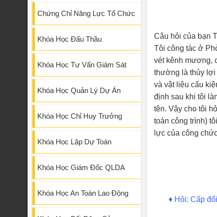
Chứng Chỉ Năng Lực Tổ Chức
Câu hỏi của bạn T
Khóa Học Đấu Thầu
Tôi công tác ở Phò
vét kênh mương, cố
Khóa Học Tư Vấn Giám Sát
thường là thủy lợ
và vật liệu cấu ki
Khóa Học Quản Lý Dự Án
định sau khi tôi 
tên. Vậy cho tôi h
Khóa Học Chỉ Huy Trưởng
toán công trình) t
lực của công chức
Khóa Học Lập Dự Toán
Khóa Học Giám Đốc QLDA
Khóa Học An Toàn Lao Động
♦
Hỏi: Cấp đổ