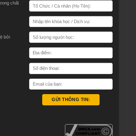
trong chất
ệ bởi