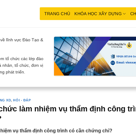
TRANG CHỦ
KHÓA HỌC XÂY DỰNG
CH
về lĩnh vực Đào Tạo &
m tổ chức các lớp đào
 nhân, tổ chức, đơn vị
g phát triển.
NG XD
,
HỎI - ĐÁP
chức làm nhiệm vụ thẩm định công trì
?
hiệm vụ thẩm định công trình có cần chứng chỉ?