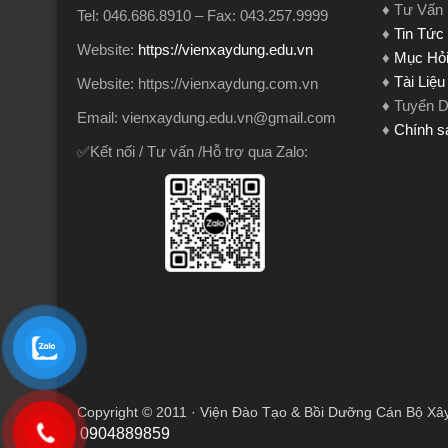
♦ Tư Vấn
Tel: 046.686.8910 – Fax: 043.257.9999
♦
Tin Tức
Website:
https://vienxaydung.edu.vn
♦
Mục Hỏi
♦
Tài Liệ
Website: https://vienxaydung.com.vn
♦ Tuyển 
Email: vienxaydung.edu.vn@gmail.com
♦
Chính s
✅Kết nối / Tư vấn /Hỗ trợ qua Zalo:
Copyright © 2011 · Viện Đào Tạo & Bồi Dưỡng Cán Bộ Xâ
0904889859