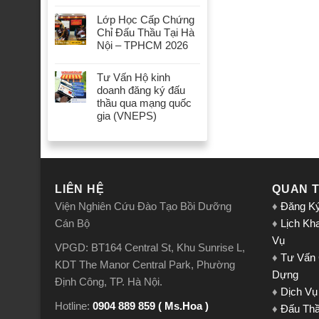
Lớp Học Cấp Chứng
Chỉ Đấu Thầu Tại Hà
Nội – TPHCM 2026
Tư Vấn Hộ kinh
doanh đăng ký đấu
thầu qua mạng quốc
gia (VNEPS)
LIÊN HỆ
QUAN 
Viện Nghiên Cứu Đào Tạo Bồi Dưỡng
♦
Đăng K
Cán Bộ
♦
Lịch Kh
Vụ
VPGD: BT164 Central St, Khu Sunrise L,
♦
Tư Vấn
KDT The Manor Central Park, Phường
Dựng
Định Công, TP. Hà Nội.
♦
Dịch Vụ
Hotline:
0904 889 859 ( Ms.Hoa )
♦
Đấu Th