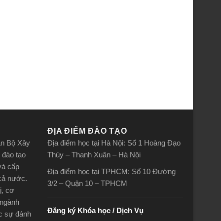
ĐỊA ĐIỂM ĐÀO TẠO
án Bộ Xây
Địa điểm học tại Hà Nội: Số 1 Hoàng Đạo
 đào tạo
Thúy – Thanh Xuân – Hà Nội
và cấp
Địa điểm học tại TPHCM: Số 10 Đường
 cả nước.
3/2 – Quận 10 – TPHCM
ị, cơ
 ngành
Đăng ký Khóa học / Dịch Vụ
ợc sự đánh