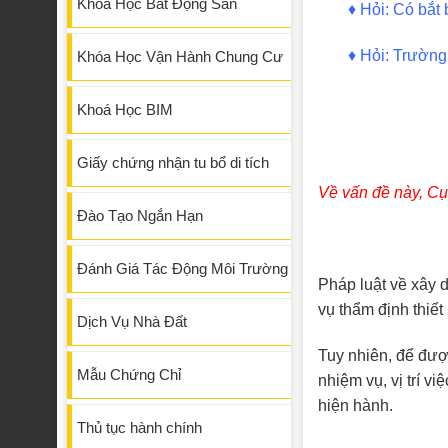
Khóa Học Bất Động Sản
♦
Hỏi: Có bắt
♦
Hỏi: Trường
Khóa Học Vận Hành Chung Cư
Khoá Học BIM
Giấy chứng nhận tu bổ di tích
Về vấn đề này, Cụ
Đào Tạo Ngắn Hạn
Đánh Giá Tác Động Môi Trường
Pháp luật về xây 
vụ thẩm định thiết
Dịch Vụ Nhà Đất
Tuy nhiên, để đượ
Mẫu Chứng Chỉ
nhiệm vụ, vị trí v
hiện hành.
Thủ tục hành chính