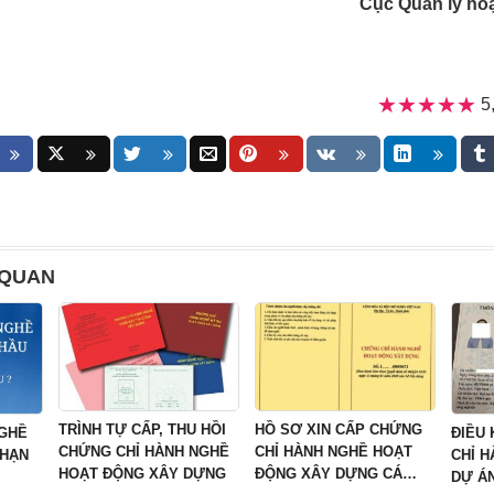
Cục Quản lý ho
★★★★★
★★★★★
5
 QUAN
TRÌNH TỰ CẤP, THU HỒI
HỒ SƠ XIN CẤP CHỨNG
NGHỀ
ĐIỀU
CHỨNG CHỈ HÀNH NGHỀ
CHỈ HÀNH NGHỀ HOẠT
 HẠN
CHỈ 
HOẠT ĐỘNG XÂY DỰNG
ĐỘNG XÂY DỰNG CÁ
DỰ Á