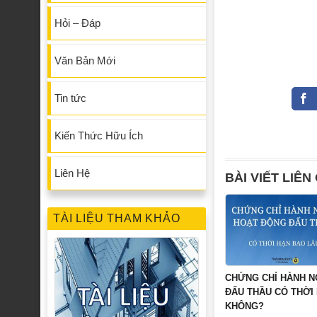
Hỏi – Đáp
Văn Bản Mới
Tin tức
Kiến Thức Hữu Ích
Liên Hệ
BÀI VIẾT LIÊN
TÀI LIỆU THAM KHẢO
CHỨNG CHỈ HÀNH 
ĐẤU THẦU CÓ THỜI
KHÔNG?