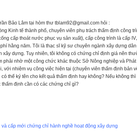
rần Bảo Lâm tại hòm thư tblam92@gmail.com hỏi :
ng Kinh tế thành phố, chuyên viên phụ trách thẩm định công trì
ng cấp thoát nước phục vụ sản xuất), cấp công trình là cấp IV,
i phí hằng năm. Tôi là thạc sĩ kỹ sư chuyên ngành xây dựng dâ
ện xây dựng. Tuy nhiên, tôi không có chứng chỉ định giá nên th
làm phải nhờ một công chức khác thuộc Sở Nông nghiệp và Phát 
ỏi, với nhiệm vụ công việc hiện tại (chuyên viên thẩm định bản v
ôi có thể ký tên cho kết quả thẩm định hay không? Nếu không thì
 thẩm định cần có các chứng chỉ gì?
i và cấp mới chứng chỉ hành nghề hoạt động xây dựng