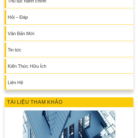
Thủ tục hành chính
Hỏi – Đáp
Văn Bản Mới
Tin tức
Kiến Thức Hữu Ích
Liên Hệ
TÀI LIỆU THAM KHẢO