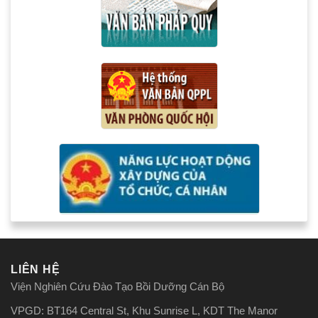
LIÊN HỆ
Viện Nghiên Cứu Đào Tạo Bồi Dưỡng Cán Bộ
VPGD: BT164 Central St, Khu Sunrise L, KDT The Manor