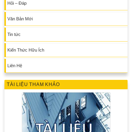
Hỏi – Đáp
Văn Bản Mới
Tin tức
Kiến Thức Hữu Ích
Liên Hệ
TÀI LIỆU THAM KHẢO