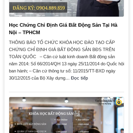
Học Chứng Chỉ Định Giá Bất Động Sản Tại Hà
Nội – TPHCM
THÔNG BÁO TỔ CHỨC KHÓA HỌC ĐÀO TẠO CẤP
CHỨNG CHỈ ĐỊNH GIÁ BẤT ĐỘNG SẢN BĐS TRÊN
TOÀN QUỐC – Căn cứ luật kinh doanh Bất động sản
năm 2014: Số 66/2014/QH 13 ngày 25/11/2014 do Quốc hội
ban hành; – Căn cứ thông tư số: 11/2015/TT-BXD ngày
30/12/2015 của Bộ Xây dựng…
Đọc tiếp