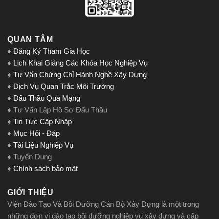
QUAN TÂM
♦
Đăng Ký Tham Gia Học
♦
Lịch Khai Giảng Các Khóa Học Nghiệp Vụ
♦
Tư Vấn Chứng Chỉ Hành Nghề Xây Dựng
♦
Dịch Vụ Quan Trắc Môi Trường
♦
Đấu Thầu Qua Mạng
♦ Tư Vấn Lập Hồ Sơ Đấu Thầu
♦
Tin Tức Cập Nhập
♦
Mục Hỏi - Đáp
♦
Tài Liệu Nghiệp Vụ
♦ Tuyển Dụng
♦
Chính sách bảo mật
GIỚI THIỆU
Viện Đào Tạo Và Bồi Dưỡng Cán Bộ Xây Dựng là một trong
những đơn vị đào tạo bồi dưỡng nghiệp vụ xây dựng và cấp