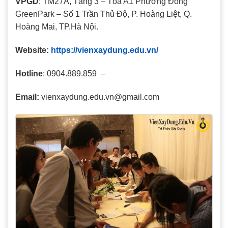
VPGD
: TM27A, Tầng 3 – Tòa A1 Phương Đông
GreenPark – Số 1 Trần Thủ Độ, P. Hoàng Liệt, Q.
Hoàng Mai, TP.Hà Nội.
Website:
https://vienxaydung.edu.vn/
Hotline
: 0904.889.859 –
Email:
vienxaydung.edu.vn@gmail.com