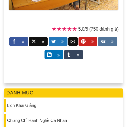
★★★★★
★★★★★
5,0/5 (750 đánh giá)
DANH MỤC
Lịch Khai Giảng
Chứng Chỉ Hành Nghề Cá Nhân