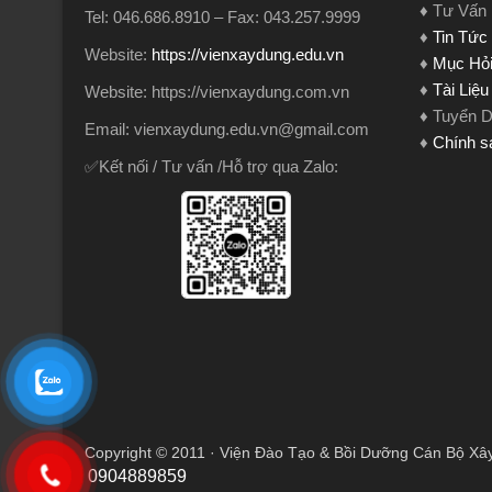
♦ Tư Vấn
Tel: 046.686.8910 – Fax: 043.257.9999
♦
Tin Tức
Website:
https://vienxaydung.edu.vn
♦
Mục Hỏi
♦
Tài Liệ
Website: https://vienxaydung.com.vn
♦ Tuyển 
Email: vienxaydung.edu.vn@gmail.com
♦
Chính s
✅Kết nối / Tư vấn /Hỗ trợ qua Zalo:
Copyright © 2011 · Viện Đào Tạo & Bồi Dưỡng Cán Bộ Xâ
0904889859