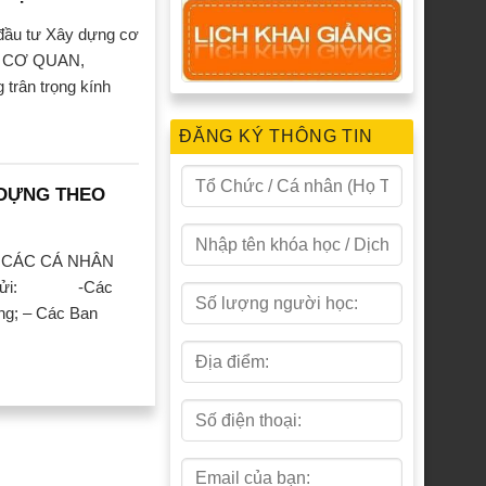
đầu tư Xây dựng cơ
UÝ CƠ QUAN,
rân trọng kính
ĐĂNG KÝ THÔNG TIN
 DỰNG THEO
 CÁC CÁ NHÂN
h gửi: -Các
ựng; – Các Ban