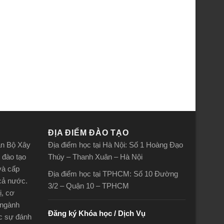
ĐỊA ĐIỂM ĐÀO TẠO
án Bộ Xây
Địa điểm học tại Hà Nội: Số 1 Hoàng Đạo
 đào tạo
Thúy – Thanh Xuân – Hà Nội
và cấp
Địa điểm học tại TPHCM: Số 10 Đường
 cả nước.
3/2 – Quận 10 – TPHCM
ị, cơ
 ngành
Đăng ký Khóa học / Dịch Vụ
ợc sự đánh