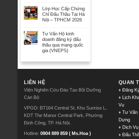
Lớp Học Cấp Chứng
Chỉ Đấu Thầu Tại Hà
Nội – TPHCM 2026
Tư Vấn Hộ kinh
doanh đăng ký đấu
thầu qua mạng quốc
gia (VNEPS)
LIÊN HỆ
QUAN 
Viện Nghiên Cứu Đào Tạo Bồi Dưỡng
♦
Đăng K
Cán Bộ
♦
Lịch Kh
Vụ
VPGD: BT164 Central St, Khu Sunrise L,
♦
Tư Vấn
KDT The Manor Central Park, Phường
Dựng
Định Công, TP. Hà Nội.
♦
Dịch Vụ
Hotline:
0904 889 859 ( Ms.Hoa )
♦
Đấu Th