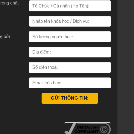
trong chất
ệ bởi