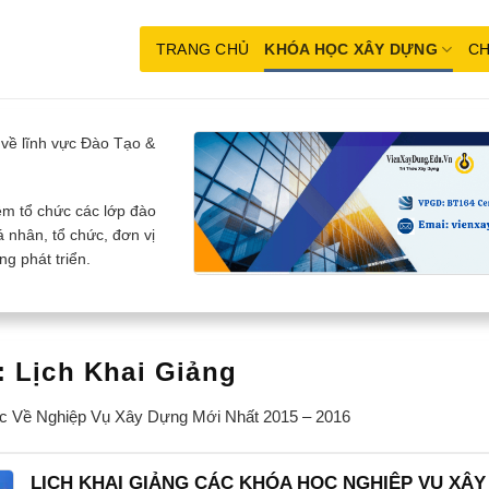
TRANG CHỦ
KHÓA HỌC XÂY DỰNG
CH
về lĩnh vực Đào Tạo &
m tổ chức các lớp đào
 nhân, tổ chức, đơn vị
g phát triển.
:
Lịch Khai Giảng
 Về Nghiệp Vụ Xây Dựng Mới Nhất 2015 – 2016
LỊCH KHAI GIẢNG CÁC KHÓA HỌC NGHIỆP VỤ XÂY