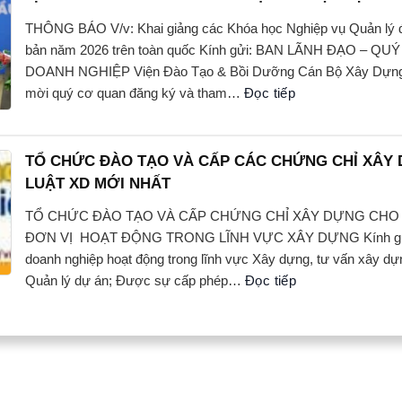
THÔNG BÁO V/v: Khai giảng các Khóa học Nghiệp vụ Quản lý 
bản năm 2026 trên toàn quốc Kính gửi: BAN LÃNH ĐẠO – Q
DOANH NGHIỆP Viện Đào Tạo & Bồi Dưỡng Cán Bộ Xây Dựng t
mời quý cơ quan đăng ký và tham…
Đọc tiếp
TỔ CHỨC ĐÀO TẠO VÀ CẤP CÁC CHỨNG CHỈ XÂY
LUẬT XD MỚI NHẤT
TỔ CHỨC ĐÀO TẠO VÀ CẤP CHỨNG CHỈ XÂY DỰNG CHO
ĐƠN VỊ HOẠT ĐỘNG TRONG LĨNH VỰC XÂY DỰNG Kín
doanh nghiệp hoạt động trong lĩnh vực Xây dựng, tư vấn xây d
Quản lý dự án; Được sự cấp phép…
Đọc tiếp