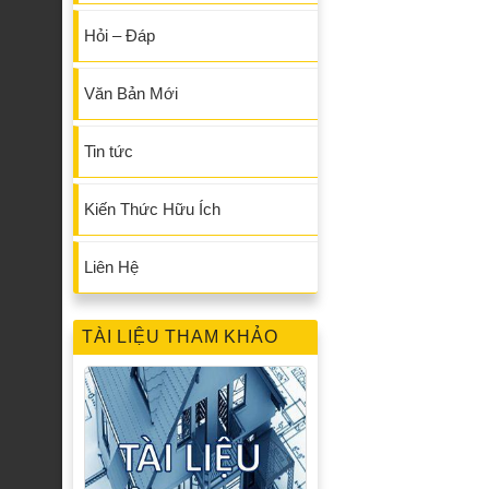
Hỏi – Đáp
Văn Bản Mới
Tin tức
Kiến Thức Hữu Ích
Liên Hệ
TÀI LIỆU THAM KHẢO