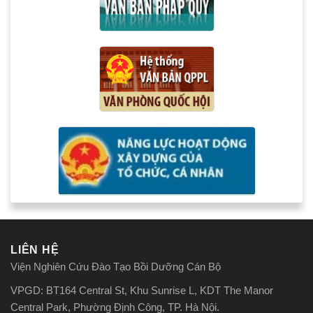
LIÊN HỆ
Viện Nghiên Cứu Đào Tạo Bồi Dưỡng Cán Bộ
VPGD: BT164 Central St, Khu Sunrise L, KDT The Manor
Central Park, Phường Định Công, TP. Hà Nội.