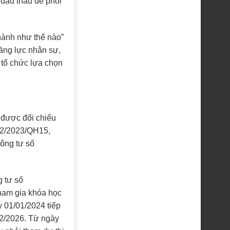
đấu thầu để phối
 hành như thế nào”
năng lực nhân sự,
c tổ chức lựa chọn
y được đối chiếu
 22/2023/QH15,
ông tư số
g tư số
ham gia khóa học
y 01/01/2024 tiếp
12/2026. Từ ngày