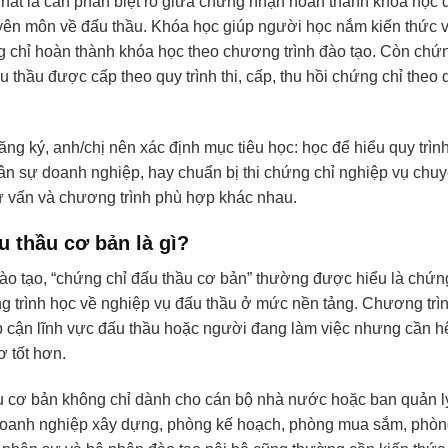
hất là cần phân biệt rõ giữa chứng nhận hoàn thành khóa học 
yên môn về đấu thầu. Khóa học giúp người học nắm kiến thức 
chỉ hoàn thành khóa học theo chương trình đào tạo. Còn chứn
thầu được cấp theo quy trình thi, cấp, thu hồi chứng chỉ theo 
đăng ký, anh/chị nên xác định mục tiêu học: học để hiểu quy trìn
hân sự doanh nghiệp, hay chuẩn bị thi chứng chỉ nghiệp vụ ch
tư vấn và chương trình phù hợp khác nhau.
 thầu cơ bản là gì?
ào tạo, “chứng chỉ đấu thầu cơ bản” thường được hiểu là chứ
 trình học về nghiệp vụ đấu thầu ở mức nền tảng. Chương trì
p cận lĩnh vực đấu thầu hoặc người đang làm việc nhưng cần hệ
ơ tốt hơn.
 cơ bản không chỉ dành cho cán bộ nhà nước hoặc ban quản l
 doanh nghiệp xây dựng, phòng kế hoạch, phòng mua sắm, phòn