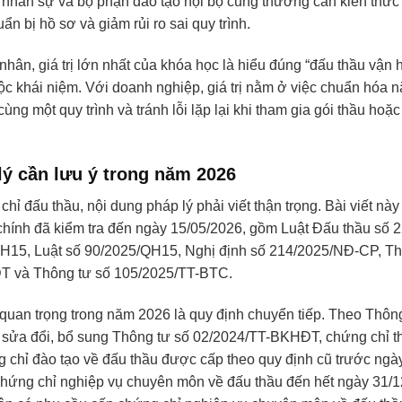
nhân sự và bộ phận đào tạo nội bộ cũng thường cần kiến thức 
ẩn bị hồ sơ và giảm rủi ro sai quy trình.
nhân, giá trị lớn nhất của khóa học là hiểu đúng “đấu thầu vận
uộc khái niệm. Với doanh nghiệp, giá trị nằm ở việc chuẩn hóa 
cùng một quy trình và tránh lỗi lặp lại khi tham gia gói thầu hoặ
lý cần lưu ý trong năm 2026
hỉ đấu thầu, nội dung pháp lý phải viết thận trọng. Bài viết nà
chính đã kiểm tra đến ngày 15/05/2026, gồm Luật Đấu thầu số
QH15, Luật số 90/2025/QH15, Nghị định số 214/2025/NĐ-CP, Th
 và Thông tư số 105/2025/TT-BTC.
 quan trọng trong năm 2026 là quy định chuyển tiếp. Theo Thôn
sửa đổi, bổ sung Thông tư số 02/2024/TT-BKHĐT, chứng chỉ t
g chỉ đào tạo về đấu thầu được cấp theo quy định cũ trước ngà
ư chứng chỉ nghiệp vụ chuyên môn về đấu thầu đến hết ngày 31/