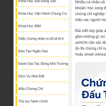
Khóa Học Bất Động Sản
Nhiều cá nhân và
khoăn: học xong đư
Khóa Học Vận Hành Chung Cư
chứng chỉ nghiệp 
hiểu sai, người họ
Khoá Học BIM
Bài viết này giúp 
gồm những gì, lợi
Giấy chứng nhận tu bổ di tích
anh/chị cần xác đ
ôn thi chứng chỉ 
Đào Tạo Ngắn Hạn
hoặc email vienx
Đánh Giá Tác Động Môi Trường
Dịch Vụ Nhà Đất
Mẫu Chứng Chỉ
Thủ tục hành chính