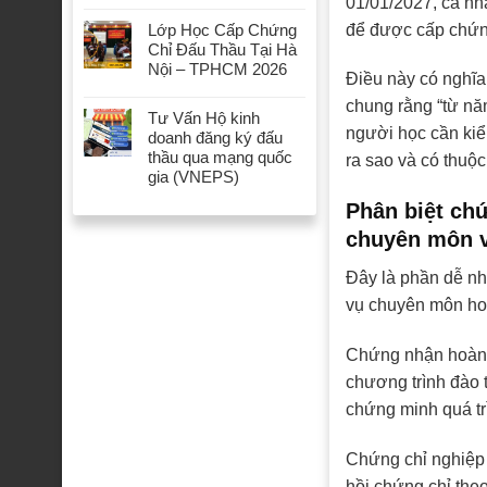
01/01/2027, cá nh
để được cấp chứng
Lớp Học Cấp Chứng
Chỉ Đấu Thầu Tại Hà
Nội – TPHCM 2026
Điều này có nghĩa
chung rằng “từ năm
Tư Vấn Hộ kinh
người học cần kiể
doanh đăng ký đấu
thầu qua mạng quốc
ra sao và có thuộ
gia (VNEPS)
Phân biệt ch
chuyên môn v
Đây là phần dễ nh
vụ chuyên môn ho
Chứng nhận hoàn t
chương trình đào t
chứng minh quá tr
Chứng chỉ nghiệp v
hồi chứng chỉ the