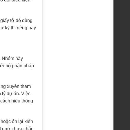
 giấy tờ đó dùng
 kỳ thi riêng hay
c. Nhóm này
với bộ phận pháp
ờng xuyên tham
 lý dự án. Việc
 cách hiểu thống
hoặc ôn lại kiến
ật ngữ chưa chắc,