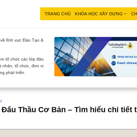
TRANG CHỦ
KHÓA HỌC XÂY DỰNG
CH
về lĩnh vực Đào Tạo &
m tổ chức các lớp đào
 nhân, tổ chức, đơn vị
g phát triển.
U
Đấu Thầu Cơ Bản – Tìm hiểu chi tiết 