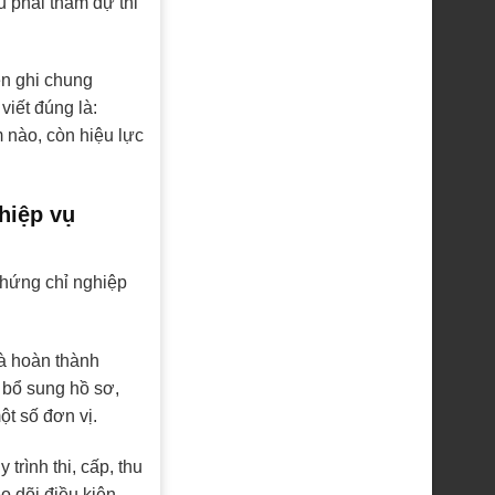
 phải tham dự thi
ên ghi chung
viết đúng là:
 nào, còn hiệu lực
hiệp vụ
chứng chỉ nghiệp
và hoàn thành
 bổ sung hồ sơ,
t số đơn vị.
rình thi, cấp, thu
o dõi điều kiện,