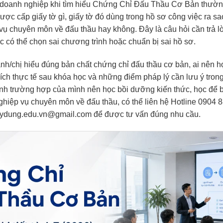
 doanh nghiệp khi tìm hiểu Chứng Chỉ Đấu Thầu Cơ Bản thườn
ợc cấp giấy tờ gì, giấy tờ đó dùng trong hồ sơ công việc ra sao
vụ chuyên môn về đấu thầu hay không. Đây là câu hỏi cần trả lờ
c có thể chọn sai chương trình hoặc chuẩn bị sai hồ sơ.
anh/chị hiểu đúng bản chất chứng chỉ đấu thầu cơ bản, ai nên h
 ích thực tế sau khóa học và những điểm pháp lý cần lưu ý tro
ịnh trường hợp của mình nên học bồi dưỡng kiến thức, học để 
nghiệp vụ chuyên môn về đấu thầu, có thể liên hệ Hotline 0904 
aydung.edu.vn@gmail.com để được tư vấn đúng nhu cầu.