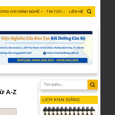
ỨNG CHỈ HÀNH NGHỀ
TIN TỨC
LIÊN HỆ
từ A-Z
LỊCH KHAI GIẢNG