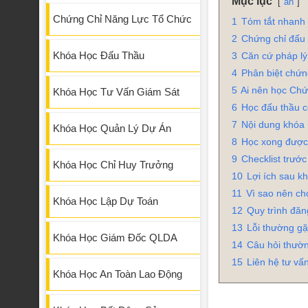
Mục lục
ẩn
Chứng Chỉ Năng Lực Tổ Chức
1
Tóm tắt nhanh
2
Chứng chỉ đấu 
Khóa Học Đấu Thầu
3
Căn cứ pháp lý
4
Phân biệt chứn
5
Ai nên học Ch
Khóa Học Tư Vấn Giám Sát
6
Học đấu thầu c
7
Nội dung khóa 
Khóa Học Quản Lý Dự Án
8
Học xong được 
9
Checklist trước
Khóa Học Chỉ Huy Trưởng
10
Lợi ích sau k
11
Vì sao nên c
Khóa Học Lập Dự Toán
12
Quy trình đăn
13
Lỗi thường gặ
Khóa Học Giám Đốc QLDA
14
Câu hỏi thườ
15
Liên hệ tư v
Khóa Học An Toàn Lao Động