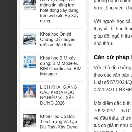
phòng hành chính 
thông tin năng lực
hợp công việc, chu
hoạt động xây dựng
trên website Bộ Xây
dựng
Với người học cá 
thay vì chỉ học th
Khoá học Ôn thi
giúp đội ngũ hiểu 
Chứng chỉ chuyên
nhà thầu.
môn về đấu thầu
Căn cứ pháp 
Khóa học BIM xây
dựng: BIM Modeler,
Với chủ đề chứng c
BIM Coordinator, BIM
Manager
theo các văn bản 
Luật số 57/2024/
LỊCH KHAI GIẢNG
02/2024/TT-BKHĐT
CÁC KHÓA HỌC
NGHIỆP VỤ XÂY
DỰNG 2026
Một điểm đặc biệt
105/2025/TT-BTC 
Khóa Học Đo Bóc
về đấu thầu, chứn
Tiên Lượng Và Lập
tục có giá trị nh
Dự Toán Xây Dựng