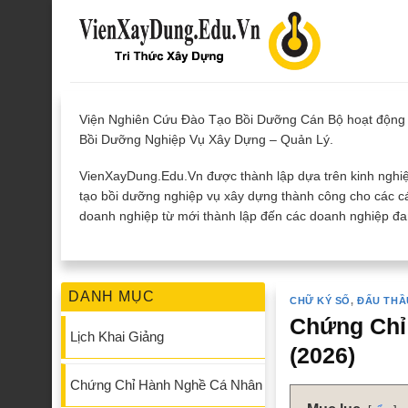
Skip
to
content
Viện Nghiên Cứu Đào Tạo Bồi Dưỡng Cán Bộ hoạt động 
Bồi Dưỡng Nghiệp Vụ Xây Dựng – Quản Lý.
VienXayDung.Edu.Vn được thành lập dựa trên kinh nghiệ
tạo bồi dưỡng nghiệp vụ xây dựng thành công cho các cá
doanh nghiệp từ mới thành lập đến các doanh nghiệp đan
DANH MỤC
CHỮ KÝ SỐ
,
ĐẤU THẦ
Chứng Chỉ 
Lịch Khai Giảng
(2026)
Chứng Chỉ Hành Nghề Cá Nhân