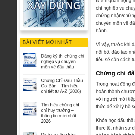
Điểm quan trọng n
chỉ nghiệp vụ chu
chứng nhận/chứng 
chuyên môn về đấu 
hành.
BÀI VIẾT MỚI NHẤT
Vì vậy, trước khi 
nội bộ, đào tạo n
Đăng ký thi chứng chỉ
tiêu sẽ cần cách 
nghiệp vụ chuyên
môn về đấu thầu
Chứng chỉ đấu
Chứng Chỉ Đấu Thầu
Trong hoạt động đ
Cơ Bản – Tìm hiểu
chi tiết từ A-Z (2026)
hoàn thành chương
với người mới tiế
Tìm hiểu chứng chỉ
thức để xử lý hồ s
chỉ huy trưởng –
thông tin mới nhất
Khóa học đấu thầu
2026
thực tế, nhân sự
Dịch vụ công khai