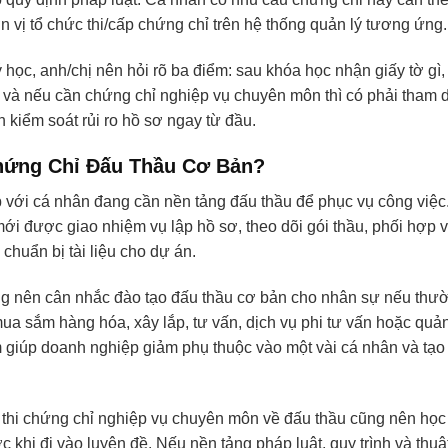
ơn vị tổ chức thi/cấp chứng chỉ trên hệ thống quản lý tương ứng.
ý học, anh/chị nên hỏi rõ ba điểm: sau khóa học nhận giấy tờ gì,
 và nếu cần chứng chỉ nghiệp vụ chuyên môn thì có phải tham dự
 kiểm soát rủi ro hồ sơ ngay từ đầu.
hứng Chỉ Đấu Thầu Cơ Bản?
với cá nhân đang cần nền tảng đấu thầu để phục vụ công việ
ới được giao nhiệm vụ lập hồ sơ, theo dõi gói thầu, phối hợp 
chuẩn bị tài liệu cho dự án.
g nên cân nhắc đào tạo đấu thầu cơ bản cho nhân sự nếu thư
mua sắm hàng hóa, xây lắp, tư vấn, dịch vụ phi tư vấn hoặc quản
 giúp doanh nghiệp giảm phụ thuộc vào một vài cá nhân và tạo
 thi chứng chỉ nghiệp vụ chuyên môn về đấu thầu cũng nên học 
c khi đi vào luyện đề. Nếu nền tảng pháp luật, quy trình và thu