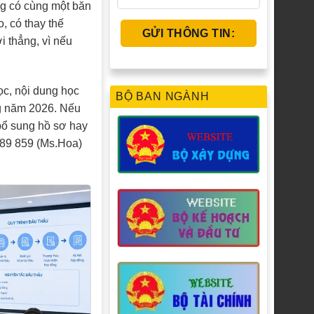
g có cùng một băn
, có thay thế
i thẳng, vì nếu
ọc, nội dung học
BỘ BAN NGÀNH
ng năm 2026. Nếu
bổ sung hồ sơ hay
889 859 (Ms.Hoa)