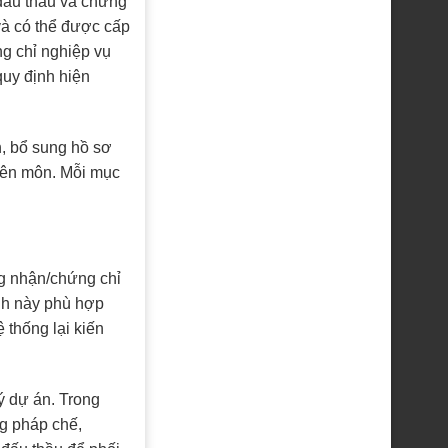
đấu thầu và chứng
và có thể được cấp
g chỉ nghiệp vụ
quy định hiện
h, bổ sung hồ sơ
uyên môn. Mỗi mục
ng nhận/chứng chỉ
nh này phù hợp
 thống lại kiến
ý dự án. Trong
g pháp chế,