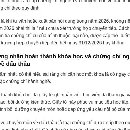
ân có nhu cầu cấp chứng chỉ nghiệp vụ chuyên môn về đấu thầu
 chỉ theo quy định.
 là khi tư vấn hoặc xuất bản nội dung trong năm 2026, không n
 2026 phải thi lại” nếu chưa xét trường hợp chuyển tiếp. Cách 
m tra chứng chỉ cũ của mình thuộc loại nào, được cấp thời điểm
c trường hợp chuyển tiếp đến hết ngày 31/12/2026 hay không.
ứng nhận hoàn thành khóa học và chứng chỉ ng
ề đấu thầu
ầm nhất, có thể hiểu sai rằng chỉ cần học một khóa là có ngay 
ặc chứng chỉ hành nghề.
hành khóa học là giấy tờ ghi nhận việc học viên đã tham gia 
ạo, bồi dưỡng kiến thức. Giấy tờ này phục vụ mục tiêu học tập,
ình bồi dưỡng chuyên môn hoặc đáp ứng yêu cầu nội bộ của mộ
ụ chuyên môn về đấu thầu là loại chứng chỉ được cấp theo quy t
o quy định pháp luật. Cá nhân có nhu cầu chứng chỉ này cần the