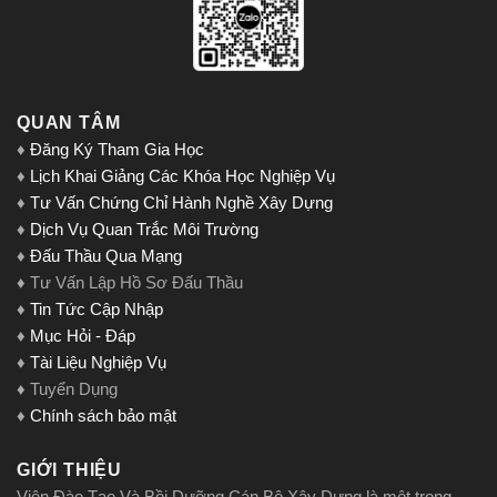
QUAN TÂM
♦
Đăng Ký Tham Gia Học
♦
Lịch Khai Giảng Các Khóa Học Nghiệp Vụ
♦
Tư Vấn Chứng Chỉ Hành Nghề Xây Dựng
♦
Dịch Vụ Quan Trắc Môi Trường
♦
Đấu Thầu Qua Mạng
♦ Tư Vấn Lập Hồ Sơ Đấu Thầu
♦
Tin Tức Cập Nhập
♦
Mục Hỏi - Đáp
♦
Tài Liệu Nghiệp Vụ
♦ Tuyển Dụng
♦
Chính sách bảo mật
GIỚI THIỆU
Viện Đào Tạo Và Bồi Dưỡng Cán Bộ Xây Dựng là một trong