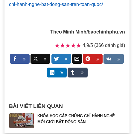
chi-hanh-nghe-bat-dong-san-tren-toan-quoc/
Theo Minh Minh/baochinhphu.vn
★★★★★
★★★★★
4,9/5 (366 đánh giá)
BÀI VIẾT LIÊN QUAN
KHÓA HỌC CẤP CHỨNG CHỈ HÀNH NGHỀ
MÔI GIỚI BẤT ĐỘNG SẢN