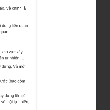
áo. Và chính là
i dung liên quan
 quan.
ề khu vực xây
kiện tự nhiên,…
ây dựng. Và mở
 nước (bao gồm
ây dựng lên sẽ
về mặt tự nhiên,