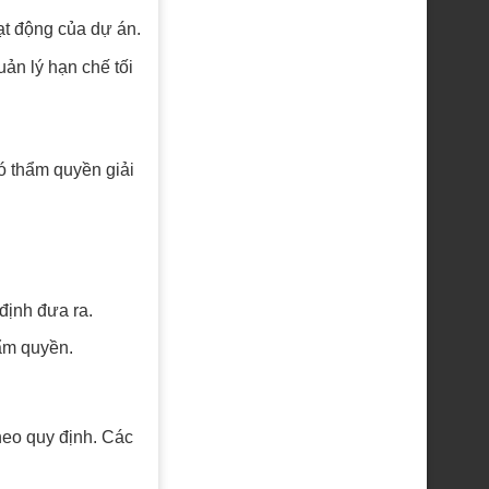
oạt động của dự án.
ản lý hạn chế tối
ó thẩm quyền giải
định đưa ra.
ẩm quyền.
heo quy định. Các