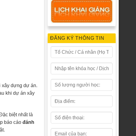
ĐĂNG KÝ THÔNG TIN
hi xây dựng dự án.
au khi dự án xây
ặc biệt nhất là
ập báo cáo
đánh
ật.