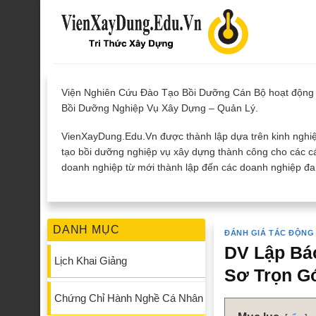
Skip
to
content
Viện Nghiên Cứu Đào Tạo Bồi Dưỡng Cán Bộ hoạt động 
Bồi Dưỡng Nghiệp Vụ Xây Dựng – Quản Lý.
VienXayDung.Edu.Vn được thành lập dựa trên kinh nghiệ
tạo bồi dưỡng nghiệp vụ xây dựng thành công cho các cá
doanh nghiệp từ mới thành lập đến các doanh nghiệp đan
DANH MỤC
ĐÁNH GIÁ TÁC ĐỘNG
DV Lập Bá
Lịch Khai Giảng
Sơ Trọn G
Chứng Chỉ Hành Nghề Cá Nhân