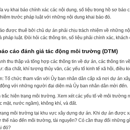
 vụ khai báo chính xác các nội dung, số liệu trong hồ sơ báo c
nhiệm trước pháp luật với những nội dung khai báo đó.
áo được thuê bởi chủ dự án phải chịu trách nhiệm về những nộ
 pháp luật. Đòi hỏi các thông tin, số liệu phải chính xác, khách
 báo cáo đánh giá tác động môi trường (DTM)
nh thu thập và tổng hợp các thông tin về dự án, các thông tin v
 địa chất, khí tượng thủy văn, các yếu tố kinh tế xã hội, điều 
n: Tổ chức tham vấn với Ủy ban nhân dân cấp xã nơi dự án x
động với những người đại diện mà Ủy ban nhân dân mời đến.
 trắc hiện trạng môi trường. Xem xét các yếu tố về môi trường
c mặt, nước ngầm), không khí, và đất.
trạng môi trường tại khu vực xây dựng dự án. Khi dự án được x
thế nào đến môi trường, tài nguyên? Có cần thay đổi những gì 
ại đó?