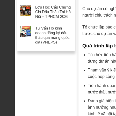
Lớp Học Cấp Chứng
Chủ dự án có nghĩa
Chỉ Đấu Thầu Tại Hà
người chịu trách 
Nội – TPHCM 2026
Tổ chức lập báo c
Tư Vấn Hộ kinh
doanh đăng ký đấu
trước chủ dự án và
thầu qua mạng quốc
gia (VNEPS)
Quá trình lập
Tổ chức tiến hà
dựng dự án như:
Tham vấn ý kiế
cuộc họp cộng 
Tiến hành quan
nước thải, nướ
Đánh giá hiện 
ảnh hưởng như 
kinh tế xã hội t