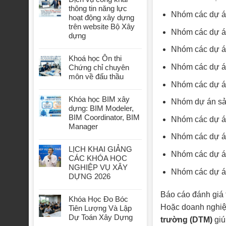
thông tin năng lực
Nhóm các dự án
hoạt động xây dựng
trên website Bộ Xây
Nhóm các dự án
dựng
Nhóm các dự án
Khoá học Ôn thi
Nhóm các dự án
Chứng chỉ chuyên
môn về đấu thầu
Nhóm các dự án
Khóa học BIM xây
Nhóm dự án sản
dựng: BIM Modeler,
BIM Coordinator, BIM
Nhóm các dự án
Manager
Nhóm các dự án
LỊCH KHAI GIẢNG
Nhóm các dự á
CÁC KHÓA HỌC
NGHIỆP VỤ XÂY
Nhóm các dự á
DỰNG 2026
Báo cáo đánh giá 
Khóa Học Đo Bóc
Hoặc doanh nghiệp
Tiên Lượng Và Lập
Dự Toán Xây Dựng
trường (DTM)
giú