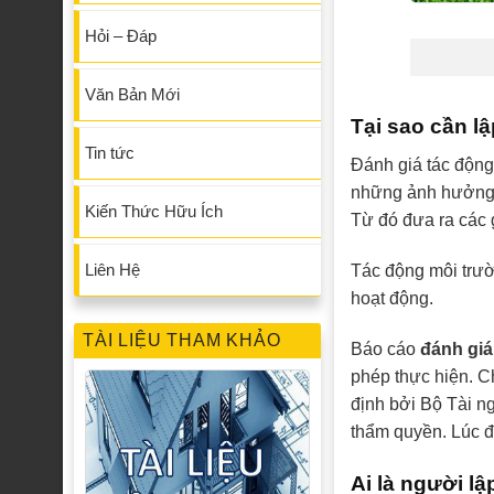
Hỏi – Đáp
Văn Bản Mới
Tại sao cần l
Tin tức
Đánh giá tác động
những ảnh hưởng t
Kiến Thức Hữu Ích
Từ đó đưa ra các 
Liên Hệ
Tác động môi trườ
hoạt động.
TÀI LIỆU THAM KHẢO
Báo cáo
đánh giá
phép thực hiện. C
định bởi Bộ Tài n
thẩm quyền. Lúc đ
Ai là người l