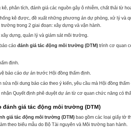
 kê, phân tích, đánh giá các nguồn gây ô nhiễm, chất thải từ h
 thống kê được, đề xuất những phương án dự phòng, xử lý và qu
 trường trong 2 giai đoạn: xây dựng và vận hành.
 xây dựng, quản lý và giám sát môi trường.
 báo cáo
đánh giá tác động môi trường (DTM)
trình cơ quan c
hẩm định.
vệ báo cáo dự án trước Hội đồng thẩm định.
h sửa nội dung báo cáo theo ý kiến, yêu cầu mà Hội đồng thẩm 
và nhận Quyết định phê duyệt dự án từ cơ quan chức năng có th
 đánh giá tác động môi trường (DTM)
nh giá tác động môi trường (DTM)
bao gồm các loại giấy tờ t
 làm theo biểu mẫu do Bộ Tài nguyên và Môi trường ban hành.