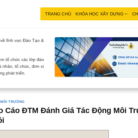
TRANG CHỦ
KHÓA HỌC XÂY DỰNG
CH
về lĩnh vực Đào Tạo &
m tổ chức các lớp đào
 nhân, tổ chức, đơn vị
g phát triển.
 MÔI TRƯỜNG
o Cáo ĐTM Đánh Giá Tác Động Môi T
ói