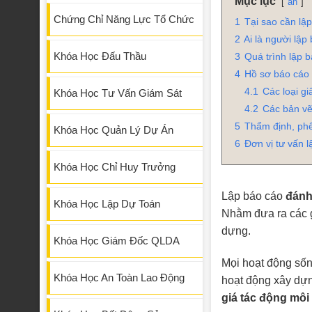
Mục lục
ẩn
Chứng Chỉ Năng Lực Tổ Chức
1
Tại sao cần lậ
2
Ai là người lậ
Khóa Học Đấu Thầu
3
Quá trình lập 
4
Hồ sơ báo cáo 
4.1
Các loại gi
Khóa Học Tư Vấn Giám Sát
4.2
Các bản v
5
Thẩm định, phê
Khóa Học Quản Lý Dự Án
6
Đơn vị tư vấn 
Khóa Học Chỉ Huy Trưởng
Lập báo cáo
đánh
Khóa Học Lập Dự Toán
Nhằm đưa ra các g
dựng.
Khóa Học Giám Đốc QLDA
Mọi hoạt động sốn
Khóa Học An Toàn Lao Động
hoạt động xây dựn
giá tác động môi