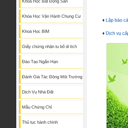
Khóa Học Bất Động Sản
Khóa Học Vận Hành Chung Cư
♦
Lập báo cá
Khoá Học BIM
♦
Dịch vụ cấ
Giấy chứng nhận tu bổ di tích
Đào Tạo Ngắn Hạn
Đánh Giá Tác Động Môi Trường
Dịch Vụ Nhà Đất
Mẫu Chứng Chỉ
Thủ tục hành chính