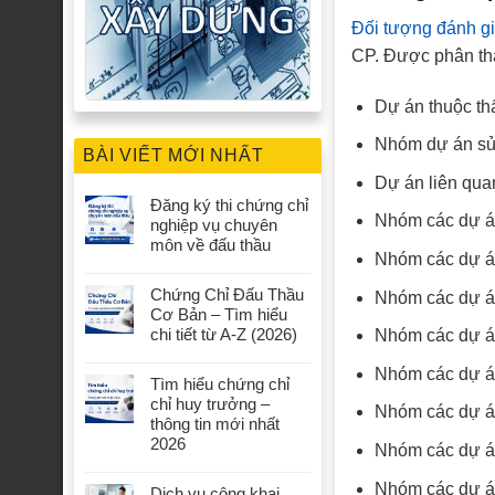
Đối tượng đánh gi
CP. Được phân th
Dự án thuộc th
Nhóm dự án sử 
BÀI VIẾT MỚI NHẤT
Dự án liên quan
Đăng ký thi chứng chỉ
Nhóm các dự á
nghiệp vụ chuyên
môn về đấu thầu
Nhóm các dự án
Chứng Chỉ Đấu Thầu
Nhóm các dự án
Cơ Bản – Tìm hiểu
chi tiết từ A-Z (2026)
Nhóm các dự án
Nhóm các dự án 
Tìm hiểu chứng chỉ
chỉ huy trưởng –
Nhóm các dự án
thông tin mới nhất
2026
Nhóm các dự án
Nhóm các dự án 
Dịch vụ công khai