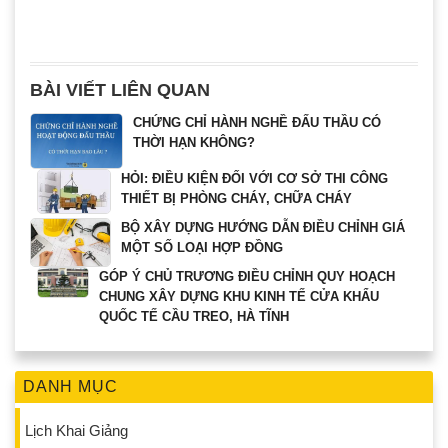
BÀI VIẾT LIÊN QUAN
CHỨNG CHỈ HÀNH NGHỀ ĐẤU THẦU CÓ
THỜI HẠN KHÔNG?
HỎI: ĐIỀU KIỆN ĐỐI VỚI CƠ SỞ THI CÔNG
THIẾT BỊ PHÒNG CHÁY, CHỮA CHÁY
BỘ XÂY DỰNG HƯỚNG DẪN ĐIỀU CHỈNH GIÁ
MỘT SỐ LOẠI HỢP ĐỒNG
GÓP Ý CHỦ TRƯƠNG ĐIỀU CHỈNH QUY HOẠCH
CHUNG XÂY DỰNG KHU KINH TẾ CỬA KHẨU
QUỐC TẾ CẦU TREO, HÀ TĨNH
DANH MỤC
Lịch Khai Giảng