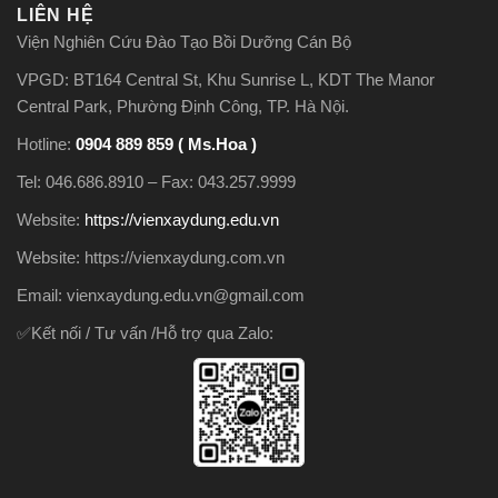
LIÊN HỆ
Viện Nghiên Cứu Đào Tạo Bồi Dưỡng Cán Bộ
VPGD: BT164 Central St, Khu Sunrise L, KDT The Manor
Central Park, Phường Định Công, TP. Hà Nội.
Hotline:
0904 889 859 ( Ms.Hoa )
Tel: 046.686.8910 – Fax: 043.257.9999
Website:
https://vienxaydung.edu.vn
Website: https://vienxaydung.com.vn
Email: vienxaydung.edu.vn@gmail.com
✅Kết nối / Tư vấn /Hỗ trợ qua Zalo: