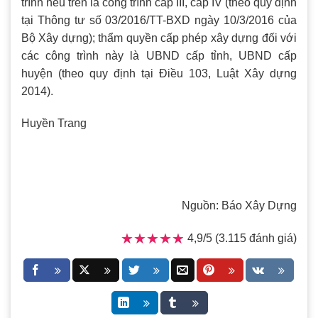
trình nêu trên là công trình cấp III, cấp IV (theo quy định
tại Thông tư số 03/2016/TT-BXD ngày 10/3/2016 của
Bộ Xây dựng); thẩm quyền cấp phép xây dựng đối với
các công trình này là UBND cấp tỉnh, UBND cấp
huyện (theo quy định tại Điều 103, Luật Xây dựng
2014).
Huyền Trang
Nguồn: Báo Xây Dựng
★★★★★
★★★★★
4,9/5 (3.115 đánh giá)