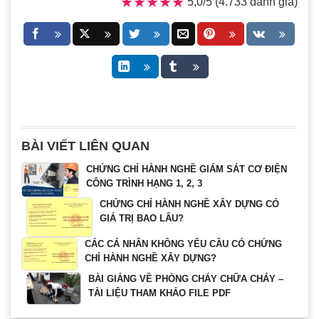
★★★★★
★★★★★
5,0/5 (4.733 đánh giá)
BÀI VIẾT LIÊN QUAN
CHỨNG CHỈ HÀNH NGHỀ GIÁM SÁT CƠ ĐIỆN
CÔNG TRÌNH HẠNG 1, 2, 3
CHỨNG CHỈ HÀNH NGHỀ XÂY DỰNG CÓ
GIÁ TRỊ BAO LÂU?
CÁC CÁ NHÂN KHÔNG YÊU CẦU CÓ CHỨNG
CHỈ HÀNH NGHỀ XÂY DỰNG?
BÀI GIẢNG VỀ PHÒNG CHÁY CHỮA CHÁY –
TÀI LIỆU THAM KHẢO FILE PDF