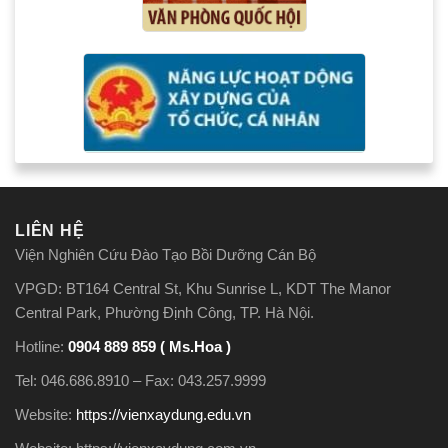
LIÊN HỆ
Viện Nghiên Cứu Đào Tạo Bồi Dưỡng Cán Bộ
VPGD: BT164 Central St, Khu Sunrise L, KDT The Manor
Central Park, Phường Định Công, TP. Hà Nội.
Hotline:
0904 889 859 ( Ms.Hoa )
Tel: 046.686.8910 – Fax: 043.257.9999
Website:
https://vienxaydung.edu.vn