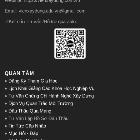
Website: https://vienxaydung.com.vn
Email: vienxaydung.edu.vn@gmail.com
✅Kết nối / Tư vấn /Hỗ trợ qua Zalo:
QUAN TÂM
♦
Đăng Ký Tham Gia Học
♦
Lịch Khai Giảng Các Khóa Học Nghiệp Vụ
♦
Tư Vấn Chứng Chỉ Hành Nghề Xây Dựng
♦
Dịch Vụ Quan Trắc Môi Trường
♦
Đấu Thầu Qua Mạng
♦ Tư Vấn Lập Hồ Sơ Đấu Thầu
♦
Tin Tức Cập Nhập
♦
Mục Hỏi - Đáp