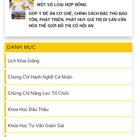
MỘT SỐ LOẠI HỢP ĐỒNG
GÓP Ý ĐỀ ÁN CƠ CHẾ, CHÍNH SÁCH ĐẶC THÙ BẢO
TỒN, PHÁT TRIỂN, PHÁT HUY GIÁ TRỊ DI SẢN VĂN
HÓA THẾ GIỚI ĐÔ THỊ CỔ HỘI AN
DANH MỤC
Lịch Khai Giảng
Chứng Chỉ Hành Nghề Cá Nhân
Chứng Chỉ Năng Lực Tổ Chức
Khóa Học Đấu Thầu
Khóa Học Tư Vấn Giám Sát