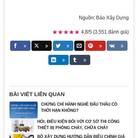
Nguồn: Báo Xây Dựng
★★★★★
★★★★★
4,8/5 (3.551 đánh giá)
BÀI VIẾT LIÊN QUAN
CHỨNG CHỈ HÀNH NGHỀ ĐẤU THẦU CÓ
THỜI HẠN KHÔNG?
HỎI: ĐIỀU KIỆN ĐỐI VỚI CƠ SỞ THI CÔNG
THIẾT BỊ PHÒNG CHÁY, CHỮA CHÁY
BỘ XÂY DỰNG HƯỚNG DẪN ĐIỀU CHỈNH GIÁ