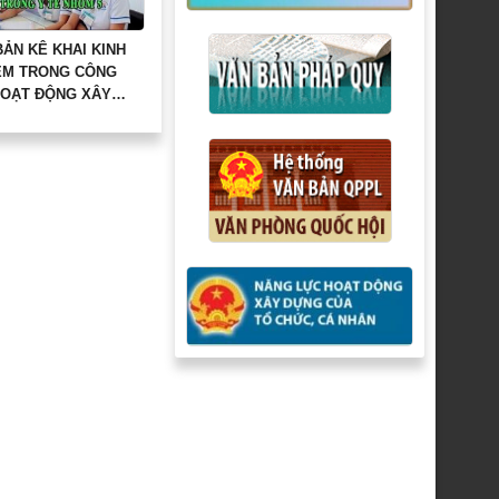
ẢN KÊ KHAI KINH
ỆM TRONG CÔNG
HOẠT ĐỘNG XÂY
 PL03