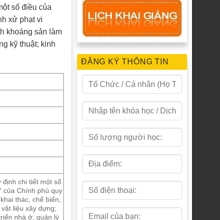
ột số điều của
h xử phạt vi
anh khoáng sản làm
ng kỹ thuật; kinh
ĐĂNG KÝ THÔNG TIN
ịnh chi tiết một số
7 của Chính phủ quy
khai thác, chế biến,
vật liệu xây dựng;
triển nhà ở, quản lý