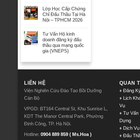
Lớp Học Cấp Chứng
Chỉ Đấu Thầu Tại Hà
Nội – TPHCM 2026
Tư Vấn Hộ kinh
doanh đăng ký đấu
thầu qua mạng quốc
gia (VNEPS)
LIÊN HỆ
QUAN 
Viện Nghiên Cứu Đào Tạo Bồi Dưỡng
♦
Đăng K
Cán Bộ
♦
Lịch Kh
Vụ
VPGD: BT164 Central St, Khu Sunrise L,
♦
Tư Vấn
KDT The Manor Central Park, Phường
Dựng
Định Công, TP. Hà Nội.
♦
Dịch Vụ
Hotline:
0904 889 859 ( Ms.Hoa )
♦
Đấu Th