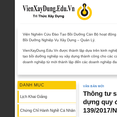
Skip
to
content
Viện Nghiên Cứu Đào Tạo Bồi Dưỡng Cán Bộ hoạt động 
Bồi Dưỡng Nghiệp Vụ Xây Dựng – Quản Lý.
VienXayDung.Edu.Vn được thành lập dựa trên kinh nghiệ
tạo bồi dưỡng nghiệp vụ xây dựng thành công cho các cá
doanh nghiệp từ mới thành lập đến các doanh nghiệp đan
DANH MỤC
VĂN BẢN MỚI
Thông tư s
Lịch Khai Giảng
dựng quy đ
139/2017/
Chứng Chỉ Hành Nghề Cá Nhân