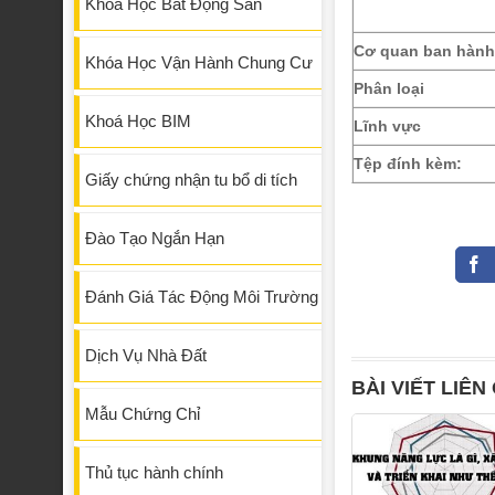
Khóa Học Bất Động Sản
Cơ quan ban hành
Khóa Học Vận Hành Chung Cư
Phân loại
Khoá Học BIM
Lĩnh vực
Tệp đính kèm:
Giấy chứng nhận tu bổ di tích
Đào Tạo Ngắn Hạn
Đánh Giá Tác Động Môi Trường
Dịch Vụ Nhà Đất
BÀI VIẾT LIÊN
Mẫu Chứng Chỉ
Thủ tục hành chính