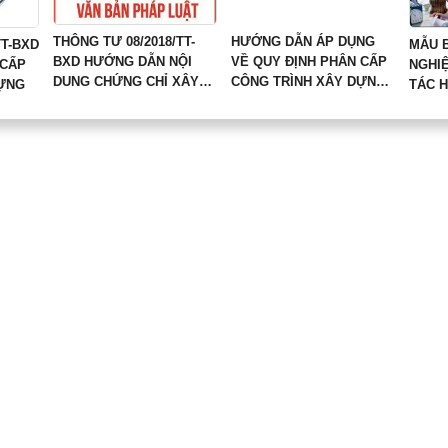
THÔNG TƯ 08/2018/TT-
HƯỚNG DẪN ÁP DỤNG
TT-BXD
MẪU B
BXD HƯỚNG DẪN NỘI
VỀ QUY ĐỊNH PHÂN CẤP
 CẤP
NGHI
DUNG CHỨNG CHỈ XÂY
CÔNG TRÌNH XÂY DỰNG
DỰNG
TÁC 
DỰNG ĐỐI VỚI NHÀ
THEO TT03/2016-BXD
DỰNG
THẦU NƯỚC NGOÀI