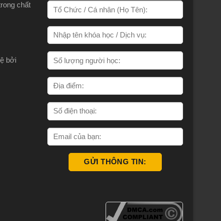
trong chất
ệ bởi