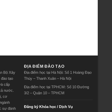
ĐỊA ĐIỂM ĐÀO TẠO
án Bộ Xây
Địa điểm học tại Hà Nội: Số 1 Hoàng Đạo
 đào tạo
Thúy – Thanh Xuân – Hà Nội
và cấp
Địa điểm học tại TPHCM: Số 10 Đường
 cả nước.
3/2 – Quận 10 – TPHCM
ị, cơ
 ngành
Đăng ký Khóa học / Dịch Vụ
ợc sự đánh