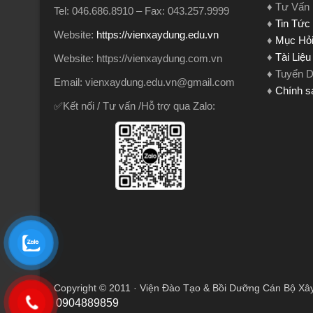
♦ Tư Vấn
Tel: 046.686.8910 – Fax: 043.257.9999
♦
Tin Tức
Website:
https://vienxaydung.edu.vn
♦
Mục Hỏi
♦
Tài Liệ
Website: https://vienxaydung.com.vn
♦ Tuyển 
Email: vienxaydung.edu.vn@gmail.com
♦
Chính s
✅Kết nối / Tư vấn /Hỗ trợ qua Zalo:
Copyright © 2011 · Viện Đào Tạo & Bồi Dưỡng Cán Bộ Xâ
0904889859