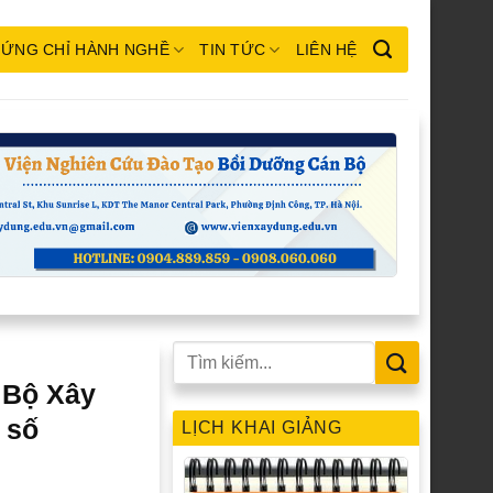
ỨNG CHỈ HÀNH NGHỀ
TIN TỨC
LIÊN HỆ
 Bộ Xây
 số
LỊCH KHAI GIẢNG