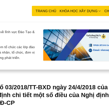
TRANG CHỦ
KHÓA HỌC XÂY DỰNG
CH
về lĩnh vực Đào Tạo &
m tổ chức các lớp đào
 nhân, tổ chức, đơn vị
g phát triển.
ố 03/2018/TT-BXD ngày 24/4/2018 của
ịnh chi tiết một số điều của Nghị định
NĐ-CP