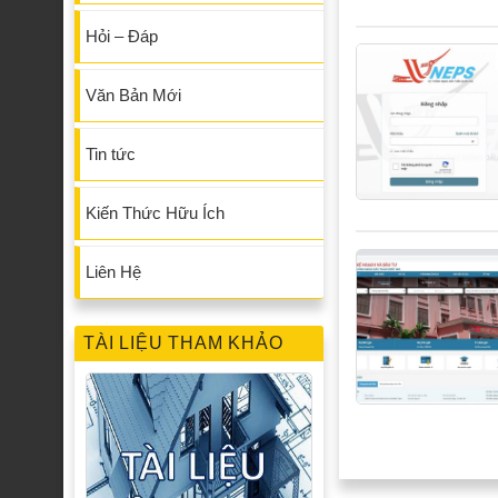
Hỏi – Đáp
Văn Bản Mới
Tin tức
Kiến Thức Hữu Ích
Liên Hệ
TÀI LIỆU THAM KHẢO