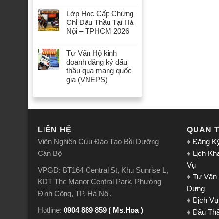
Lớp Học Cấp Chứng
Chỉ Đấu Thầu Tại Hà
Nội – TPHCM 2026
Tư Vấn Hộ kinh
doanh đăng ký đấu
thầu qua mạng quốc
gia (VNEPS)
LIÊN HỆ
QUAN 
Viện Nghiên Cứu Đào Tạo Bồi Dưỡng
♦
Đăng K
Cán Bộ
♦
Lịch Kh
Vụ
VPGD: BT164 Central St, Khu Sunrise L,
♦
Tư Vấn
KDT The Manor Central Park, Phường
Dựng
Định Công, TP. Hà Nội.
♦
Dịch Vụ
Hotline:
0904 889 859 ( Ms.Hoa )
♦
Đấu Th