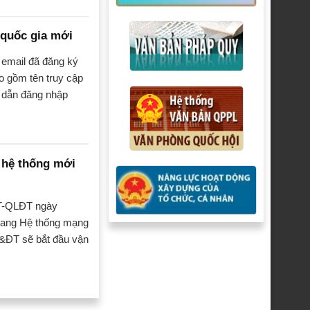
quốc gia mới
 email đã đăng ký
o gồm tên truy cập
 dẫn đăng nhập
 hệ thống mới
ĐT-QLĐT ngày
 sang Hệ thống mạng
&ĐT sẽ bắt đầu vận