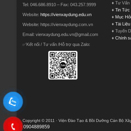
♦ Tư Vấn
Tel: 046.686.8910 – Fax: 043.257.9999
♦
Tin Tức
Website:
https://vienxaydung.edu.vn
♦
Mục Hỏi
♦
Tài Liệ
Website: https://vienxaydung.com.vn
♦ Tuyển 
Email: vienxaydung.edu.vn@gmail.com
♦
Chính s
✅Kết nối / Tư vấn /Hỗ trợ qua Zalo:
Copyright © 2011 · Viện Đào Tạo & Bồi Dưỡng Cán Bộ Xâ
0904889859