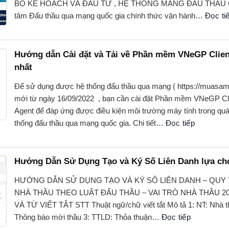
BỘ KẾ HOẠCH VÀ ĐẦU TƯ , HỆ THỐNG MẠNG ĐẤU THẦU Q
tâm Đấu thầu qua mạng quốc gia chính thức vận hành…
Đọc ti
Hướng dẫn Cài đặt và Tải về Phần mềm VNeGP Clien
nhất
Để sử dụng được hệ thống đấu thầu qua mạng ( https://muasam
mới từ ngày 16/09/2022 , bạn cần cài đặt Phần mềm VNeGP Cl
Agent để đáp ứng được điều kiện môi trường máy tính trong quá
thống đấu thầu qua mạng quốc gia. Chi tiết…
Đọc tiếp
Hướng Dẫn Sử Dụng Tạo và Ký Số Liên Danh lựa ch
HƯỚNG DẪN SỬ DỤNG TẠO VÀ KÝ SỐ LIÊN DANH – QUY
NHÀ THẦU THEO LUẬT ĐẤU THẦU – VAI TRÒ NHÀ THẦU 
VÀ TỪ VIẾT TẮT STT Thuật ngữ/chữ viết tắt Mô tả 1: NT: Nhà t
Thông báo mời thầu 3: TTLD: Thỏa thuận…
Đọc tiếp