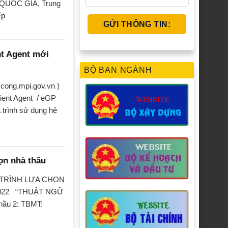
UỐC GIA, Trung
ếp
t Agent mới
BỘ BAN NGÀNH
cong.mpi.gov.vn )
ient Agent / eGP
 trình sử dụng hệ
ọn nhà thầu
 TRÌNH LỰA CHỌN
2022 “THUẬT NGỮ
hầu 2: TBMT: