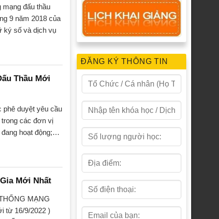
ng mạng đấu thầu
áng 9 năm 2018 của
ữ ký số và dịch vụ
ĐĂNG KÝ THÔNG TIN
Đấu Thầu Mới
c phê duyệt yêu cầu
 trong các đơn vị
ố đang hoạt động;…
Gia Mới Nhất
Ệ THỐNG MẠNG
từ 16/9/2022 )