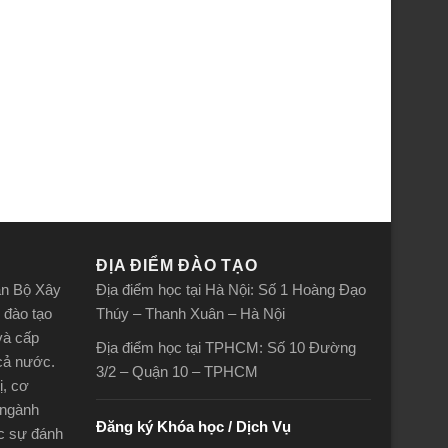
ĐỊA ĐIỂM ĐÀO TẠO
án Bộ Xây
Địa điểm học tại Hà Nội: Số 1 Hoàng Đạo
 đào tạo
Thúy – Thanh Xuân – Hà Nội
và cấp
Địa điểm học tại TPHCM: Số 10 Đường
 cả nước.
3/2 – Quận 10 – TPHCM
ị, cơ
 ngành
Đăng ký Khóa học / Dịch Vụ
ợc sự đánh