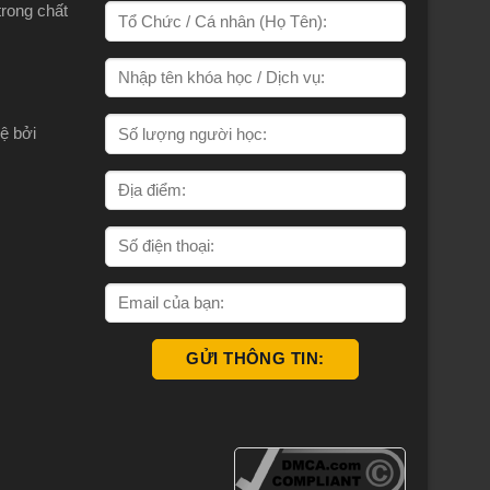
trong chất
ệ bởi