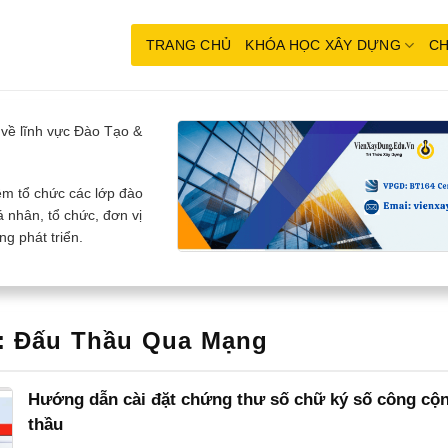
TRANG CHỦ
KHÓA HỌC XÂY DỰNG
CH
về lĩnh vực Đào Tạo &
m tổ chức các lớp đào
 nhân, tổ chức, đơn vị
g phát triển.
:
Đấu Thầu Qua Mạng
Hướng dẫn cài đặt chứng thư số chữ ký số công cộn
thầu