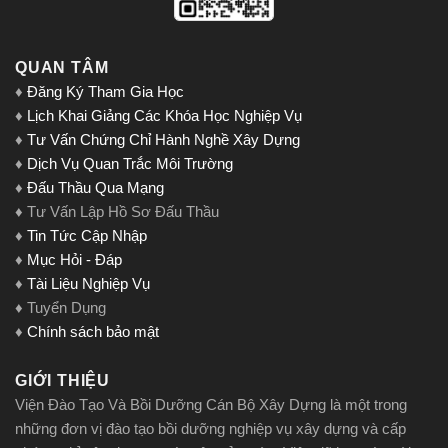
QUAN TÂM
♦
Đăng Ký Tham Gia Học
♦
Lịch Khai Giảng Các Khóa Học Nghiệp Vụ
♦
Tư Vấn Chứng Chỉ Hành Nghề Xây Dựng
♦
Dịch Vụ Quan Trắc Môi Trường
♦
Đấu Thầu Qua Mạng
♦ Tư Vấn Lập Hồ Sơ Đấu Thầu
♦
Tin Tức Cập Nhập
♦
Mục Hỏi - Đáp
♦
Tài Liệu Nghiệp Vụ
♦ Tuyển Dụng
♦
Chính sách bảo mật
GIỚI THIỆU
Viện Đào Tạo Và Bồi Dưỡng Cán Bộ Xây Dựng là một trong
những đơn vị đào tạo bồi dưỡng nghiệp vụ xây dựng và cấp