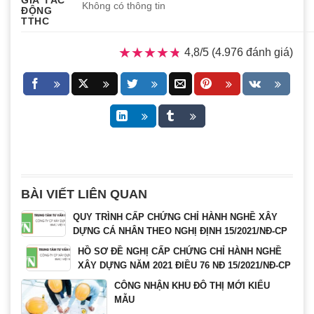
Không có thông tin
ĐỘNG
TTHC
★★★★★
★★★★★
4,8/5 (4.976 đánh giá)
BÀI VIẾT LIÊN QUAN
QUY TRÌNH CẤP CHỨNG CHỈ HÀNH NGHỀ XÂY
DỰNG CÁ NHÂN THEO NGHỊ ĐỊNH 15/2021/NĐ-CP
HỒ SƠ ĐỀ NGHỊ CẤP CHỨNG CHỈ HÀNH NGHỀ
XÂY DỰNG NĂM 2021 ĐIỀU 76 NĐ 15/2021/NĐ-CP
CÔNG NHẬN KHU ĐÔ THỊ MỚI KIỂU
MẪU