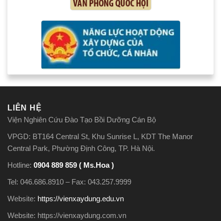
LIÊN HỆ
Viện Nghiên Cứu Đào Tạo Bồi Dưỡng Cán Bộ
VPGD: BT164 Central St, Khu Sunrise L, KDT The Manor
Central Park, Phường Định Công, TP. Hà Nội.
Hotline:
0904 889 859 ( Ms.Hoa )
Tel: 046.686.8910 – Fax: 043.257.9999
Website:
https://vienxaydung.edu.vn
Website: https://vienxaydung.com.vn