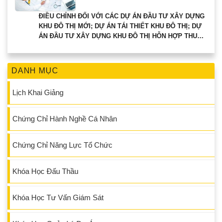
ĐIỀU CHỈNH ĐỐI VỚI CÁC DỰ ÁN ĐẦU TƯ XÂY DỰNG
KHU ĐÔ THỊ MỚI; DỰ ÁN TÁI THIẾT KHU ĐÔ THỊ; DỰ
ÁN ĐẦU TƯ XÂY DỰNG KHU ĐÔ THỊ HỖN HỢP THUỘC
THẨM QUYỀN CHẤP THUẬN CỦA THỦ TƯỚNG CHÍNH
PHỦ.
DANH MỤC
Lịch Khai Giảng
Chứng Chỉ Hành Nghề Cá Nhân
Chứng Chỉ Năng Lực Tổ Chức
Khóa Học Đấu Thầu
Khóa Học Tư Vấn Giám Sát