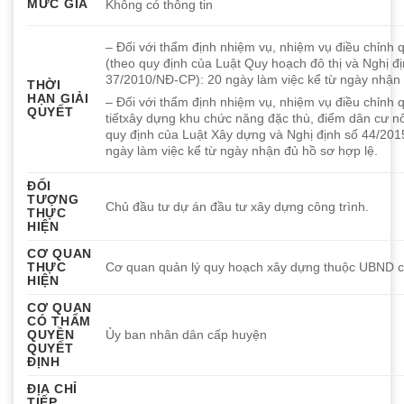
MỨC GIÁ
Không có thông tin
– Đối với thẩm định nhiệm vụ, nhiệm vụ điều chỉnh q
(theo quy định của Luật Quy hoạch đô thị và Nghị đ
37/2010/NĐ-CP): 20 ngày làm việc kể từ ngày nhận 
THỜI
HẠN GIẢI
– Đối với thẩm định nhiệm vụ, nhiệm vụ điều chỉnh 
QUYẾT
tiếtxây dựng khu chức năng đặc thù, điểm dân cư n
quy định của Luật Xây dựng và Nghị định số 44/20
ngày làm việc kể từ ngày nhận đủ hồ sơ hợp lệ.
ĐỐI
TƯỢNG
Chủ đầu tư dự án đầu tư xây dựng công trình.
THỰC
HIỆN
CƠ QUAN
THỰC
Cơ quan quản lý quy hoạch xây dựng thuộc UBND 
HIỆN
CƠ QUAN
CÓ THẨM
QUYỀN
Ủy ban nhân dân cấp huyện
QUYẾT
ĐỊNH
ĐỊA CHỈ
TIẾP