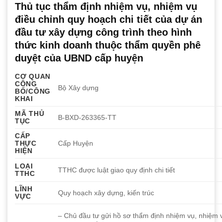
Thủ tục thẩm định nhiệm vụ, nhiệm vụ
điều chỉnh quy hoạch chi tiết của dự án
đầu tư xây dựng công trình theo hình
thức kinh doanh thuộc thẩm quyền phê
duyệt của UBND cấp huyện
CƠ QUAN
CÔNG
Bộ Xây dựng
BỐ/CÔNG
KHAI
MÃ THỦ
B-BXD-263365-TT
TỤC
CẤP
THỰC
Cấp Huyện
HIỆN
LOẠI
TTHC được luật giao quy định chi tiết
TTHC
LĨNH
Quy hoạch xây dựng, kiến trúc
VỰC
– Chủ đầu tư gửi hồ sơ thẩm định nhiệm vụ, nhiệm 