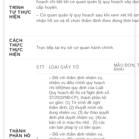
hoạch chi tiết tới cơ quan quản lý quy hoạch xây 
cấp huyện.
TRÌNH
TỰ THỰC
– Cơ quan quản lý quy hoạch sau khi xem xét hồ sơ 
HIỆN
nhận hồ sơ và tổ chức thẩm định theo đúng thời hạ
CÁCH
THỨC
Trực tiếp tại trụ sở cơ quan hành chính.
THỰC
HIỆN
MẪU ĐƠN, 
STT
LOẠI GIẤY TỜ
KHAI
– Đối với thẩm định nhiệm vụ,
nhiệm vụ điều chỉnh quy hoạch
chi tiết(theo quy định của Luật
Quy hoạch đô thị và Nghị định số
37/2010/NĐ-CP), thành phần hồ
sơ gồm: (1) Tờ trình đề nghị
thẩm định; (2) thuyết minh nội
dung nhiệm vụ; (3) dự thảo quyết
định phê duyệt nhiệm vụ; (4)các
bản vẽ in màu thu nhỏ ; (5) các
văn bản pháp lý có liên quan.
THÀNH
– Đối với thẩm định nhiệm vụ,
PHẦN HỒ