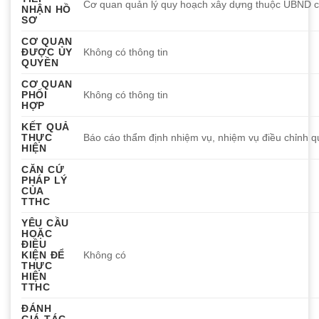
Cơ quan quản lý quy hoạch xây dựng thuộc UBND c
NHẬN HỒ
SƠ
CƠ QUAN
ĐƯỢC ỦY
Không có thông tin
QUYỀN
CƠ QUAN
PHỐI
Không có thông tin
HỢP
KẾT QUẢ
THỰC
Báo cáo thẩm định nhiệm vụ, nhiệm vụ điều chỉnh q
HIỆN
CĂN CỨ
PHÁP LÝ
CỦA
TTHC
YÊU CẦU
HOẶC
ĐIỀU
KIỆN ĐỂ
Không có
THỰC
HIỆN
TTHC
ĐÁNH
GIÁ TÁC