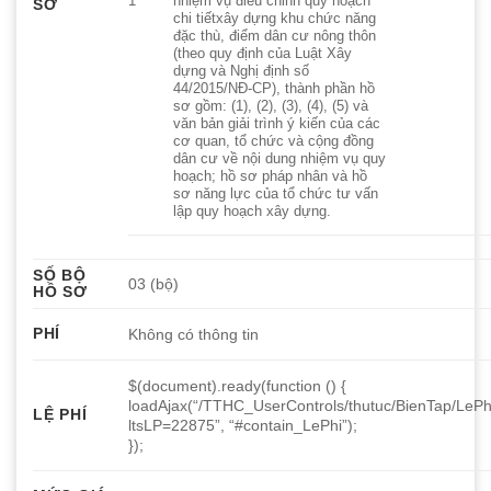
1
nhiệm vụ điều chỉnh quy hoạch
SƠ
chi tiếtxây dựng khu chức năng
đặc thù, điểm dân cư nông thôn
(theo quy định của Luật Xây
dựng và Nghị định số
44/2015/NĐ-CP), thành phần hồ
sơ gồm: (1), (2), (3), (4), (5) và
văn bản giải trình ý kiến của các
cơ quan, tổ chức và cộng đồng
dân cư về nội dung nhiệm vụ quy
hoạch; hồ sơ pháp nhân và hồ
sơ năng lực của tổ chức tư vấn
lập quy hoạch xây dựng.
SỐ BỘ
03 (bộ)
HỒ SƠ
PHÍ
Không có thông tin
$(document).ready(function () {
loadAjax(“/TTHC_UserControls/thutuc/BienTap/LePh
LỆ PHÍ
ltsLP=22875”, “#contain_LePhi”);
});