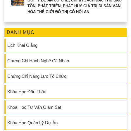
GÓP Ý ĐỀ ÁN CƠ CHẾ, CHÍNH SÁCH ĐẶC THÙ BẢO
TỒN, PHÁT TRIỂN, PHÁT HUY GIÁ TRỊ DI SẢN VĂN
HÓA THẾ GIỚI ĐÔ THỊ CỔ HỘI AN
DANH MỤC
Lịch Khai Giảng
Chứng Chỉ Hành Nghề Cá Nhân
Chứng Chỉ Năng Lực Tổ Chức
Khóa Học Đấu Thầu
Khóa Học Tư Vấn Giám Sát
Khóa Học Quản Lý Dự Án