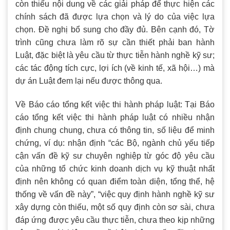
còn thiếu nội dung về các giải pháp để thực hiện các
chính sách đã được lựa chọn và lý do của việc lựa
chọn. Đề nghị bổ sung cho đầy đủ. Bên cạnh đó, Tờ
trình cũng chưa làm rõ sự cần thiết phải ban hành
Luật, đặc biệt là yêu cầu từ thực tiễn hành nghề kỹ sư;
các tác động tích cực, lợi ích (về kinh tế, xã hội…) mà
dự án Luật đem lại nếu được thông qua.
Về Báo cáo tổng kết việc thi hành pháp luật: Tại Báo
cáo tổng kết việc thi hành pháp luật có nhiều nhận
định chung chung, chưa có thông tin, số liệu để minh
chứng, ví dụ: nhận định “các Bộ, ngành chủ yếu tiếp
cận vấn đề kỹ sư chuyên nghiệp từ góc độ yêu cầu
của những tổ chức kinh doanh dịch vụ kỹ thuật nhất
định nên không có quan điểm toàn diện, tổng thể, hệ
thống về vấn đề này”, “việc quy định hành nghề kỹ sư
xây dựng còn thiếu, một số quy định còn sơ sài, chưa
đáp ứng được yêu cầu thực tiễn, chưa theo kịp những