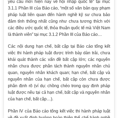
yêu cầu mới hiện nay về hội nhập quốc tế” tại mục
3.1.1 Phần III của Báo cáo, “một số văn bản quy phạm
pháp luật liên quan đến hành nghề kỹ sư chưa bảo
đảm tính thống nhất cũng như chưa tương thích với
các điều ước quốc tế, thỏa thuận quốc tế mà Việt Nam
là thành viên” tại mục 3.1.2 Phần III của Báo cáo…
Các nội dung hạn chế, bất cập tại Báo cáo tổng kết
việc thi hành pháp luật được trình bày dàn trải, chưa
khái quát thành các vấn đề bất cập lớn; các nguyên
nhân chưa được phân tách thành nguyên nhân chủ
quan, nguyên nhân khách quan; hạn chế, bất cập và
nguyên nhân của hạn chế, bất cập còn chưa được
phân định rõ (ví dụ: chồng chéo trong quy định pháp
luật được nêu tại cả hạn chế, bất cập và nguyên nhân
của hạn chế, bất cập…).
Phần IV của Báo cáo tổng kết việc thi hành pháp luật
về đề xuất định hướng hoàn thiện thể chế hành nghề