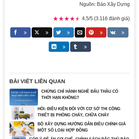
Nguồn: Báo Xây Dựng
★★★★★
★★★★★
4,5/5 (3.116 đánh giá)
BÀI VIẾT LIÊN QUAN
CHỨNG CHỈ HÀNH NGHỀ ĐẤU THẦU CÓ
THỜI HẠN KHÔNG?
HỎI: ĐIỀU KIỆN ĐỐI VỚI CƠ SỞ THI CÔNG
THIẾT BỊ PHÒNG CHÁY, CHỮA CHÁY
BỘ XÂY DỰNG HƯỚNG DẪN ĐIỀU CHỈNH GIÁ
MỘT SỐ LOẠI HỢP ĐỒNG