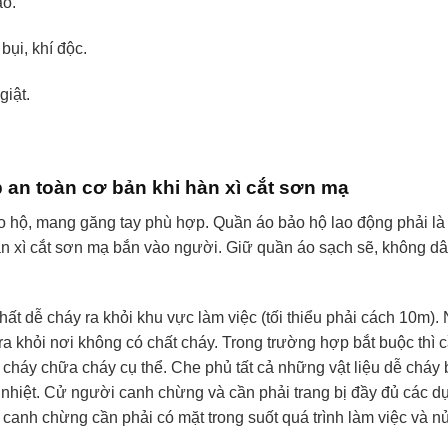
ao.
bụi, khí độc.
giật.
 an toàn cơ bản khi hàn xì cắt sơn mạ
 hộ, mang găng tay phù hợp. Quần áo bảo hộ lao động phải là l
àn xì cắt sơn mạ bắn vào người. Giữ quần áo sạch sẽ, không d
ất dễ cháy ra khỏi khu vực làm việc (tối thiểu phải cách 10m). N
ra khỏi nơi không có chất cháy. Trong trường hợp bắt buộc thì 
háy chữa cháy cụ thể. Che phủ tất cả những vật liệu dễ cháy
u nhiệt. Cử người canh chừng và cần phải trang bị đầy đủ các 
canh chừng cần phải có mặt trong suốt quá trình làm việc và nử
.