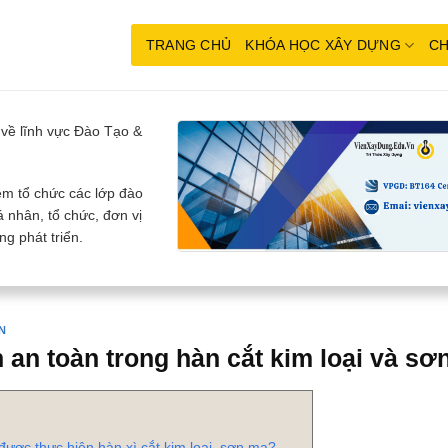
TRANG CHỦ
KHÓA HỌC XÂY DỰNG
CH
về lĩnh vực Đào Tạo &
m tổ chức các lớp đào
 nhân, tổ chức, đơn vị
g phát triển.
N
 an toàn trong hàn cắt kim loại và sơ
được thực hiện hàn xì cắt kim loại, sơn mạ?