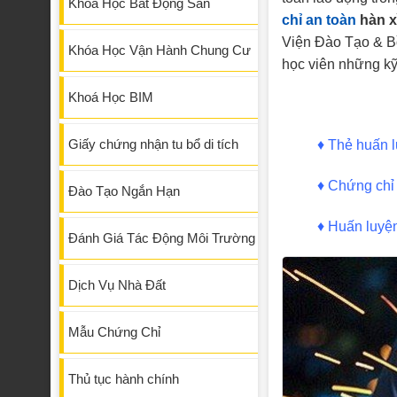
Khóa Học Bất Động Sản
chỉ an toàn
hàn x
Viện Đào Tạo & B
Khóa Học Vận Hành Chung Cư
học viên những kỹ 
Khoá Học BIM
Giấy chứng nhận tu bổ di tích
♦
Thẻ huấn l
♦
Chứng chỉ 
Đào Tạo Ngắn Hạn
♦
Huấn luyện
Đánh Giá Tác Động Môi Trường
Dịch Vụ Nhà Đất
Mẫu Chứng Chỉ
Thủ tục hành chính