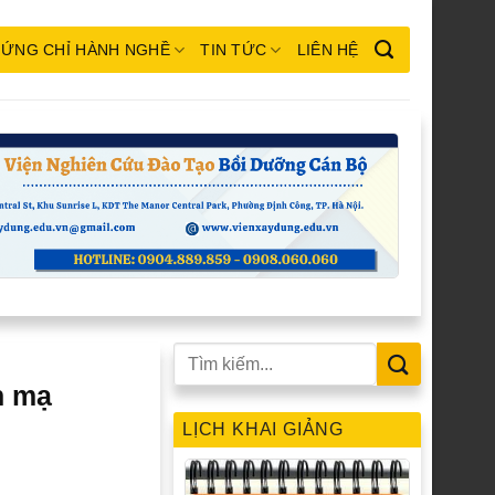
ỨNG CHỈ HÀNH NGHỀ
TIN TỨC
LIÊN HỆ
n mạ
LỊCH KHAI GIẢNG