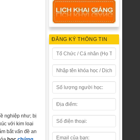
ĐĂNG KÝ THÔNG TIN
ề nghiệp như; bị
xúc với kim loại
nắm bắt vấn đề an
khóa
học
chứng