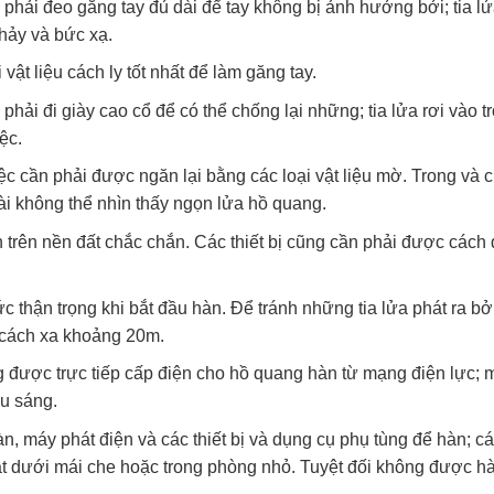
phải đeo găng tay đủ dài để tay không bị ảnh hưởng bởi; tia lử
hảy và bức xạ.
 vật liệu cách ly tốt nhất để làm găng tay.
hải đi giày cao cổ để có thể chống lại những; tia lửa rơi vào t
ệc.
ệc cần phải được ngăn lại bằng các loại vật liệu mờ. Trong và 
i không thể nhìn thấy ngọn lửa hồ quang.
 trên nền đất chắc chắn. Các thiết bị cũng cần phải được cách đ
c thận trọng khi bắt đầu hàn. Để tránh những tia lửa phát ra bở
 cách xa khoảng 20m.
g được trực tiếp cấp điện cho hồ quang hàn từ mạng điện lực; m
u sáng.
n, máy phát điện và các thiết bị và dụng cụ phụ tùng để hàn; các
ặt dưới mái che hoặc trong phòng nhỏ. Tuyệt đối không được hàn