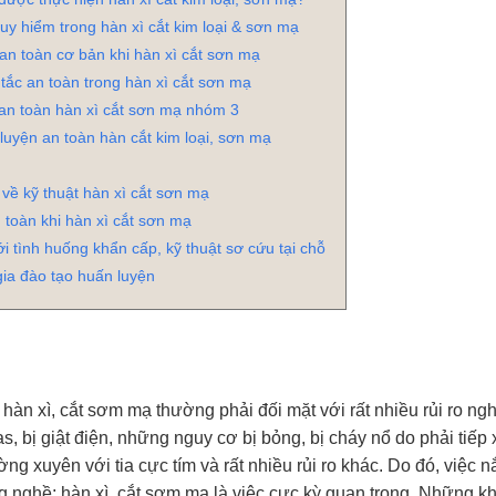
uy hiểm trong hàn xì cắt kim loại & sơn mạ
an toàn cơ bản khi hàn xì cắt sơn mạ
ắc an toàn trong hàn xì cắt sơn mạ
an toàn hàn xì cắt sơn mạ nhóm 3
luyện an toàn hàn cắt kim loại, sơn mạ
về kỹ thuật hàn xì cắt sơn mạ
 toàn khi hàn xì cắt sơn mạ
i tình huống khẩn cấp, kỹ thuật sơ cứu tại chỗ
ia đào tạo huấn luyện
àn xì, cắt sơm mạ thường phải đối mặt với rất nhiều rủi ro ngh
s, bị giật điện, những nguy cơ bị bỏng, bị cháy nổ do phải tiếp 
ờng xuyên với tia cực tím và rất nhiều rủi ro khác. Do đó, việc 
ng nghề; hàn xì, cắt sơm mạ là việc cực kỳ quan trọng. Những 