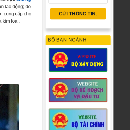
àn lao động
;
do
i cung cấp cho
 kim loại.
BỘ BAN NGÀNH