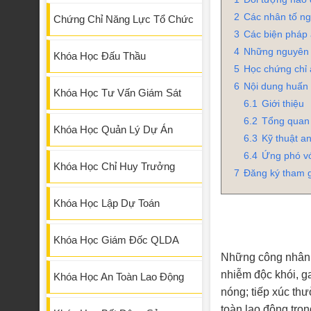
2
Các nhân tố ng
Chứng Chỉ Năng Lực Tổ Chức
3
Các biện pháp 
4
Những nguyên t
Khóa Học Đấu Thầu
5
Học chứng chỉ 
6
Nội dung huấn 
Khóa Học Tư Vấn Giám Sát
6.1
Giới thiệu
6.2
Tổng quan 
Khóa Học Quản Lý Dự Án
6.3
Kỹ thuật an
6.4
Ứng phó vớ
Khóa Học Chỉ Huy Trưởng
7
Đăng ký tham g
Khóa Học Lập Dự Toán
Khóa Học Giám Đốc QLDA
Những công nhân h
nhiễm độc khói, ga
Khóa Học An Toàn Lao Động
nóng; tiếp xúc thư
toàn lao động tro