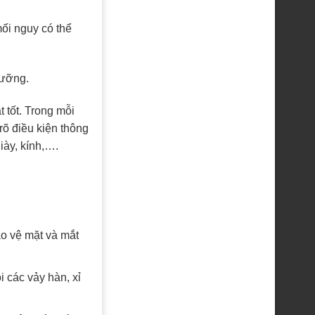
mối nguy có thể
dưỡng.
t tốt. Trong mỗi
 rõ điều kiện thông
giày, kính,….
ảo vệ mặt và mắt
 các vảy hàn, xỉ