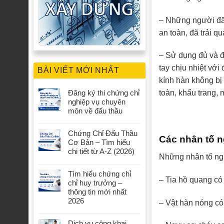
– Những người đã 
an toàn, đã trải 
– Sử dụng đủ và đ
tay chịu nhiệt với
BÀI VIẾT MỚI NHẤT
kính hàn không bị 
Đăng ký thi chứng chỉ
toàn, khẩu trang,
nghiệp vụ chuyên
môn về đấu thầu
Chứng Chỉ Đấu Thầu
Các nhân tố n
Cơ Bản – Tìm hiểu
chi tiết từ A-Z (2026)
Những nhân tố ngu
Tìm hiểu chứng chỉ
– Tia hồ quang có
chỉ huy trưởng –
thông tin mới nhất
2026
– Vật hàn nóng có
Dịch vụ công khai