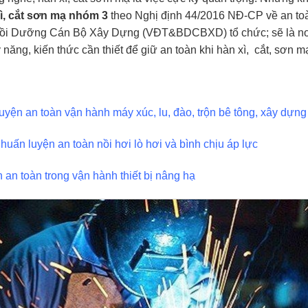
ì, cắt sơn mạ nhóm 3
theo Nghị định 44/2016 NĐ-CP về an to
ồi Dưỡng Cán Bộ Xây Dựng (VĐT&BDCBXD) tổ chức; sẽ là nơ
năng, kiến thức cần thiết để giữ an toàn khi hàn xì, cắt, sơn mạ
uyện an toàn vận hành máy xúc, lu, đào, trộn bê tông, xây dựng
huấn luyện an toàn nồi hơi lò hơi và bình chịu áp lực
 an toàn trong vận hành thiết bị nâng hạ