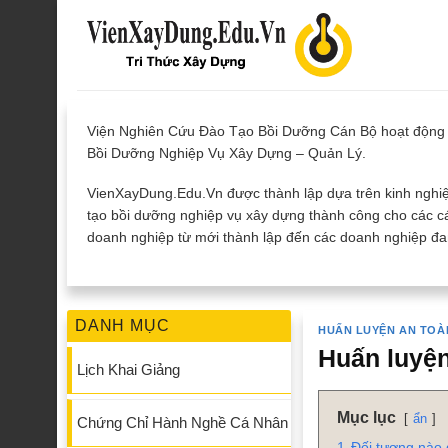
Skip
to
content
Viện Nghiên Cứu Đào Tạo Bồi Dưỡng Cán Bộ hoạt động 
Bồi Dưỡng Nghiệp Vụ Xây Dựng – Quản Lý.
VienXayDung.Edu.Vn được thành lập dựa trên kinh nghiệ
tạo bồi dưỡng nghiệp vụ xây dựng thành công cho các cá
doanh nghiệp từ mới thành lập đến các doanh nghiệp đan
DANH MỤC
HUẤN LUYỆN AN TOÀ
Huấn luyện
Lịch Khai Giảng
Mục lục
ẩn
Chứng Chỉ Hành Nghề Cá Nhân
1
Đối tượng nào 