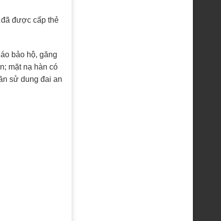
 đã được cấp thẻ
 áo bảo hộ, găng
ện; mặt nạ hàn có
cần sử dung đai an