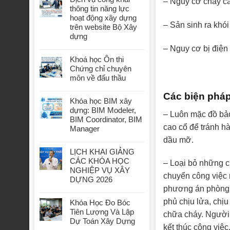
– Nguy cơ cháy c
thông tin năng lực
hoạt động xây dựng
– Sản sinh ra khói 
trên website Bộ Xây
dựng
– Nguy cơ bị điện 
Khoá học Ôn thi
Chứng chỉ chuyên
môn về đấu thầu
Các biện pháp
Khóa học BIM xây
dựng: BIM Modeler,
– Luôn mặc đồ bảo
BIM Coordinator, BIM
cao cổ để tránh h
Manager
dầu mỡ.
LỊCH KHAI GIẢNG
CÁC KHÓA HỌC
– Loại bỏ những ch
NGHIỆP VỤ XÂY
chuyển công việc 
DỰNG 2026
phương án phòng c
phủ chịu lửa, chị
Khóa Học Đo Bóc
Tiên Lượng Và Lập
chữa cháy. Người 
Dự Toán Xây Dựng
kết thúc công việc