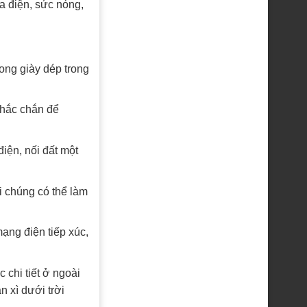
a điện, sức nóng,
rong giày dép trong
chắc chắn để
iện, nối đất một
i chúng có thể làm
ạng điện tiếp xúc,
 chi tiết ở ngoài
 xì dưới trời