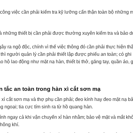
c công việc cần phải kiểm tra kỹ lưỡng cẩn thận toàn bộ những 
và những thiết bị cần phải được thường xuyên kiểm tra và bảo 
gây ra ngộ độc, chính vì thế việc thông đó cần phải thực hiện thậ
 thì người quản lý cần phải thiết lập được phiếu an toàn; có ghi
bảo hộ lao động như mặt nạ hàn, thiết bị thở, găng tay, quần áo, 
tắc an toàn trong hàn xì cắt sơn mạ
xì cắt sơn mạ và thợ phụ cần phải; đeo kính hay đeo mặt nạ b
ng ngoại; tia cực tím sinh ra từ hồ quang hàn.
ính ngay cả khi vận chuyển xỉ hàn nhằm; bảo vệ mặt và mắt khỏi
hông khí.