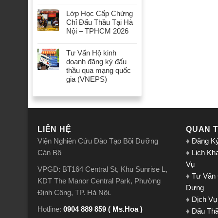
Lớp Học Cấp Chứng
Chỉ Đấu Thầu Tại Hà
Nội – TPHCM 2026
Tư Vấn Hộ kinh
doanh đăng ký đấu
thầu qua mạng quốc
gia (VNEPS)
LIÊN HỆ
QUAN 
Viện Nghiên Cứu Đào Tạo Bồi Dưỡng
♦
Đăng K
Cán Bộ
♦
Lịch Kh
Vụ
VPGD: BT164 Central St, Khu Sunrise L,
♦
Tư Vấn
KDT The Manor Central Park, Phường
Dựng
Định Công, TP. Hà Nội.
♦
Dịch Vụ
Hotline:
0904 889 859 ( Ms.Hoa )
♦
Đấu Th