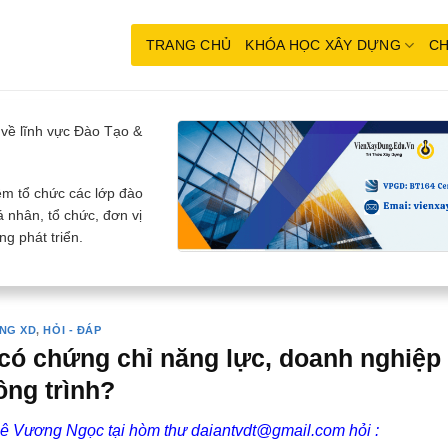
TRANG CHỦ
KHÓA HỌC XÂY DỰNG
CH
về lĩnh vực Đào Tạo &
m tổ chức các lớp đào
 nhân, tổ chức, đơn vị
g phát triển.
NG XD
,
HỎI - ĐÁP
có chứng chỉ năng lực, doanh nghiệp
ông trình?
ê Vương Ngọc tại hòm thư daiantvdt@gmail.com hỏi :