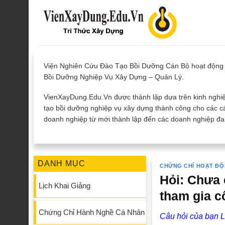
Skip
to
content
Viện Nghiên Cứu Đào Tạo Bồi Dưỡng Cán Bộ hoạt động 
Bồi Dưỡng Nghiệp Vụ Xây Dựng – Quản Lý.
VienXayDung.Edu.Vn được thành lập dựa trên kinh nghiệ
tạo bồi dưỡng nghiệp vụ xây dựng thành công cho các cá
doanh nghiệp từ mới thành lập đến các doanh nghiệp đan
DANH MỤC
CHỨNG CHỈ HOẠT ĐỘ
Hỏi: Chưa 
Lịch Khai Giảng
tham gia c
Chứng Chỉ Hành Nghề Cá Nhân
Câu hỏi của bạn L