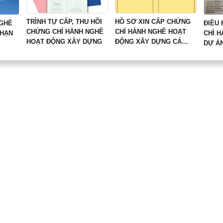
TRÌNH TỰ CẤP, THU HỒI
HỒ SƠ XIN CẤP CHỨNG
NGHỀ
ĐIỀU
CHỨNG CHỈ HÀNH NGHỀ
CHỈ HÀNH NGHỀ HOẠT
 HẠN
CHỈ 
HOẠT ĐỘNG XÂY DỰNG
ĐỘNG XÂY DỰNG CÁ
DỰ Á
NHÂN MỚI NHẤT