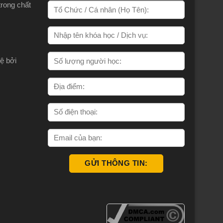
trong chất
ệ bởi