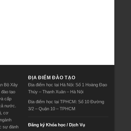
ĐỊA ĐIỂM ĐÀO TẠO
án Bộ Xây
Địa điểm học tại Hà Nội: Số 1 Hoàng Đạo
 đào tạo
Thúy – Thanh Xuân – Hà Nội
và cấp
Địa điểm học tại TPHCM: Số 10 Đường
 cả nước.
3/2 – Quận 10 – TPHCM
ị, cơ
 ngành
Đăng ký Khóa học / Dịch Vụ
ợc sự đánh