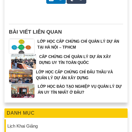
BÀI VIẾT LIÊN QUAN
LỚP HỌC CẤP CHỨNG CHỈ QUẢN LÝ DỰ ÁN
TẠI HÀ NỘI – TPHCM
CẤP CHỨNG CHỈ QUẢN LÝ DỰ ÁN XÂY
DỰNG UY TÍN TOÀN QUỐC
LỚP HỌC CẤP CHỨNG CHỈ ĐẤU THẦU VÀ
QUẢN LÝ DỰ ÁN XÂY DỰNG
LỚP HỌC ĐÀO TẠO NGHIỆP VỤ QUẢN LÝ DỰ
ÁN UY TÍN NHẤT Ở ĐÂU?
DANH MỤC
Lịch Khai Giảng