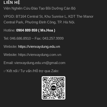
LIÊN HỆ
Viện Nghiên Cứu Đào Tạo Bồi Dưỡng Cán Bộ
VPGD: BT164 Central St, Khu Sunrise L, KDT The Manor
Central Park, Phường Định Công, TP. Hà Nội.
Hotline:
0904 889 859 ( Ms.Hoa )
Tel: 046.686.8910 – Fax: 043.257.9999
Website:
https://vienxaydung.edu.vn
Website: https://vienxaydung.com.vn
Email: vienxaydung.edu.vn@gmail.com
✅Kết nối / Tư vấn /Hỗ trợ qua Zalo: