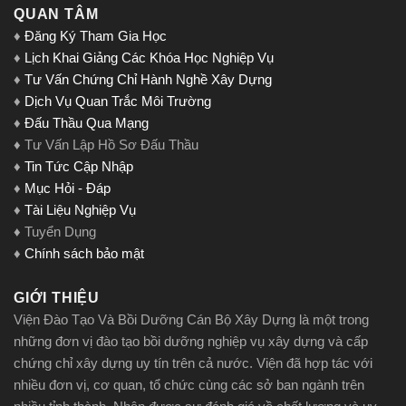
QUAN TÂM
♦
Đăng Ký Tham Gia Học
♦
Lịch Khai Giảng Các Khóa Học Nghiệp Vụ
♦
Tư Vấn Chứng Chỉ Hành Nghề Xây Dựng
♦
Dịch Vụ Quan Trắc Môi Trường
♦
Đấu Thầu Qua Mạng
♦ Tư Vấn Lập Hồ Sơ Đấu Thầu
♦
Tin Tức Cập Nhập
♦
Mục Hỏi - Đáp
♦
Tài Liệu Nghiệp Vụ
♦ Tuyển Dụng
♦
Chính sách bảo mật
GIỚI THIỆU
Viện Đào Tạo Và Bồi Dưỡng Cán Bộ Xây Dựng là một trong
những đơn vị đào tạo bồi dưỡng nghiệp vụ xây dựng và cấp
chứng chỉ xây dựng uy tín trên cả nước. Viện đã hợp tác với
nhiều đơn vị, cơ quan, tổ chức cùng các sở ban ngành trên