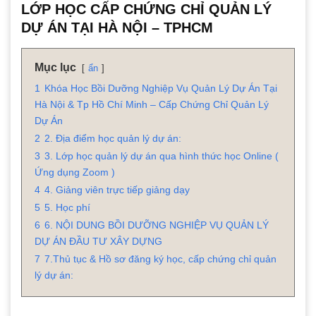
LỚP HỌC CẤP CHỨNG CHỈ QUẢN LÝ
DỰ ÁN TẠI HÀ NỘI – TPHCM
Mục lục
ẩn
1
Khóa Học Bồi Dưỡng Nghiệp Vụ Quản Lý Dự Án Tại
Hà Nội & Tp Hồ Chí Minh – Cấp Chứng Chỉ Quản Lý
Dự Án
2
2. Địa điểm học quản lý dự án:
3
3. Lớp học quản lý dự án qua hình thức học Online (
Ứng dụng Zoom )
4
4. Giảng viên trực tiếp giảng dạy
5
5. Học phí
6
6. NỘI DUNG BỒI DƯỠNG NGHIỆP VỤ QUẢN LÝ
DỰ ÁN ĐẦU TƯ XÂY DỰNG
7
7.Thủ tục & Hồ sơ đăng ký học, cấp chứng chỉ quản
lý dự án: