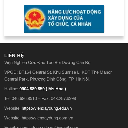
LIÊN HỆ
Viện Nghiên Cứu Đào Tạo Bồi Dưỡng Cán Bộ
VPGD: BT164 Central St, Khu Sunrise L, KDT The Manor
Central Park, Phường Định Công, TP. Hà Nội.
Hotline:
0904 889 859 ( Ms.Hoa )
Tel: 046.686.8910 – Fax: 043.257.9999
Website:
https://vienxaydung.edu.vn
Website: https://vienxaydung.com.vn
Email: vienxaydung.edu.vn@gmail.com