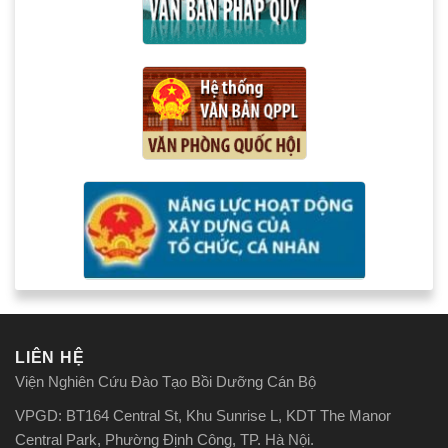
LIÊN HỆ
Viện Nghiên Cứu Đào Tạo Bồi Dưỡng Cán Bộ
VPGD: BT164 Central St, Khu Sunrise L, KDT The Manor
Central Park, Phường Định Công, TP. Hà Nội.