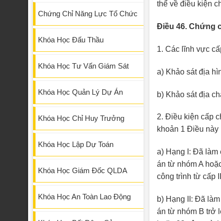
thể về điều kiện 
Chứng Chỉ Năng Lực Tổ Chức
Điều 46. Chứng 
Khóa Học Đấu Thầu
1. Các lĩnh vực c
Khóa Học Tư Vấn Giám Sát
a) Khảo sát địa hì
Khóa Học Quản Lý Dự Án
b) Khảo sát địa ch
2. Điều kiện cấp 
Khóa Học Chỉ Huy Trưởng
khoản 1 Điều này
Khóa Học Lập Dự Toán
a) Hạng I: Đã làm
án từ nhóm A hoặc 
Khóa Học Giám Đốc QLDA
công trình từ cấp II
Khóa Học An Toàn Lao Động
b) Hạng II: Đã làm
án từ nhóm B trở l