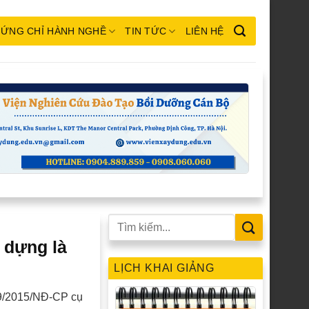
ỨNG CHỈ HÀNH NGHỀ
TIN TỨC
LIÊN HỆ
 dựng là
LỊCH KHAI GIẢNG
59/2015/NĐ-CP cụ