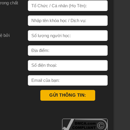
trong chất
ệ bởi