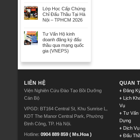
Lớp Học Cấp Chứng
Chỉ Đấu Thầu Tại Hà
Nội – TPHCM 2026
Tư Vấn Hộ kinh
doanh đăng ký đấu
thầu qua mạng quốc
gia (VNEPS)
LIÊN HỆ
QUAN 
Viện Nghiên Cứu Đào Tạo Bồi Dưỡng
♦
Đăng K
Cán Bộ
♦
Lịch Kh
Vụ
VPGD: BT164 Central St, Khu Sunrise L,
♦
Tư Vấn
KDT The Manor Central Park, Phường
Dựng
Định Công, TP. Hà Nội.
♦
Dịch Vụ
Hotline:
0904 889 859 ( Ms.Hoa )
♦
Đấu Th