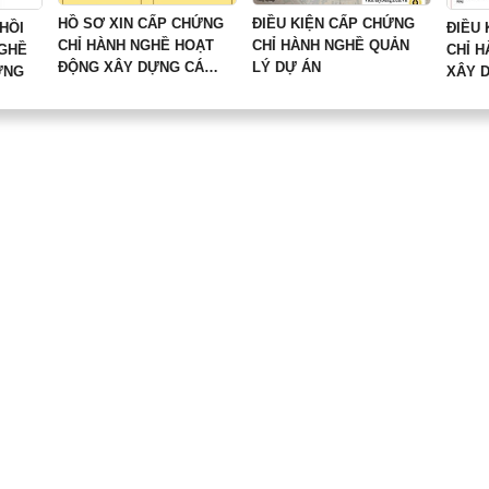
HỒ SƠ XIN CẤP CHỨNG
ĐIỀU KIỆN CẤP CHỨNG
 HỒI
ĐIỀU
CHỈ HÀNH NGHỀ HOẠT
CHỈ HÀNH NGHỀ QUẢN
NGHỀ
CHỈ H
ĐỘNG XÂY DỰNG CÁ
LÝ DỰ ÁN
ỰNG
XÂY 
NHÂN MỚI NHẤT