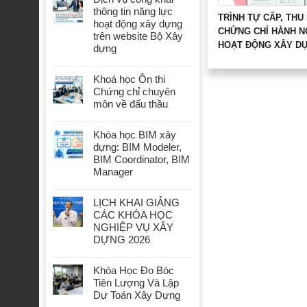
thông tin năng lực
TRÌNH TỰ CẤP, THU
hoạt động xây dựng
CHỨNG CHỈ HÀNH 
trên website Bộ Xây
HOẠT ĐỘNG XÂY D
dựng
Khoá học Ôn thi
Chứng chỉ chuyên
môn về đấu thầu
Khóa học BIM xây
dựng: BIM Modeler,
BIM Coordinator, BIM
Manager
LỊCH KHAI GIẢNG
CÁC KHÓA HỌC
NGHIỆP VỤ XÂY
DỰNG 2026
Khóa Học Đo Bóc
Tiên Lượng Và Lập
Dự Toán Xây Dựng