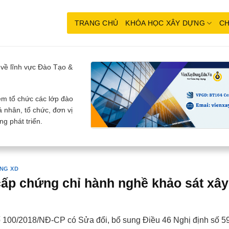
TRANG CHỦ
KHÓA HỌC XÂY DỰNG
CH
về lĩnh vực Đào Tạo &
m tổ chức các lớp đào
 nhân, tổ chức, đơn vị
g phát triển.
NG XD
cấp chứng chỉ hành nghề khảo sát xây
ố 100/2018/NĐ-CP có Sửa đổi, bổ sung Điều 46 Nghị định số 