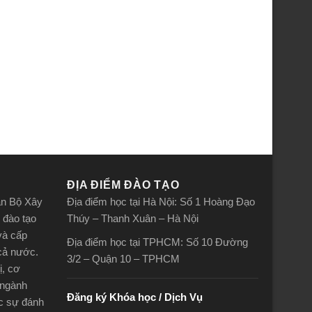
ĐỊA ĐIỂM ĐÀO TẠO
án Bộ Xây
Địa điểm học tại Hà Nội: Số 1 Hoàng Đạo
 đào tạo
Thúy – Thanh Xuân – Hà Nội
và cấp
Địa điểm học tại TPHCM: Số 10 Đường
 cả nước.
3/2 – Quận 10 – TPHCM
ị, cơ
 ngành
Đăng ký Khóa học / Dịch Vụ
ợc sự đánh