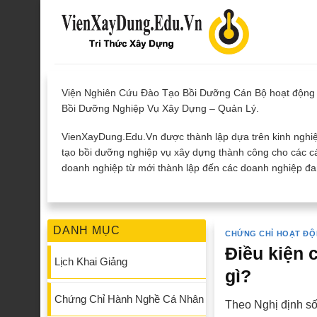
Skip
to
content
Viện Nghiên Cứu Đào Tạo Bồi Dưỡng Cán Bộ hoạt động 
Bồi Dưỡng Nghiệp Vụ Xây Dựng – Quản Lý.
VienXayDung.Edu.Vn được thành lập dựa trên kinh nghiệ
tạo bồi dưỡng nghiệp vụ xây dựng thành công cho các cá
doanh nghiệp từ mới thành lập đến các doanh nghiệp đan
DANH MỤC
CHỨNG CHỈ HOẠT ĐỘ
Điều kiện 
Lịch Khai Giảng
gì?
Chứng Chỉ Hành Nghề Cá Nhân
Theo Nghị định s