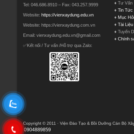
♦ Tư Vấn
Tel: 046.686.8910 – Fax: 043.257.9999
♦
Tin Tức
Website:
https://vienxaydung.edu.vn
♦
Mục Hỏi
♦
Tài Liệ
Website: https://vienxaydung.com.vn
♦ Tuyển 
Email: vienxaydung.edu.vn@gmail.com
♦
Chính s
✅Kết nối / Tư vấn /Hỗ trợ qua Zalo:
Copyright © 2011 · Viện Đào Tạo & Bồi Dưỡng Cán Bộ Xâ
0904889859