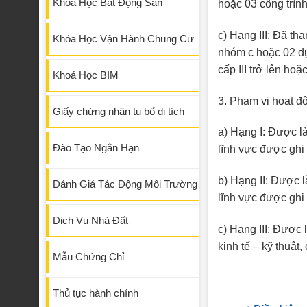
Khóa Học Bất Động Sản
hoặc 03 công trình 
c) Hạng III: Đã th
Khóa Học Vận Hành Chung Cư
nhóm c hoặc 02 dự 
cấp III trở lên hoặ
Khoá Học BIM
3. Phạm vi hoạt đ
Giấy chứng nhận tu bổ di tích
a) Hạng I: Được l
Đào Tạo Ngắn Hạn
lĩnh vực được ghi
b) Hạng II: Được 
Đánh Giá Tác Động Môi Trường
lĩnh vực được ghi
Dịch Vụ Nhà Đất
c) Hạng III: Được
kinh tế – kỹ thuật
Mẫu Chứng Chỉ
Thủ tục hành chính