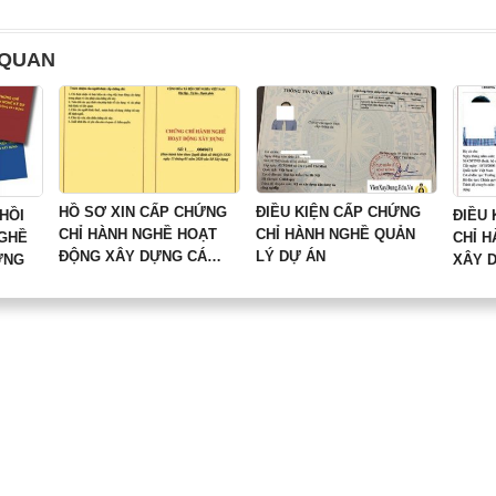
 QUAN
HỒ SƠ XIN CẤP CHỨNG
ĐIỀU KIỆN CẤP CHỨNG
 HỒI
ĐIỀU
CHỈ HÀNH NGHỀ HOẠT
CHỈ HÀNH NGHỀ QUẢN
NGHỀ
CHỈ H
ĐỘNG XÂY DỰNG CÁ
LÝ DỰ ÁN
ỰNG
XÂY 
NHÂN MỚI NHẤT