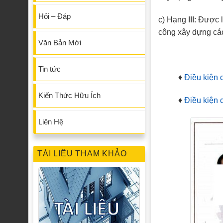
Hỏi – Đáp
c) Hạng III: Được 
công xây dựng các 
Văn Bản Mới
Tin tức
♦
Điều kiện 
Kiến Thức Hữu Ích
♦
Điều kiện 
Liên Hệ
TÀI LIỆU THAM KHẢO