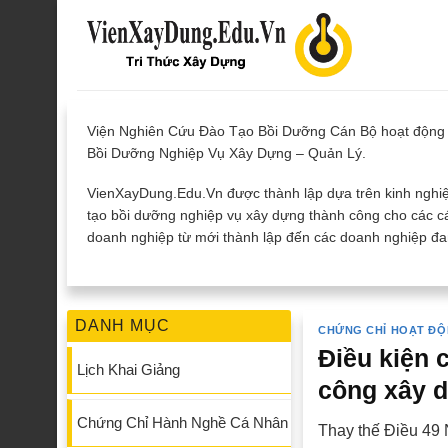
Skip
to
content
Viện Nghiên Cứu Đào Tạo Bồi Dưỡng Cán Bộ hoạt động 
Bồi Dưỡng Nghiệp Vụ Xây Dựng – Quản Lý.
VienXayDung.Edu.Vn được thành lập dựa trên kinh nghiệ
tạo bồi dưỡng nghiệp vụ xây dựng thành công cho các cá
doanh nghiệp từ mới thành lập đến các doanh nghiệp đan
DANH MỤC
CHỨNG CHỈ HOẠT ĐỘ
Điều kiện 
Lịch Khai Giảng
công xây 
Chứng Chỉ Hành Nghề Cá Nhân
Thay thế Điều 49