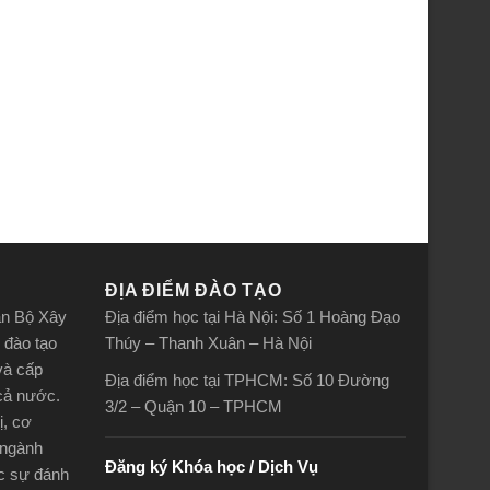
ĐỊA ĐIỂM ĐÀO TẠO
án Bộ Xây
Địa điểm học tại Hà Nội: Số 1 Hoàng Đạo
 đào tạo
Thúy – Thanh Xuân – Hà Nội
và cấp
Địa điểm học tại TPHCM: Số 10 Đường
 cả nước.
3/2 – Quận 10 – TPHCM
ị, cơ
 ngành
Đăng ký Khóa học / Dịch Vụ
ợc sự đánh