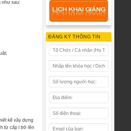
g như sau:
ĐĂNG KÝ THÔNG TIN
uật;
hiết kế xây dựng
 từ cấp I trở lên