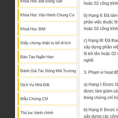
Khóa Học Bất Động Sản
hoặc 02 công trình
Khóa Học Vận Hành Chung Cư
b) Hạng II: Đã làm
phần việc thuộc lĩ
hoặc 02 công trình
Khoá Học BIM
c) Hạng III: Đã th
Giấy chứng nhận tu bổ di tích
xây dựng phần việ
III trở lên hoặc 0
Đào Tạo Ngắn Hạn
nghề.
Đánh Giá Tác Động Môi Trường
3. Phạm vi hoạt đ
a) Hạng I: Được l
Dịch Vụ Nhà Đất
được làm giám sát 
trong chứng chỉ h
Mẫu Chứng Chỉ
b) Hạng II: Được l
Thủ tục hành chính
xây dựng các công