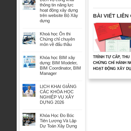
thông tin năng lực
hoạt động xây dựng
BÀI VIẾT LIÊN
trên website Bộ Xây
dựng
Khoá học Ôn thi
Chứng chỉ chuyên
môn về đấu thầu
TRÌNH TỰ CẤP, THU
Khóa học BIM xây
dựng: BIM Modeler,
CHỨNG CHỈ HÀNH 
BIM Coordinator, BIM
HOẠT ĐỘNG XÂY D
Manager
LỊCH KHAI GIẢNG
CÁC KHÓA HỌC
NGHIỆP VỤ XÂY
DỰNG 2026
Khóa Học Đo Bóc
Tiên Lượng Và Lập
Dự Toán Xây Dựng