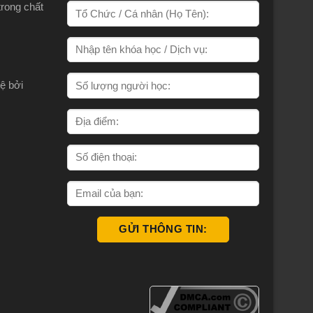
trong chất
ệ bởi