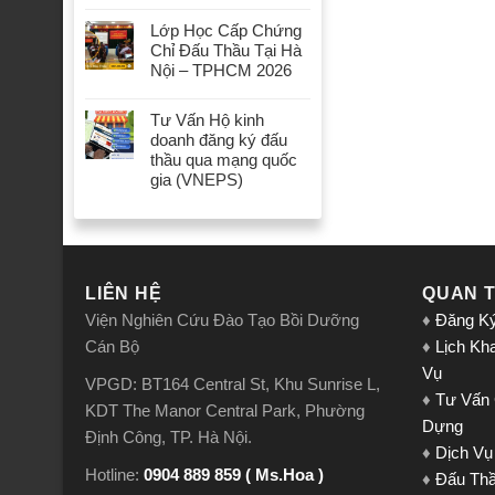
Lớp Học Cấp Chứng
Chỉ Đấu Thầu Tại Hà
Nội – TPHCM 2026
Tư Vấn Hộ kinh
doanh đăng ký đấu
thầu qua mạng quốc
gia (VNEPS)
LIÊN HỆ
QUAN 
Viện Nghiên Cứu Đào Tạo Bồi Dưỡng
♦
Đăng K
Cán Bộ
♦
Lịch Kh
Vụ
VPGD: BT164 Central St, Khu Sunrise L,
♦
Tư Vấn
KDT The Manor Central Park, Phường
Dựng
Định Công, TP. Hà Nội.
♦
Dịch Vụ
Hotline:
0904 889 859 ( Ms.Hoa )
♦
Đấu Th