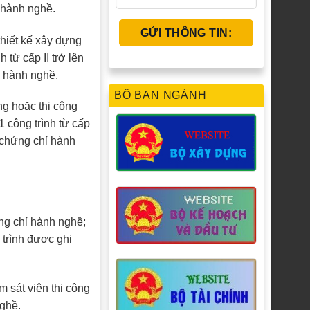
ỉ hành nghề.
thiết kế xây dựng
 từ cấp II trở lên
hỉ hành nghề.
BỘ BAN NGÀNH
ng hoặc thi công
 công trình từ cấp
p chứng chỉ hành
ng chỉ hành nghề;
 trình được ghi
m sát viên thi công
nghề.