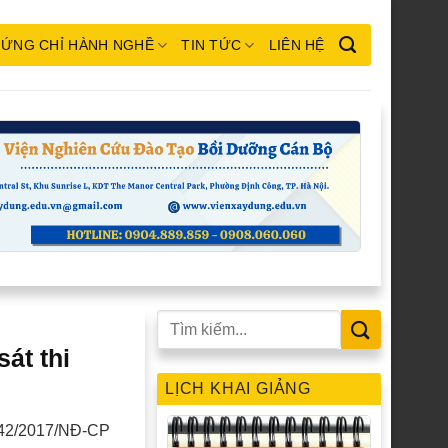
ỨNG CHỈ HÀNH NGHỀ
TIN TỨC
LIÊN HỆ
át thi
LỊCH KHAI GIẢNG
ố 42/2017/NĐ-CP