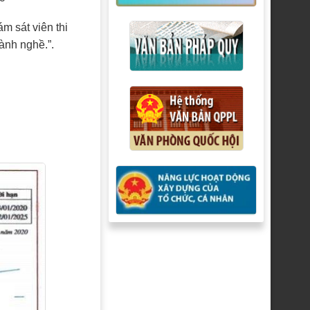
ám sát viên thi
ành nghề.”.