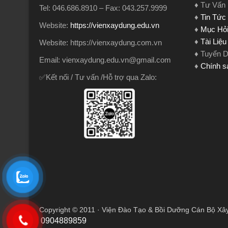
♦ Tư Vấn
Tel: 046.686.8910 – Fax: 043.257.9999
♦
Tin Tức
Website:
https://vienxaydung.edu.vn
♦
Mục Hỏi
♦
Tài Liệ
Website: https://vienxaydung.com.vn
♦ Tuyển 
Email: vienxaydung.edu.vn@gmail.com
♦
Chính s
✅Kết nối / Tư vấn /Hỗ trợ qua Zalo:
Copyright © 2011 · Viện Đào Tạo & Bồi Dưỡng Cán Bộ Xâ
0904889859