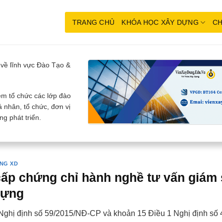
TRANG CHỦ
KHÓA HỌC XÂY DỰNG
CH
về lĩnh vực Đào Tạo &
m tổ chức các lớp đào
 nhân, tổ chức, đơn vị
g phát triển.
NG XD
cấp chứng chỉ hành nghề tư vấn giám s
dựng
 Nghị định số 59/2015/NĐ-CP và khoản 15 Điều 1 Nghị định s