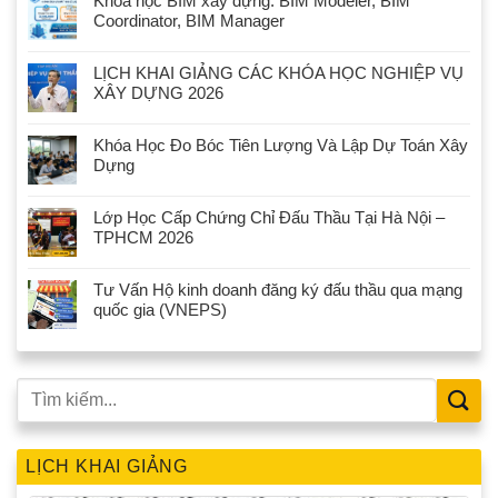
Khóa học BIM xây dựng: BIM Modeler, BIM
Coordinator, BIM Manager
LỊCH KHAI GIẢNG CÁC KHÓA HỌC NGHIỆP VỤ
XÂY DỰNG 2026
Khóa Học Đo Bóc Tiên Lượng Và Lập Dự Toán Xây
Dựng
Lớp Học Cấp Chứng Chỉ Đấu Thầu Tại Hà Nội –
TPHCM 2026
Tư Vấn Hộ kinh doanh đăng ký đấu thầu qua mạng
quốc gia (VNEPS)
LỊCH KHAI GIẢNG