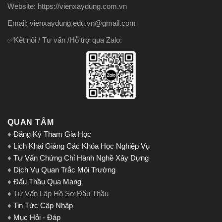
Website: https://vienxaydung.com.vn
Email: vienxaydung.edu.vn@gmail.com
✅Kết nối / Tư vấn /Hỗ trợ qua Zalo:
QUAN TÂM
♦
Đăng Ký Tham Gia Học
♦
Lịch Khai Giảng Các Khóa Học Nghiệp Vụ
♦
Tư Vấn Chứng Chỉ Hành Nghề Xây Dựng
♦
Dịch Vụ Quan Trắc Môi Trường
♦
Đấu Thầu Qua Mạng
♦ Tư Vấn Lập Hồ Sơ Đấu Thầu
♦
Tin Tức Cập Nhập
♦
Mục Hỏi - Đáp