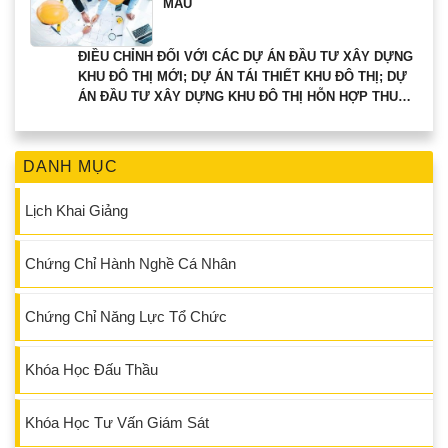
MẪU
ĐIỀU CHỈNH ĐỐI VỚI CÁC DỰ ÁN ĐẦU TƯ XÂY DỰNG
KHU ĐÔ THỊ MỚI; DỰ ÁN TÁI THIẾT KHU ĐÔ THỊ; DỰ
ÁN ĐẦU TƯ XÂY DỰNG KHU ĐÔ THỊ HỖN HỢP THUỘC
THẨM QUYỀN CHẤP THUẬN CỦA THỦ TƯỚNG CHÍNH
PHỦ.
DANH MỤC
Lịch Khai Giảng
Chứng Chỉ Hành Nghề Cá Nhân
Chứng Chỉ Năng Lực Tổ Chức
Khóa Học Đấu Thầu
Khóa Học Tư Vấn Giám Sát