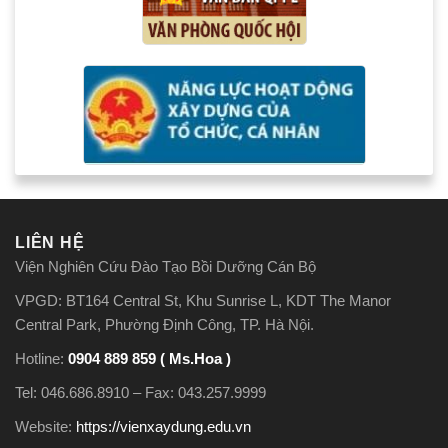
LIÊN HỆ
Viện Nghiên Cứu Đào Tạo Bồi Dưỡng Cán Bộ
VPGD: BT164 Central St, Khu Sunrise L, KDT The Manor
Central Park, Phường Định Công, TP. Hà Nội.
Hotline:
0904 889 859 ( Ms.Hoa )
Tel: 046.686.8910 – Fax: 043.257.9999
Website:
https://vienxaydung.edu.vn