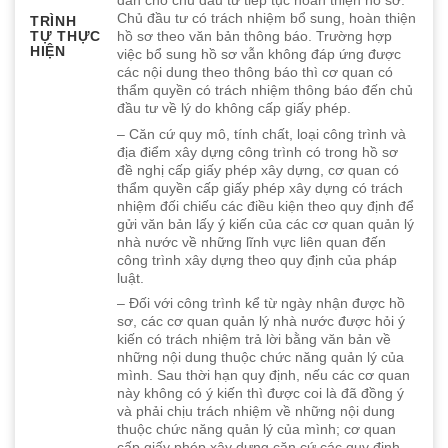
dẫn cho chủ đầu tư tiếp tục hoàn thiện hồ sơ.
Chủ đầu tư có trách nhiệm bổ sung, hoàn thiện
TRÌNH
TỰ THỰC
hồ sơ theo văn bản thông báo. Trường hợp
HIỆN
việc bổ sung hồ sơ vẫn không đáp ứng được
các nội dung theo thông báo thì cơ quan có
thẩm quyền có trách nhiệm thông báo đến chủ
đầu tư về lý do không cấp giấy phép.
– Căn cứ quy mô, tính chất, loại công trình và
địa điểm xây dựng công trình có trong hồ sơ
đề nghị cấp giấy phép xây dựng, cơ quan có
thẩm quyền cấp giấy phép xây dựng có trách
nhiệm đối chiếu các điều kiện theo quy định để
gửi văn bản lấy ý kiến của các cơ quan quản lý
nhà nước về những lĩnh vực liên quan đến
công trình xây dựng theo quy định của pháp
luật.
– Đối với công trình kể từ ngày nhận được hồ
sơ, các cơ quan quản lý nhà nước được hỏi ý
kiến có trách nhiệm trả lời bằng văn bản về
những nội dung thuộc chức năng quản lý của
mình. Sau thời hạn quy định, nếu các cơ quan
này không có ý kiến thì được coi là đã đồng ý
và phải chịu trách nhiệm về những nội dung
thuộc chức năng quản lý của mình; cơ quan
cấp giấy phép xây dựng căn cứ các quy định