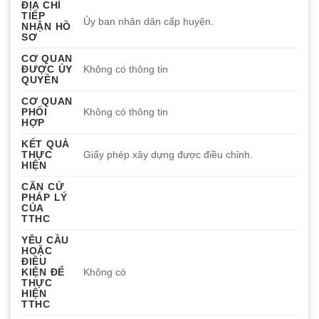
ĐỊA CHỈ
TIẾP
Ủy ban nhân dân cấp huyện.
NHẬN HỒ
SƠ
CƠ QUAN
ĐƯỢC ỦY
Không có thông tin
QUYỀN
CƠ QUAN
PHỐI
Không có thông tin
HỢP
KẾT QUẢ
THỰC
Giấy phép xây dựng được điều chỉnh.
HIỆN
CĂN CỨ
PHÁP LÝ
CỦA
TTHC
YÊU CẦU
HOẶC
ĐIỀU
KIỆN ĐỂ
Không có
THỰC
HIỆN
TTHC