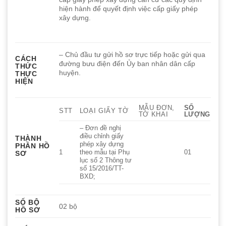
hiện hành để quyết định việc cấp giấy phép
xây dựng.
– Chủ đầu tư gửi hồ sơ trực tiếp hoặc gửi qua
CÁCH
đường bưu điện đến Ủy ban nhân dân cấp
THỨC
huyện.
THỰC
HIỆN
MẪU ĐƠN,
SỐ
STT
LOẠI GIẤY TỜ
TỜ KHAI
LƯỢNG
– Đơn đề nghị
điều chỉnh giấy
THÀNH
phép xây dựng
PHẦN HỒ
1
theo mẫu tại Phụ
01
SƠ
lục số 2 Thông tư
số 15/2016/TT-
BXD;
SỐ BỘ
02 bộ
HỒ SƠ