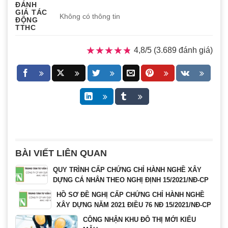
ĐÁNH
GIÁ TÁC
Không có thông tin
ĐỘNG
TTHC
★★★★★
★★★★★
4,8/5 (3.689 đánh giá)
BÀI VIẾT LIÊN QUAN
QUY TRÌNH CẤP CHỨNG CHỈ HÀNH NGHỀ XÂY
DỰNG CÁ NHÂN THEO NGHỊ ĐỊNH 15/2021/NĐ-CP
HỒ SƠ ĐỀ NGHỊ CẤP CHỨNG CHỈ HÀNH NGHỀ
XÂY DỰNG NĂM 2021 ĐIỀU 76 NĐ 15/2021/NĐ-CP
CÔNG NHẬN KHU ĐÔ THỊ MỚI KIỂU