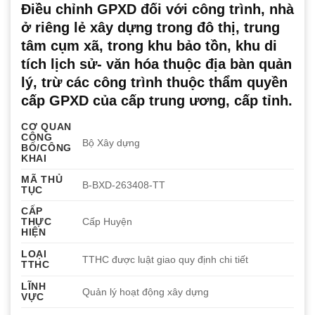
Điều chỉnh GPXD đối với công trình, nhà
ở riêng lẻ xây dựng trong đô thị, trung
tâm cụm xã, trong khu bảo tồn, khu di
tích lịch sử- văn hóa thuộc địa bàn quản
lý, trừ các công trình thuộc thẩm quyền
cấp GPXD của cấp trung ương, cấp tỉnh.
CƠ QUAN
CÔNG
Bộ Xây dựng
BỐ/CÔNG
KHAI
MÃ THỦ
B-BXD-263408-TT
TỤC
CẤP
THỰC
Cấp Huyện
HIỆN
LOẠI
TTHC được luật giao quy định chi tiết
TTHC
LĨNH
Quản lý hoạt động xây dựng
VỰC