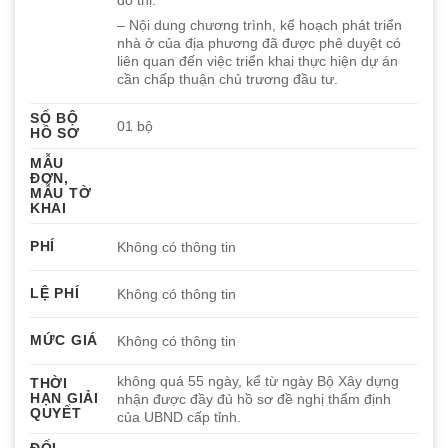
đô thị.
– Nội dung chương trình, kế hoạch phát triển
nhà ở của địa phương đã được phê duyệt có
liên quan đến việc triển khai thực hiện dự án
cần chấp thuận chủ trương đầu tư.
SỐ BỘ
01 bộ
HỒ SƠ
MẪU
ĐƠN,
MẪU TỜ
KHAI
PHÍ
Không có thông tin
LỆ PHÍ
Không có thông tin
MỨC GIÁ
Không có thông tin
không quá 55 ngày, kể từ ngày Bộ Xây dựng
THỜI
HẠN GIẢI
nhận được đầy đủ hồ sơ đề nghị thẩm định
QUYẾT
của UBND cấp tỉnh.
ĐỐI