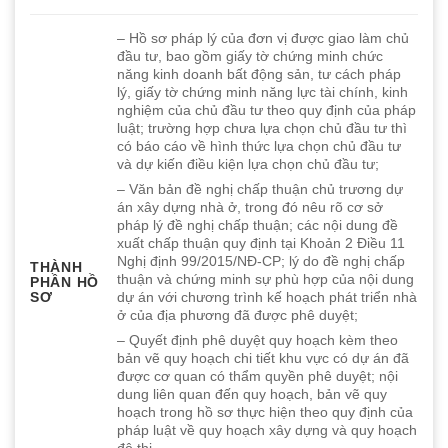
– Hồ sơ pháp lý của đơn vị được giao làm chủ
đầu tư, bao gồm giấy tờ chứng minh chức
năng kinh doanh bất động sản, tư cách pháp
lý, giấy tờ chứng minh năng lực tài chính, kinh
nghiệm của chủ đầu tư theo quy định của pháp
luật; trường hợp chưa lựa chọn chủ đầu tư thì
có báo cáo về hình thức lựa chọn chủ đầu tư
và dự kiến điều kiện lựa chọn chủ đầu tư;
– Văn bản đề nghị chấp thuận chủ trương dự
án xây dựng nhà ở, trong đó nêu rõ cơ sở
pháp lý đề nghị chấp thuận; các nội dung đề
xuất chấp thuận quy định tại Khoản 2 Điều 11
Nghị định 99/2015/NĐ-CP; lý do đề nghị chấp
THÀNH
thuận và chứng minh sự phù hợp của nội dung
PHẦN HỒ
SƠ
dự án với chương trình kế hoạch phát triển nhà
ở của địa phương đã được phê duyệt;
– Quyết định phê duyệt quy hoạch kèm theo
bản vẽ quy hoạch chi tiết khu vực có dự án đã
được cơ quan có thẩm quyền phê duyệt; nội
dung liên quan đến quy hoạch, bản vẽ quy
hoạch trong hồ sơ thực hiện theo quy định của
pháp luật về quy hoạch xây dựng và quy hoạch