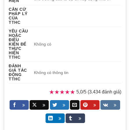
HIỆN
CĂN CỨ
PHÁP LÝ
CỦA
TTHC
YÊU CẦU
HOẶC
ĐIỀU
KIỆN ĐỂ
Không có
THỰC
HIỆN
TTHC
ĐÁNH
GIÁ TÁC
Không có thông tin
ĐỘNG
TTHC
★★★★★
★★★★★
5,0/5 (3.434 đánh giá)