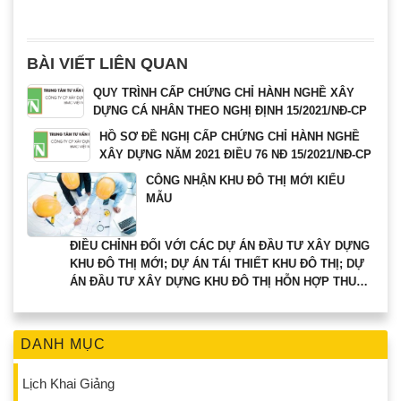
BÀI VIẾT LIÊN QUAN
QUY TRÌNH CẤP CHỨNG CHỈ HÀNH NGHỀ XÂY
DỰNG CÁ NHÂN THEO NGHỊ ĐỊNH 15/2021/NĐ-CP
HỒ SƠ ĐỀ NGHỊ CẤP CHỨNG CHỈ HÀNH NGHỀ
XÂY DỰNG NĂM 2021 ĐIỀU 76 NĐ 15/2021/NĐ-CP
CÔNG NHẬN KHU ĐÔ THỊ MỚI KIỂU
MẪU
ĐIỀU CHỈNH ĐỐI VỚI CÁC DỰ ÁN ĐẦU TƯ XÂY DỰNG
KHU ĐÔ THỊ MỚI; DỰ ÁN TÁI THIẾT KHU ĐÔ THỊ; DỰ
ÁN ĐẦU TƯ XÂY DỰNG KHU ĐÔ THỊ HỖN HỢP THUỘC
THẨM QUYỀN CHẤP THUẬN CỦA THỦ TƯỚNG CHÍNH
PHỦ.
DANH MỤC
Lịch Khai Giảng