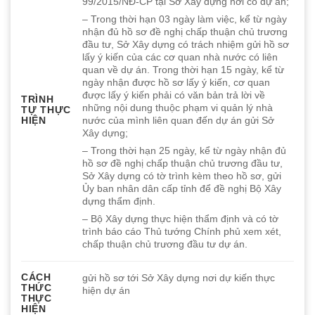
99/2015/NĐ-CP tại Sở Xây dựng nơi có dự án;
– Trong thời hạn 03 ngày làm việc, kể từ ngày
nhận đủ hồ sơ đề nghị chấp thuận chủ trương
đầu tư, Sở Xây dựng có trách nhiệm gửi hồ sơ
lấy ý kiến của các cơ quan nhà nước có liên
quan về dự án. Trong thời hạn 15 ngày, kể từ
ngày nhận được hồ sơ lấy ý kiến, cơ quan
được lấy ý kiến phải có văn bản trả lời về
TRÌNH
những nội dung thuộc phạm vi quản lý nhà
TỰ THỰC
HIỆN
nước của mình liên quan đến dự án gửi Sở
Xây dựng;
– Trong thời hạn 25 ngày, kể từ ngày nhận đủ
hồ sơ đề nghị chấp thuận chủ trương đầu tư,
Sở Xây dựng có tờ trình kèm theo hồ sơ, gửi
Ủy ban nhân dân cấp tỉnh để đề nghị Bộ Xây
dựng thẩm định.
– Bộ Xây dựng thực hiện thẩm định và có tờ
trình báo cáo Thủ tướng Chính phủ xem xét,
chấp thuận chủ trương đầu tư dự án.
CÁCH
gửi hồ sơ tới Sở Xây dựng nơi dự kiến thực
THỨC
hiện dự án
THỰC
HIỆN