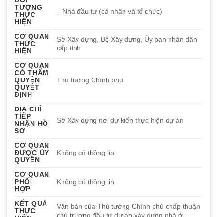
TƯỢNG
– Nhà đầu tư (cá nhân và tổ chức)
THỰC
HIỆN
CƠ QUAN
Sở Xây dựng, Bộ Xây dựng, Ủy ban nhân dân
THỰC
cấp tỉnh
HIỆN
CƠ QUAN
CÓ THẨM
QUYỀN
Thủ tướng Chính phủ
QUYẾT
ĐỊNH
ĐỊA CHỈ
TIẾP
Sở Xây dựng nơi dự kiến thực hiện dự án
NHẬN HỒ
SƠ
CƠ QUAN
ĐƯỢC ỦY
Không có thông tin
QUYỀN
CƠ QUAN
PHỐI
Không có thông tin
HỢP
KẾT QUẢ
Văn bản của Thủ tướng Chính phủ chấp thuận
THỰC
chủ trương đầu tư dự án xây dựng nhà ở.