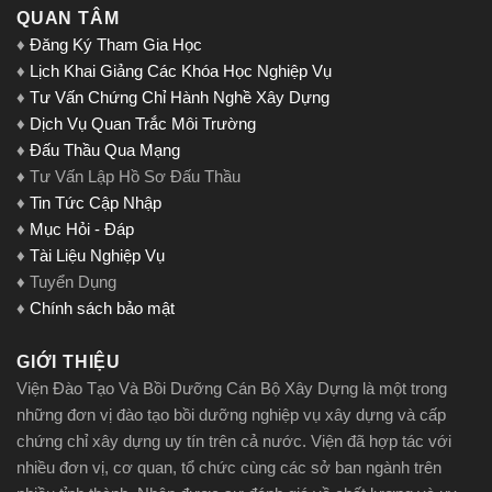
QUAN TÂM
♦
Đăng Ký Tham Gia Học
♦
Lịch Khai Giảng Các Khóa Học Nghiệp Vụ
♦
Tư Vấn Chứng Chỉ Hành Nghề Xây Dựng
♦
Dịch Vụ Quan Trắc Môi Trường
♦
Đấu Thầu Qua Mạng
♦ Tư Vấn Lập Hồ Sơ Đấu Thầu
♦
Tin Tức Cập Nhập
♦
Mục Hỏi - Đáp
♦
Tài Liệu Nghiệp Vụ
♦ Tuyển Dụng
♦
Chính sách bảo mật
GIỚI THIỆU
Viện Đào Tạo Và Bồi Dưỡng Cán Bộ Xây Dựng là một trong
những đơn vị đào tạo bồi dưỡng nghiệp vụ xây dựng và cấp
chứng chỉ xây dựng uy tín trên cả nước. Viện đã hợp tác với
nhiều đơn vị, cơ quan, tổ chức cùng các sở ban ngành trên