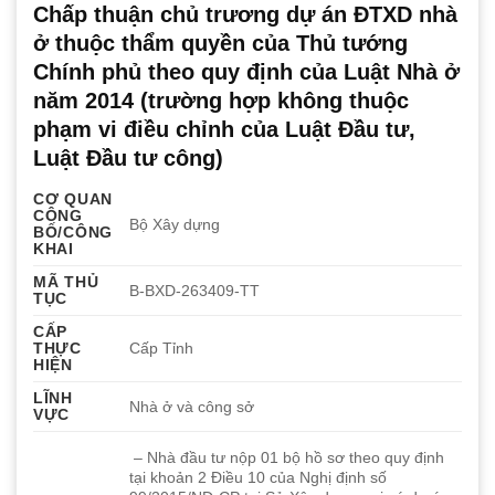
Chấp thuận chủ trương dự án ĐTXD nhà
ở thuộc thẩm quyền của Thủ tướng
Chính phủ theo quy định của Luật Nhà ở
năm 2014 (trường hợp không thuộc
phạm vi điều chỉnh của Luật Đầu tư,
Luật Đầu tư công)
CƠ QUAN
CÔNG
Bộ Xây dựng
BỐ/CÔNG
KHAI
MÃ THỦ
B-BXD-263409-TT
TỤC
CẤP
THỰC
Cấp Tỉnh
HIỆN
LĨNH
Nhà ở và công sở
VỰC
– Nhà đầu tư nộp 01 bộ hồ sơ theo quy định
tại khoản 2 Điều 10 của Nghị định số