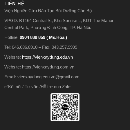
LIÊN HỆ
Viện Nghiên Cứu Đào Tạo Bồi Dưỡng Cán Bộ
VPGD: BT164 Central St, Khu Sunrise L, KDT The Manor
Central Park, Phường Định Công, TP. Hà Nội.
Hotline:
0904 889 859 ( Ms.Hoa )
Tel: 046.686.8910 – Fax: 043.257.9999
Website:
https://vienxaydung.edu.vn
Website: https://vienxaydung.com.vn
Email: vienxaydung.edu.vn@gmail.com
✅Kết nối / Tư vấn /Hỗ trợ qua Zalo: