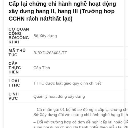
Cấp lại chứng chỉ hành nghề hoạt động
xây dựng hạng II, hạng III (Trường hợp
CCHN rách nát/thất lạc)
CƠ QUAN
CÔNG
Bộ Xây dựng
BỐ/CÔNG
KHAI
MÃ THỦ
B-BXD-263403-TT
TỤC
CẤP
THỰC
Cấp Tỉnh
HIỆN
LOẠI
TTHC được luật giao quy định chi tiết
TTHC
LĨNH
Quản lý hoạt động xây dựng
VỰC
– Cá nhân gửi 01 bộ hồ sơ đề nghị cấp lại chứng ch
Sở Xây dựng đối với chứng chỉ hành nghề hạng II, h
–
Đối với trường hợp
có đơn đề nghị cấp lại hoặc Đi
sung nội dung chứng chỉ hành nghề theo mẫu tại Ph