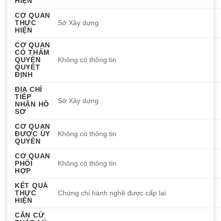
HIỆN
CƠ QUAN
THỰC
Sở Xây dựng
HIỆN
CƠ QUAN
CÓ THẨM
QUYỀN
Không có thông tin
QUYẾT
ĐỊNH
ĐỊA CHỈ
TIẾP
Sở Xây dựng
NHẬN HỒ
SƠ
CƠ QUAN
ĐƯỢC ỦY
Không có thông tin
QUYỀN
CƠ QUAN
PHỐI
Không có thông tin
HỢP
KẾT QUẢ
THỰC
Chứng chỉ hành nghề được cấp lại.
HIỆN
CĂN CỨ