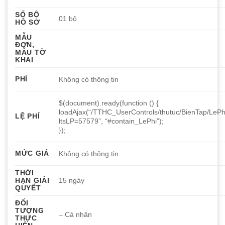
SỐ BỘ
01 bộ
HỒ SƠ
MẪU
ĐƠN,
MẪU TỜ
KHAI
PHÍ
Không có thông tin
$(document).ready(function () {
loadAjax(“/TTHC_UserControls/thutuc/BienTap/LePh
LỆ PHÍ
ltsLP=57579”, “#contain_LePhi”);
});
MỨC GIÁ
Không có thông tin
THỜI
HẠN GIẢI
15 ngày
QUYẾT
ĐỐI
TƯỢNG
– Cá nhân
THỰC