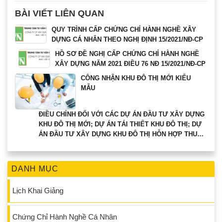
BÀI VIẾT LIÊN QUAN
QUY TRÌNH CẤP CHỨNG CHỈ HÀNH NGHỀ XÂY
DỰNG CÁ NHÂN THEO NGHỊ ĐỊNH 15/2021/NĐ-CP
HỒ SƠ ĐỀ NGHỊ CẤP CHỨNG CHỈ HÀNH NGHỀ
XÂY DỰNG NĂM 2021 ĐIỀU 76 NĐ 15/2021/NĐ-CP
CÔNG NHẬN KHU ĐÔ THỊ MỚI KIỂU
MẪU
ĐIỀU CHỈNH ĐỐI VỚI CÁC DỰ ÁN ĐẦU TƯ XÂY DỰNG
KHU ĐÔ THỊ MỚI; DỰ ÁN TÁI THIẾT KHU ĐÔ THỊ; DỰ
ÁN ĐẦU TƯ XÂY DỰNG KHU ĐÔ THỊ HỖN HỢP THUỘC
THẨM QUYỀN CHẤP THUẬN CỦA THỦ TƯỚNG CHÍNH
PHỦ.
DANH MỤC
Lịch Khai Giảng
Chứng Chỉ Hành Nghề Cá Nhân