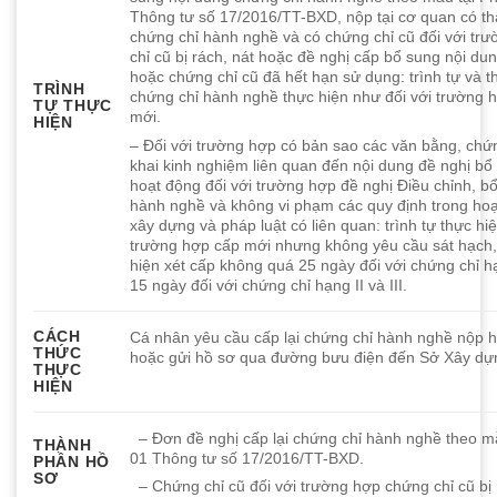
Thông tư số 17/2016/TT-BXD, nộp tại cơ quan có th
chứng chỉ hành nghề và
có chứng chỉ cũ đối với tr
chỉ cũ bị rách, nát hoặc đề nghị cấp bổ sung nội d
hoặc chứng chỉ cũ đã hết hạn sử dụng
: trình tự và 
TRÌNH
chứng chỉ hành nghề thực hiện như đối với trường 
TỰ THỰC
mới.
HIỆN
–
Đối với trường hợp
có bản sao các văn bằng, chứ
khai kinh nghiệm liên quan đến nội dung đề nghị bổ
hoạt động đối với trường hợp đề nghị Điều chỉnh, b
hành nghề và
không vi phạm các quy định trong ho
xây dựng và pháp luật có liên quan
: trình tự thực hi
trường hợp cấp mới nhưng không yêu cầu sát hạch, 
hiện xét cấp không quá 25 ngày đối với chứng chỉ h
15 ngày đối với chứng chỉ hạng II và III.
CÁCH
Cá nhân yêu cầu cấp lại chứng chỉ hành nghề nộp hồ
THỨC
hoặc gửi hồ sơ qua đường bưu điện đến Sở Xây dự
THỰC
HIỆN
– Đơn đề nghị cấp lại chứng chỉ hành nghề theo mẫ
THÀNH
01 Thông tư số 17/2016/TT-BXD.
PHẦN HỒ
SƠ
– Chứng chỉ cũ đối với trường hợp chứng chỉ cũ bị 