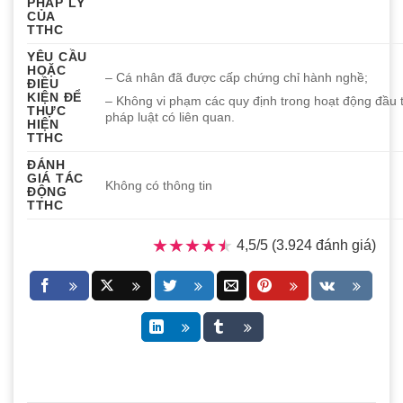
PHÁP LÝ
CỦA
TTHC
YÊU CẦU
HOẶC
– Cá nhân đã được cấp chứng chỉ hành nghề;
ĐIỀU
KIỆN ĐỂ
–
Không vi phạm các quy định trong hoạt động đầu 
THỰC
pháp luật có liên quan.
HIỆN
TTHC
ĐÁNH
GIÁ TÁC
Không có thông tin
ĐỘNG
TTHC
★★★★★
★★★★★
4,5/5 (3.924 đánh giá)