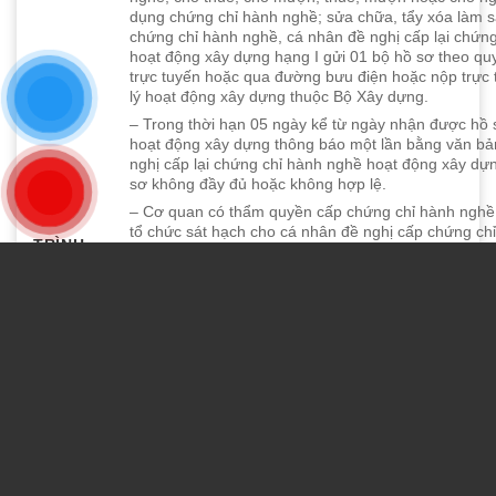
dụng chứng chỉ hành nghề; sửa chữa, tẩy xóa làm sa
chứng chỉ hành nghề, cá nhân đề nghị cấp lại chứn
hoạt động xây dựng hạng I gửi 01 bộ hồ sơ theo q
trực tuyến hoặc qua đường bưu điện hoặc nộp trực 
lý hoạt động xây dựng thuộc Bộ Xây dựng.
– Trong thời hạn 05 ngày kể từ ngày nhận được hồ 
hoạt động xây dựng thông báo một lần bằng văn bản
nghị cấp lại chứng chỉ hành nghề hoạt động xây dự
sơ không đầy đủ hoặc không hợp lệ.
– Cơ quan có thẩm quyền cấp chứng chỉ hành nghề
tổ chức sát hạch cho cá nhân đề nghị cấp chứng ch
TRÌNH
Trường hợp cá nhân có nhu cầu đăng ký sát hạch tr
TỰ THỰC
sơ đề nghị cấp chứng chỉ hành nghề thì gửi tờ khai
HIỆN
theo mẫu tại Phụ lục II Nghị định này đến cơ quan 
cấp chứng chỉ hành nghề. Việc sát hạch được tiến 
tháng hoặc đột xuất do thủ trưởng cơ quan cấp chứ
quyết định.
– Nội dung sát hạch bao gồm phần câu hỏi về kinh
nghiệp và phần câu hỏi về kiến thức pháp luật. Tr
có chứng chỉ hành nghề cấp theo quy định của Luậ
2003 còn thời hạn sử dụng thì khi tham dự sát hạch
dung về kiến thức chuyên môn đối với lĩnh vực hành
chứng chỉ. Kết quả sát hạch được bảo lưu trong thờ