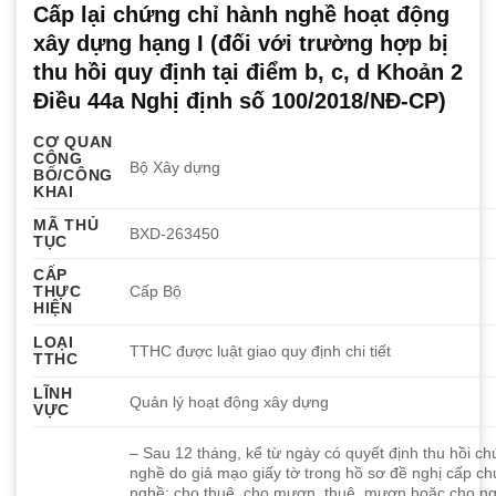
Cấp lại chứng chỉ hành nghề hoạt động
xây dựng hạng I (đối với trường hợp bị
thu hồi quy định tại điểm b, c, d Khoản 2
Điều 44a Nghị định số 100/2018/NĐ-CP)
CƠ QUAN
CÔNG
Bộ Xây dựng
BỐ/CÔNG
KHAI
MÃ THỦ
BXD-263450
TỤC
CẤP
THỰC
Cấp Bộ
HIỆN
LOẠI
TTHC được luật giao quy định chi tiết
TTHC
LĨNH
Quản lý hoạt động xây dựng
VỰC
– Sau 12 tháng, kể từ ngày có quyết định thu hồi c
nghề do giả mạo giấy tờ trong hồ sơ đề nghị cấp c
nghề; cho thuê, cho mượn, thuê, mượn hoặc cho n