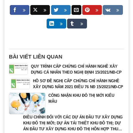
BÀI VIẾT LIÊN QUAN
QUY TRÌNH CẤP CHỨNG CHỈ HÀNH NGHỀ XÂY
DỰNG CÁ NHÂN THEO NGHỊ ĐỊNH 15/2021/NĐ-CP
HỒ SƠ ĐỀ NGHỊ CẤP CHỨNG CHỈ HÀNH NGHỀ
XÂY DỰNG NĂM 2021 ĐIỀU 76 NĐ 15/2021/NĐ-CP
CÔNG NHẬN KHU ĐÔ THỊ MỚI KIỂU
MẪU
ĐIỀU CHỈNH ĐỐI VỚI CÁC DỰ ÁN ĐẦU TƯ XÂY DỰNG
KHU ĐÔ THỊ MỚI; DỰ ÁN TÁI THIẾT KHU ĐÔ THỊ; DỰ
ÁN ĐẦU TƯ XÂY DỰNG KHU ĐÔ THỊ HỖN HỢP THUỘC