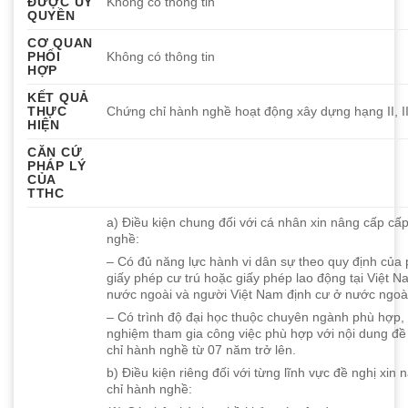
ĐƯỢC ỦY
Không có thông tin
QUYỀN
CƠ QUAN
PHỐI
Không có thông tin
HỢP
KẾT QUẢ
THỰC
Chứng chỉ hành nghề hoạt động xây dựng hạng II, II
HIỆN
CĂN CỨ
PHÁP LÝ
CỦA
TTHC
a) Điều kiện chung đối với cá nhân xin nâng cấp cấ
nghề:
– Có đủ năng lực hành vi dân sự theo quy định của 
giấy phép cư trú hoặc giấy phép lao động tại Việt N
nước ngoài và người Việt Nam định cư ở nước ngoà
– Có trình độ đại học thuộc chuyên ngành phù hợp, 
nghiệm tham gia công việc phù hợp với nội dung đề
chỉ hành nghề từ 07 năm trở lên.
b) Điều kiện riêng đối với từng lĩnh vực đề nghị xin
chỉ hành nghề: