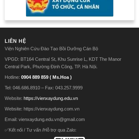
LIÊN HỆ
Viện Nghiên Cứu Đào Tạo Bồi Dưỡng Cán Bộ
VPGD: BT164 Central St, Khu Sunrise L, KDT The Manor
Central Park, Phường Định Công, TP. Hà Nội.
Hotline:
0904 889 859 ( Ms.Hoa )
Tel: 046.686.8910 – Fax: 043.257.9999
Website:
https://vienxaydung.edu.vn
Website: https://vienxaydung.com.vn
Email: vienxaydung.edu.vn@gmail.com
✅Kết nối / Tư vấn /Hỗ trợ qua Zalo: