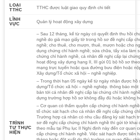
LOẠI
TTHC được luật giao quy định chi tiết
TTHC
LĨNH
Quản lý hoạt động xây dựng
VỰC
– Sau 12 tháng, kể từ ngày có quyết định thu hồi c
nghề do giả mạo giấy tờ trong hồ sơ đề nghị cấp c
nghề; cho thuê, cho mượn, thuê, mượn hoặc cho n
dụng chứng chỉ hành nghề; sửa chữa, tẩy xóa làm sa
chứng chỉ hành nghề, cá nhân đề nghị cấp lại chứn
hoạt động xây dựng hạng II, III gửi 01 bộ hồ sơ the
mạng trực tuyến hoặc qua đường bưu điện hoặc nộp 
Xây dựng/Tổ chức xã hội – nghề nghiệp.
– Trong thời hạn 05 ngày kể từ ngày nhận được hồ 
dựng/Tổ chức xã hội – nghề nghiệp. thông báo một
bản tới cá nhân đề nghị cấp lại chứng chỉ hành ngh
dựng trường hợp hồ sơ không đầy đủ hoặc không hợ
– Cơ quan có thẩm quyền cấp chứng chỉ hành nghề
tổ chức sát hạch cho cá nhân đề nghị cấp chứng ch
Trường hợp cá nhân có nhu cầu đăng ký sát hạch tr
sơ đề nghị cấp chứng chỉ hành nghề thì gửi tờ khai
TRÌNH
TỰ THỰC
theo mẫu tại Phụ lục II Nghị định này đến cơ quan 
HIỆN
cấp chứng chỉ hành nghề. Việc sát hạch được tiến 
tháng hoặc đột xuất do thủ trưởng cơ quan điều chỉ