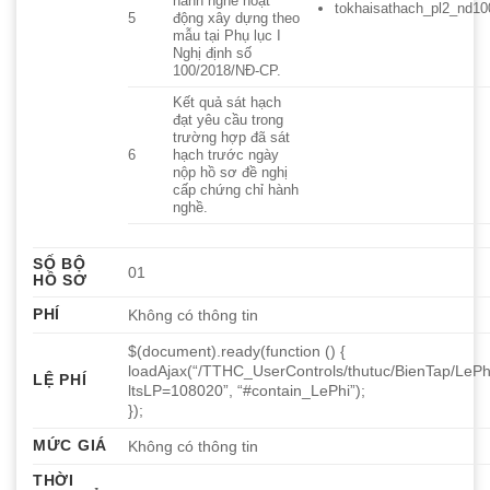
hành nghề hoạt
tokhaisathach_pl2_nd10
5
động xây dựng theo
mẫu tại Phụ lục I
Nghị định số
100/2018/NĐ-CP.
Kết quả sát hạch
đạt yêu cầu trong
trường hợp đã sát
6
hạch trước ngày
nộp hồ sơ đề nghị
cấp chứng chỉ hành
nghề.
SỐ BỘ
01
HỒ SƠ
PHÍ
Không có thông tin
$(document).ready(function () {
loadAjax(“/TTHC_UserControls/thutuc/BienTap/LePh
LỆ PHÍ
ltsLP=108020”, “#contain_LePhi”);
});
MỨC GIÁ
Không có thông tin
THỜI