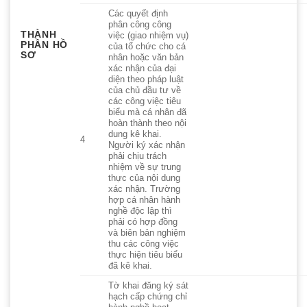
Các quyết định
phân công công
THÀNH
việc (giao nhiệm vụ)
PHẦN HỒ
của tổ chức cho cá
SƠ
nhân hoặc văn bản
xác nhận của đại
diện theo pháp luật
của chủ đầu tư về
các công việc tiêu
biểu mà cá nhân đã
hoàn thành theo nội
dung kê khai.
4
Người ký xác nhận
phải chịu trách
nhiệm về sự trung
thực của nội dung
xác nhận. Trường
hợp cá nhân hành
nghề độc lập thì
phải có hợp đồng
và biên bản nghiệm
thu các công việc
thực hiện tiêu biểu
đã kê khai.
Tờ khai đăng ký sát
hạch cấp chứng chỉ