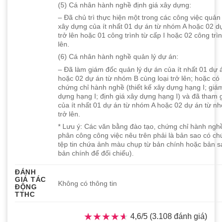
(5) Cá nhân hành nghề định giá xây dựng:
– Đã chủ trì thực hiện một trong các công việc quản 
xây dựng của ít nhất 01 dự án từ nhóm A hoặc 02 d
trở lên hoặc 01 công trình từ cấp I hoặc 02 công trìn
lên.
(6) Cá nhân hành nghề quản lý dự án:
– Đã làm giám đốc quản lý dự án của ít nhất 01 dự 
hoặc 02 dự án từ nhóm B cùng loại trở lên; hoặc có 
chứng chỉ hành nghề (thiết kế xây dựng hạng I; giám
dựng hạng I; định giá xây dựng hạng I) và đã tham 
của ít nhất 01 dự án từ nhóm A hoặc 02 dự án từ nh
trở lên.
* Lưu ý: Các văn bằng đào tạo, chứng chỉ hành nghề
phân công công việc nêu trên phải là bản sao có c
tệp tin chứa ảnh màu chụp từ bản chính hoặc bản sa
bản chính để đối chiếu).
ĐÁNH
GIÁ TÁC
Không có thông tin
ĐỘNG
TTHC
★★★★★
★★★★★
4,6/5 (3.108 đánh giá)