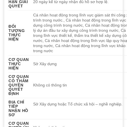
HẠN GIẢI
20 ngày kể từ ngày nhận đủ hồ sơ hợp lệ.
QUYẾT
Cá nhân hoạt động trong lĩnh vực giám sát thi công
trình trong nước., Cá nhân hoạt động trong lĩnh vực
dựng công trình trong nước, Cá nhân hoạt động tro
ĐỐI
lý dự án đầu tư xây dựng công trình trong nước, C
TƯỢNG
THỰC
trong lĩnh vực thiết kế, thẩm tra thiết kế xây dựng cô
HIỆN
nước, Cá nhân hoạt động trong lĩnh vực lập quy ho
trong nước, Cá nhân hoạt động trong lĩnh vực khảo
trong nước
CƠ QUAN
THỰC
Sở Xây dựng
HIỆN
CƠ QUAN
CÓ THẨM
QUYỀN
Không có thông tin
QUYẾT
ĐỊNH
ĐỊA CHỈ
Sở Xây dựng hoặc Tổ chức xã hội – nghề nghiệp.
TIẾP
NHẬN HỒ
SƠ
CƠ QUAN