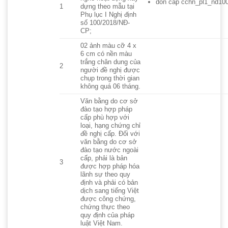
don cap cchn_pl1_nd10
1
dựng theo mẫu tại
Phụ lục I Nghị định
số 100/2018/NĐ-
CP;
02 ảnh màu cỡ 4 x
6 cm có nền màu
trắng chân dung của
2
người đề nghị được
chụp trong thời gian
không quá 06 tháng.
Văn bằng do cơ sở
đào tạo hợp pháp
cấp phù hợp với
loại, hạng chứng chỉ
đề nghị cấp. Đối với
văn bằng do cơ sở
đào tạo nước ngoài
cấp, phải là bản
3
được hợp pháp hóa
lãnh sự theo quy
định và phải có bản
dịch sang tiếng Việt
được công chứng,
chứng thực theo
quy định của pháp
luật Việt Nam.