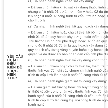
(1) Cá nhân hành nghề khảo sát xây dựng:
– Đã làm chủ nhiệm khảo sát xây dựng thuộc lĩnh v
chứng chỉ ít nhất 01 dự án từ nhóm A hoặc 02 dự án
lên hoặc ít nhất 02 công trình từ cấp I trở lên hoặc 
cấp II trở lên.
(2) Cá nhân hành nghề thiết kế quy hoạch xây dựng
– Đã làm chủ nhiệm hoặc chủ trì thiết kế bộ môn ch
nhất 01 đồ án quy hoạch xây dựng thuộc thẩm quy
Thủ tướng Chính phủ phê duyệt hoặc 02 đồ án quy
(trong đó ít nhất 01 đồ án là quy hoạch xây dựng vù
quy hoạch xây dựng vùng huyện hoặc quy hoạch ch
quyền và đã được Ủy ban nhân dân cấp tỉnh phê du
YÊU CẦU
HOẶC
(3) Cá nhân hành nghề thiết kế xây dựng công trình
ĐIỀU
– Đã làm chủ nhiệm hoặc chủ trì thiết kế, thẩm tra t
KIỆN ĐỂ
thuộc lĩnh vực đề nghị cấp chứng chỉ hành nghề của
THỰC
HIỆN
trình từ cấp I trở lên hoặc ít nhất 02 công trình từ cấp
TTHC
(4) Cá nhân hành nghề giám sát thi công xây dựng:
– Đã làm giám sát trưởng hoặc chỉ huy trưởng công
trì thiết kế xây dựng phần việc thuộc lĩnh vực đề ng
hành nghề của ít nhất 01 công trình từ cấp I trở lê
trình từ cấp II trở lên cùng loại với công trình đề ng
hành nghề.