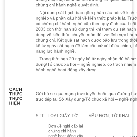
chứng chỉ hành nghề quyết định.
– Nội dung sát hạch bao gồm phần câu hỏi về kinh
nghiệp và phần câu hỏi về kiến thức pháp luật. Tr
có chứng chỉ hành nghề cấp theo quy định của Luậ
2003 còn thời hạn sử dụng thì khi tham dự sát hạch
dung về kiến thức chuyên môn đối với lĩnh vực hành
chứng chỉ. Kết quả sát hạch được bảo lưu trong thờ
kể từ ngày sát hạch để làm căn cứ xét điều chỉnh, 
năng lực hành nghề.
– Trong thời hạn 20 ngày kể từ ngày nhận đủ hồ sơ
dựng/Tổ chức xã hội – nghề nghiệp. có trách nhiệm 
hành nghề hoạt động xây dựng.
CÁCH
Gửi hồ sơ qua mạng trực tuyến hoặc qua đường bư
THỨC
THỰC
trực tiếp tại Sở Xây dựng/Tổ chức xã hội – nghề ngh
HIỆN
STT
LOẠI GIẤY TỜ
MẪU ĐƠN, TỜ KHAI
Đơn đề nghị cấp lại
chứng chỉ hành
nghề hoạt động xây