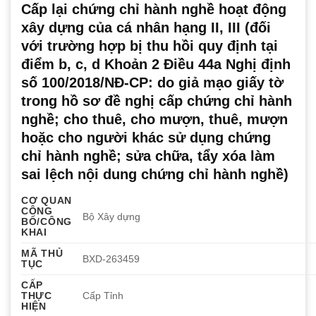
Cấp lại chứng chỉ hành nghề hoạt động
xây dựng của cá nhân hạng II, III (đối
với trường hợp bị thu hồi quy định tại
điểm b, c, d Khoản 2 Điều 44a Nghị định
số 100/2018/NĐ-CP: do giả mạo giấy tờ
trong hồ sơ đề nghị cấp chứng chỉ hành
nghề; cho thuê, cho mượn, thuê, mượn
hoặc cho người khác sử dụng chứng
chỉ hành nghề; sửa chữa, tẩy xóa làm
sai lệch nội dung chứng chỉ hành nghề)
CƠ QUAN
CÔNG
Bộ Xây dựng
BỐ/CÔNG
KHAI
MÃ THỦ
BXD-263459
TỤC
CẤP
THỰC
Cấp Tỉnh
HIỆN