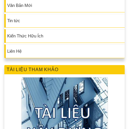
Văn Bản Mới
Tin tức
Kiến Thức Hữu Ích
Liên Hệ
TÀI LIỆU THAM KHẢO