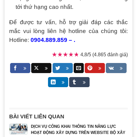
tới thứ hạng cao nhất.
Đ
ể được tư vấn, hỗ trợ giải đáp các thắc
mắc vui lòng liên hệ hotline của chúng tôi:
Hotline:
0904.889.859 – .
★★★★★
★★★★★
4,8/5 (4.865 đánh giá)
BÀI VIẾT LIÊN QUAN
DỊCH VỤ CÔNG KHAI THÔNG TIN NĂNG LỰC
HOẠT ĐỘNG XÂY DỰNG TRÊN WEBSITE BỘ XÂY