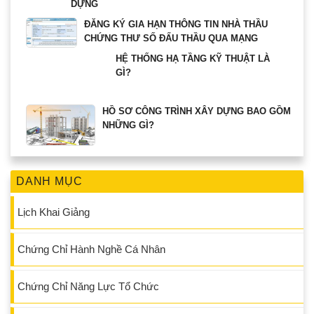
DỰNG
ĐĂNG KÝ GIA HẠN THÔNG TIN NHÀ THẦU
CHỨNG THƯ SỐ ĐẤU THẦU QUA MẠNG
HỆ THỐNG HẠ TẦNG KỸ THUẬT LÀ
GÌ?
HỒ SƠ CÔNG TRÌNH XÂY DỰNG BAO GỒM
NHỮNG GÌ?
DANH MỤC
Lịch Khai Giảng
Chứng Chỉ Hành Nghề Cá Nhân
Chứng Chỉ Năng Lực Tổ Chức