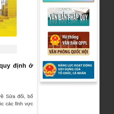
quy định ở
về Sửa đổi, bổ
ộc các lĩnh vực