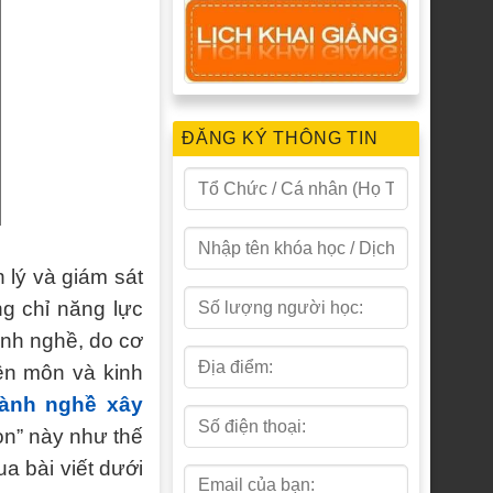
ĐĂNG KÝ THÔNG TIN
 lý và giám sát
g chỉ năng lực
ành nghề, do cơ
ên môn và kinh
ành nghề xây
on” này như thế
a bài viết dưới