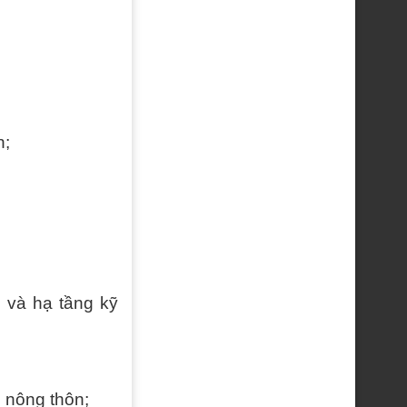
n;
 và hạ tầng kỹ
n nông thôn;