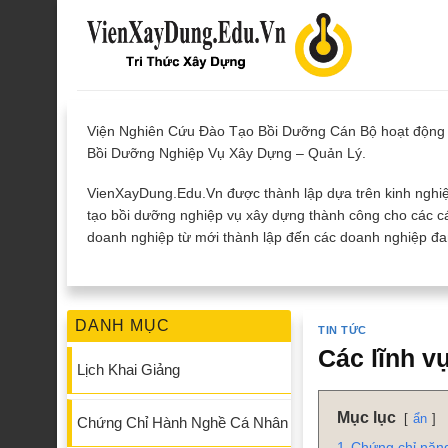
Skip
to
content
Viện Nghiên Cứu Đào Tạo Bồi Dưỡng Cán Bộ hoạt động 
Bồi Dưỡng Nghiệp Vụ Xây Dựng – Quản Lý.
VienXayDung.Edu.Vn được thành lập dựa trên kinh nghiệ
tạo bồi dưỡng nghiệp vụ xây dựng thành công cho các cá
doanh nghiệp từ mới thành lập đến các doanh nghiệp đan
DANH MỤC
TIN TỨC
Các lĩnh v
Lịch Khai Giảng
Mục lục
ẩn
Chứng Chỉ Hành Nghề Cá Nhân
1
Chứng chỉ năng