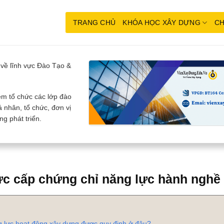
TRANG CHỦ
KHÓA HỌC XÂY DỰNG
CH
về lĩnh vực Đào Tạo &
m tổ chức các lớp đào
 nhân, tổ chức, đơn vị
g phát triển.
ực cấp chứng chỉ năng lực hành nghề
 lực hoạt động xây dựng được quy định ở đâu?