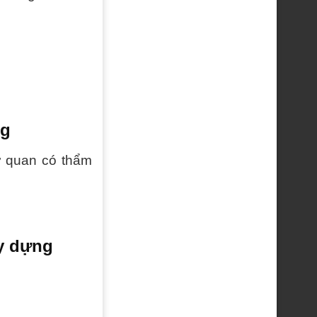
ng
ơ quan có thẩm
y dựng