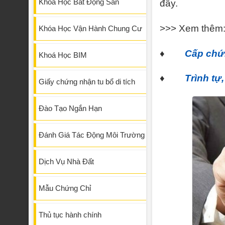
Khóa Học Bất Động Sản
đây.
>>> Xem thêm
Khóa Học Vận Hành Chung Cư
♦
Cấp chứn
Khoá Học BIM
♦
Trình tự
Giấy chứng nhận tu bổ di tích
Đào Tạo Ngắn Hạn
Đánh Giá Tác Động Môi Trường
Dịch Vụ Nhà Đất
Mẫu Chứng Chỉ
Thủ tục hành chính