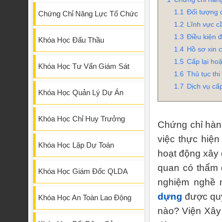
1.1
Đối tượng 
Chứng Chỉ Năng Lực Tổ Chức
1.2
Lĩnh vực c
1.3
Điều kiện 
Khóa Học Đấu Thầu
1.4
Hồ sơ xin 
1.5
Cấp lại ho
Khóa Học Tư Vấn Giám Sát
1.6
Thủ tục thi
1.7
Dịch vụ cấ
Khóa Học Quản Lý Dự Án
Khóa Học Chỉ Huy Trưởng
Chứng chỉ hành
việc thực hiệ
Khóa Học Lập Dự Toán
hoạt động xây 
quan có thẩm 
Khóa Học Giám Đốc QLDA
nghiệm nghề 
dựng
được quy 
Khóa Học An Toàn Lao Động
nào?
Viện Xây 