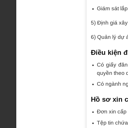
Giám sát lắp 
5) Định giá xâ
6) Quản lý dự 
Điều kiện 
Có giấy đăn
quyền theo q
Có ngành ng
Hồ sơ xin 
Đơn xin cấp
Tệp tin chứ