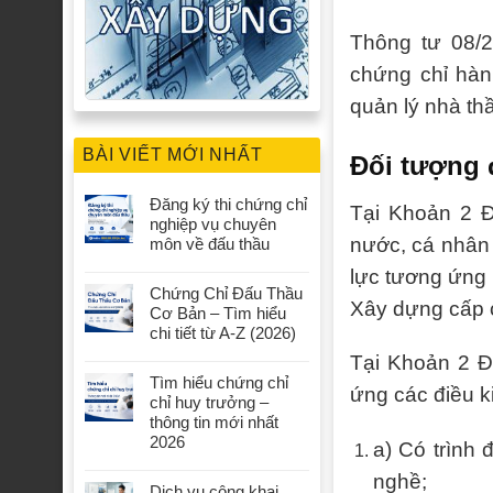
Thông tư 08/
chứng chỉ hà
quản lý nhà th
BÀI VIẾT MỚI NHẤT
Đối tượng 
Đăng ký thi chứng chỉ
Tại Khoản 2 Đ
nghiệp vụ chuyên
nước, cá nhân 
môn về đấu thầu
lực tương ứng
Chứng Chỉ Đấu Thầu
Xây dựng cấp 
Cơ Bản – Tìm hiểu
chi tiết từ A-Z (2026)
Tại Khoản 2 Đ
Tìm hiểu chứng chỉ
ứng các điều 
chỉ huy trưởng –
thông tin mới nhất
2026
a) Có trình
nghề;
Dịch vụ công khai