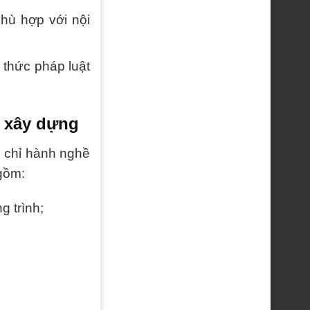
hù hợp với nội
 thức pháp luật
g xây dựng
 chỉ hành nghề
gồm:
g trình;