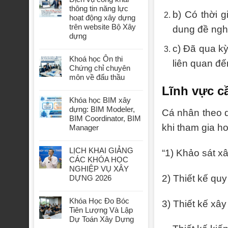
thông tin năng lực
b) Có thời 
hoạt động xây dựng
trên website Bộ Xây
dung đề ngh
dựng
c) Đã qua kỳ
Khoá học Ôn thi
liên quan đế
Chứng chỉ chuyên
môn về đấu thầu
Lĩnh vực c
Khóa học BIM xây
dựng: BIM Modeler,
Cá nhân theo 
BIM Coordinator, BIM
khi tham gia h
Manager
LỊCH KHAI GIẢNG
“1) Khảo sát x
CÁC KHÓA HỌC
NGHIỆP VỤ XÂY
2) Thiết kế qu
DỰNG 2026
Khóa Học Đo Bóc
3) Thiết kế xâ
Tiên Lượng Và Lập
Dự Toán Xây Dựng