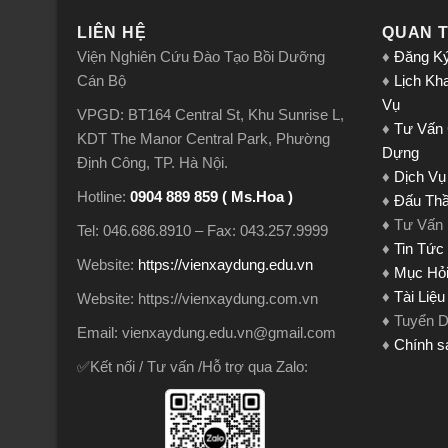
LIÊN HỆ
QUAN 
Viện Nghiên Cứu Đào Tạo Bồi Dưỡng
♦
Đăng K
Cán Bộ
♦
Lịch Kh
Vụ
VPGD: BT164 Central St, Khu Sunrise L,
♦
Tư Vấn
KDT The Manor Central Park, Phường
Dựng
Định Công, TP. Hà Nội.
♦
Dịch Vụ
Hotline:
0904 889 859 ( Ms.Hoa )
♦
Đấu Th
♦ Tư Vấn
Tel: 046.686.8910 – Fax: 043.257.9999
♦
Tin Tức
Website:
https://vienxaydung.edu.vn
♦
Mục Hỏi
♦
Tài Liệ
Website: https://vienxaydung.com.vn
♦ Tuyển 
Email: vienxaydung.edu.vn@gmail.com
♦
Chính s
✅Kết nối / Tư vấn /Hỗ trợ qua Zalo: