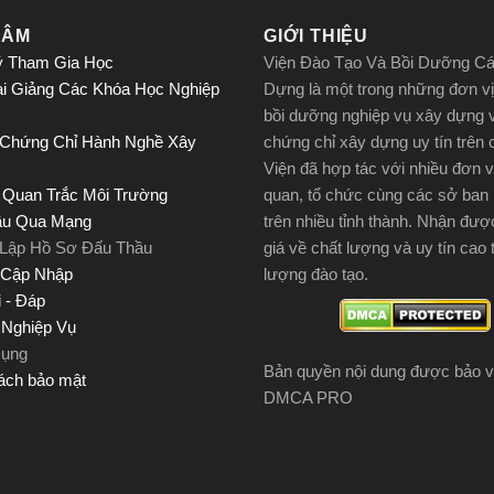
THỊ C
TÂM
GIỚI THIỆU
ý Tham Gia Học
Viện Đào Tạo Và Bồi Dưỡng C
ai Giảng Các Khóa Học Nghiệp
Dựng là một trong những đơn vị
bồi dưỡng nghiệp vụ xây dựng 
 Chứng Chỉ Hành Nghề Xây
chứng chỉ xây dựng uy tín trên
Viện đã hợp tác với nhiều đơn v
 Quan Trắc Môi Trường
quan, tổ chức cùng các sở ban
ầu Qua Mạng
trên nhiều tỉnh thành. Nhận đư
 Lập Hồ Sơ Đấu Thầu
giá về chất lượng và uy tín cao 
 Cập Nhập
lượng đào tạo.
 - Đáp
u Nghiệp Vụ
Dụng
Bản quyền nội dung được bảo v
ách bảo mật
DMCA PRO