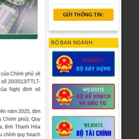
BỘ BAN NGÀNH
 của Chính phủ về
h số 20/2013/TTLT-
ủa Nghị định số
đến năm 2025, tầm
 Chính phủ); Quy
a, tỉnh Thanh Hóa
u chỉnh quy hoạch