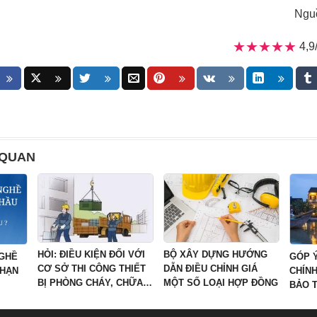
Ngu
★★★★★
★★★★★
4,9
 QUAN
HỎI: ĐIỀU KIỆN ĐỐI VỚI
BỘ XÂY DỰNG HƯỚNG
NGHỀ
GÓP Ý
CƠ SỞ THI CÔNG THIẾT
DẪN ĐIỀU CHỈNH GIÁ
 HẠN
CHÍN
BỊ PHÒNG CHÁY, CHỮA
MỘT SỐ LOẠI HỢP ĐỒNG
BẢO T
CHÁY
PHÁT 
VĂN H