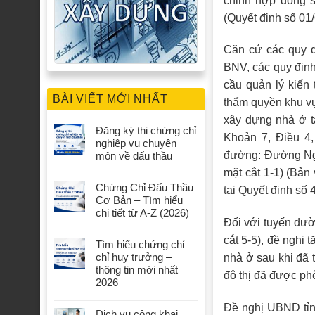
chỉnh hợp đồng 
(Quyết định số 0
Căn cứ các quy đ
BNV, các quy định
cầu quản lý kiến
BÀI VIẾT MỚI NHẤT
thẩm quyền khu vự
xây dựng nhà ở t
Đăng ký thi chứng chỉ
Khoản 7, Điều 4,
nghiệp vụ chuyên
đường: Đường Ngu
môn về đấu thầu
mặt cắt 1-1) (Bản
Chứng Chỉ Đấu Thầu
tại Quyết định s
Cơ Bản – Tìm hiểu
chi tiết từ A-Z (2026)
Đối với tuyến đư
cắt 5-5), đề nghị
Tìm hiểu chứng chỉ
chỉ huy trưởng –
nhà ở sau khi đã 
thông tin mới nhất
đô thị đã được ph
2026
Đề nghị UBND tỉnh
Dịch vụ công khai