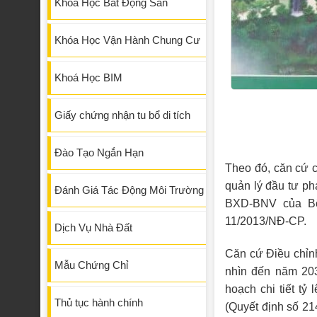
Khóa Học Bất Động Sản
Khóa Học Vận Hành Chung Cư
Khoá Học BIM
Giấy chứng nhận tu bổ di tích
Đào Tạo Ngắn Hạn
Theo đó, căn cứ 
quản lý đầu tư ph
Đánh Giá Tác Động Môi Trường
BXD-BNV của Bộ
11/2013/NĐ-CP.
Dịch Vụ Nhà Đất
Căn cứ Điều chỉn
Mẫu Chứng Chỉ
nhìn đến năm 20
hoạch chi tiết t
Thủ tục hành chính
(Quyết định số 2