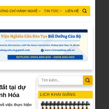
ỨNG CHỈ HÀNH NGHỀ
TIN TỨC
LIÊN HỆ
ất tại dự
anh Hóa
LỊCH KHAI GIẢNG
ề việc thực hiện