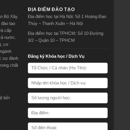
Ổ HỘI AN
ĐỊA ĐIỂM ĐÀO TẠO
án Bộ Xây
Địa điểm học tại Hà Nội: Số 1 Hoàng Đạo
 đào tạo
Thúy – Thanh Xuân – Hà Nội
và cấp
Địa điểm học tại TPHCM: Số 10 Đường
 cả nước.
3/2 – Quận 10 – TPHCM
ị, cơ
 ngành
Đăng ký Khóa học / Dịch Vụ
ợc sự đánh
trong chất
ệ bởi