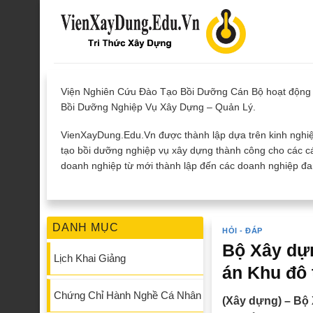
Skip
to
content
Viện Nghiên Cứu Đào Tạo Bồi Dưỡng Cán Bộ hoạt động 
Bồi Dưỡng Nghiệp Vụ Xây Dựng – Quản Lý.
VienXayDung.Edu.Vn được thành lập dựa trên kinh nghiệ
tạo bồi dưỡng nghiệp vụ xây dựng thành công cho các cá
doanh nghiệp từ mới thành lập đến các doanh nghiệp đan
DANH MỤC
HỎI - ĐÁP
Bộ Xây dựn
Lịch Khai Giảng
án Khu đô 
Chứng Chỉ Hành Nghề Cá Nhân
(Xây dựng) – Bộ