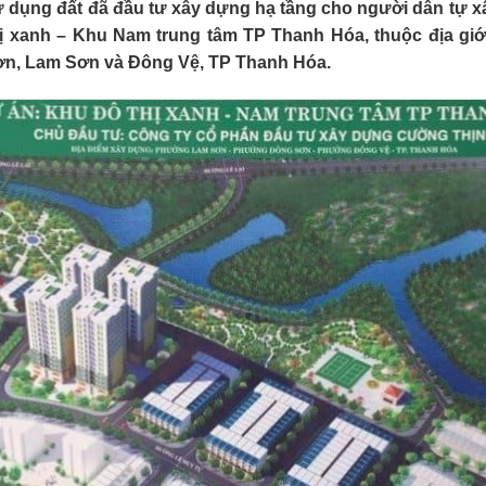
 dụng đất đã đầu tư xây dựng hạ tầng cho người dân tự xâ
ị xanh – Khu Nam trung tâm TP Thanh Hóa, thuộc địa giớ
n, Lam Sơn và Đông Vệ, TP Thanh Hóa.