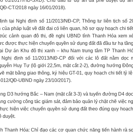
số 01/2017/HĐ-SXD). Chủ đầu tư dự án đã phê duyệt dự án
1/QĐ-CT/2018 ngày 16/01/2018).
ịnh tại Nghị định số 11/2013/NĐ-CP, Thông tư liên tịch số 
 của pháp luật về đất đai có liên quan, hồ sơ quy hoạch chi tiế
 trúc cảnh quan đô thị, đề nghị UBND tỉnh Thanh Hóa xem xét
c được thực hiện chuyển quyền sử dụng đất đã đầu tư hạ tần
ại Dự án Khu đô thị xanh – khu Nam trung tâm TP Thanh H
 Nghị định số 11/2013/NĐ-CP đối với các lô đất nằm dọc m
yễn Huy Tự (lộ giới 22,5m, mặt cắt 2-2), đường hướng Đông-
 vẽ mặt bằng giao thông, ký hiệu GT-01, quy hoạch chi tiết tỷ l
ố 4012/QĐ-UBND ngày 23/10/2017).
ờng D3 hướng Bắc – Nam (mặt cắt 3-3) và tuyến đường D4 dọc
 tăng cường công tác giám sát, đảm bảo quản lý chặt chẽ việc 
thực hiện việc chuyển quyền sử dụng đất theo đúng quy hoạch ch
ê duyệt.
 Thanh Hóa: Chỉ đạo các cơ quan chức năng tiến hành rà soá