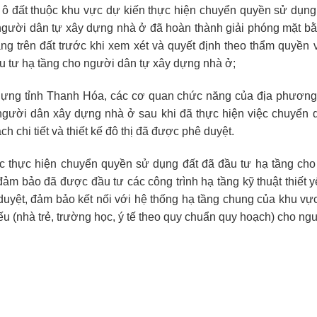
t, ô đất thuộc khu vực dự kiến thực hiện chuyển quyền sử dụng
người dân tự xây dựng nhà ở đã hoàn thành giải phóng mặt bằ
rạng trên đất trước khi xem xét và quyết định theo thẩm quyền
u tư hạ tầng cho người dân tự xây dựng nhà ở;
ựng tỉnh Thanh Hóa, các cơ quan chức năng của địa phương
 người dân xây dựng nhà ở sau khi đã thực hiện việc chuyển 
h chi tiết và thiết kế đô thị đã được phê duyệt.
 thực hiện chuyển quyền sử dụng đất đã đầu tư hạ tầng cho
ảm bảo đã được đầu tư các công trình hạ tầng kỹ thuật thiết 
 duyệt, đảm bảo kết nối với hệ thống hạ tầng chung của khu vự
yếu (nhà trẻ, trường học, ý tế theo quy chuẩn quy hoạch) cho ng