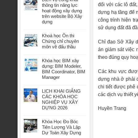
đối với các lô đấ
thông tin năng lực
hoạt động xây dựng
dựng hạ tầng để 
trên website Bộ Xây
công trình hiện t
dựng
sử dụng đất đã đầ
Khoá học Ôn thi
Chứng chỉ chuyên
Chỉ đạo Sở Xây d
môn về đấu thầu
án giám sát việc
theo đúng quy hoạc
Khóa học BIM xây
dựng: BIM Modeler,
Các khu vực được
BIM Coordinator, BIM
Manager
dựng nhà ở phải đ
chi tiết được phê
LỊCH KHAI GIẢNG
các dịch vụ thiết 
CÁC KHÓA HỌC
NGHIỆP VỤ XÂY
DỰNG 2026
Huyền Trang
Khóa Học Đo Bóc
Tiên Lượng Và Lập
Dự Toán Xây Dựng