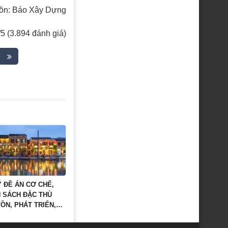
ồn: Báo Xây Dựng
/5 (3.894 đánh giá)
 ĐỀ ÁN CƠ CHẾ,
H SÁCH ĐẶC THÙ
ỒN, PHÁT TRIỂN,
HUY GIÁ TRỊ DI SẢN
ÓA THẾ GIỚI ĐÔ