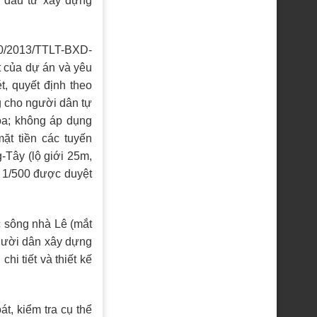
 đầu tư xây dựng
20/2013/TTLT-BXD-
t của dự án và yêu
, quyết định theo
g cho người dân tự
óa; không áp dụng
ặt tiền các tuyến
Tây (lộ giới 25m,
ệ 1/500 được duyệt
 sông nhà Lê (mắt
người dân xây dựng
i tiết và thiết kế
t, kiểm tra cụ thể