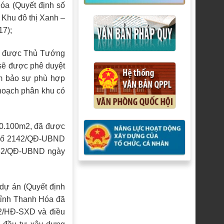
Hóa (Quyết định số
 Khu đô thị Xanh –
17);
đã được Thủ Tướng
sẽ được phê duyệt
ảm bảo sự phù hợp
 hoạch phân khu có
10.100m2, đã được
h số 2142/QĐ-UBND
 1232/QĐ-UBND ngày
dự án (Quyết định
ỉnh Thanh Hóa đã
12/HĐ-SXD và điều