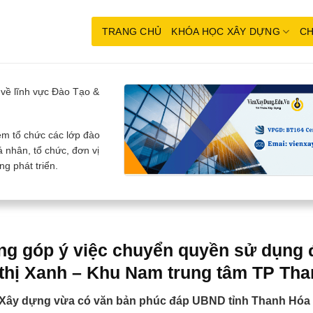
TRANG CHỦ
KHÓA HỌC XÂY DỰNG
CH
về lĩnh vực Đào Tạo &
m tổ chức các lớp đào
 nhân, tổ chức, đơn vị
g phát triển.
g góp ý việc chuyển quyền sử dụng đ
thị Xanh – Khu Nam trung tâm TP Th
 Xây dựng vừa có văn bản phúc đáp UBND tỉnh Thanh Hóa v