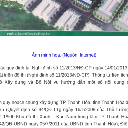
Ảnh minh họa. (Nguồn: Internet)
các quy định tại Nghị định số 11/2013/NĐ-CP ngày 14/01/2013
át triển đô thị (Nghị định số 11/2013/NĐ-CP); Thông tư liên tịc
 Xây dựng và Bộ Nội vụ hướng dẫn một số nội dung c
h quy hoạch chung xây dựng TP Thanh Hóa, tỉnh Thanh Hóa 
35 (Quyết định số 84/QĐ-TTg ngày 16/1/2009 của Thủ tướng
ỷ lệ 1/500 Khu đô thị Xanh – Khu Nam trung tâm TP Thanh Hó
142/QĐ-UBND ngày 05/7/2011 của UBND tỉnh Thanh Hóa); Điề