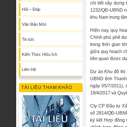
chi tiết xây dựng
Hỏi – Đáp
1232/QĐ-UBND ngày
khu Nam trung tâ
Văn Bản Mới
Hiện nay, quy ho
Chính phủ phê du
Tin tức
trong thời gian 
giữa quy hoạch ch
Kiến Thức Hữu Ích
liên quan được duy
Liên Hệ
Dự án Khu đô thị
UBND tỉnh Thanh 
ngày 05/7/2011), 
TÀI LIỆU THAM KHẢO
19/4/2017 và Quy
Cty CP Đầu tư Xâ
số 2814/QĐ-UBND
ký kết Hợp đồng 