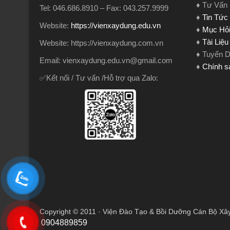
♦ Tư Vấn
Tel: 046.686.8910 – Fax: 043.257.9999
♦
Tin Tức
Website:
https://vienxaydung.edu.vn
♦
Mục Hỏi
♦
Tài Liệ
Website: https://vienxaydung.com.vn
♦ Tuyển 
Email: vienxaydung.edu.vn@gmail.com
♦
Chính s
✅Kết nối / Tư vấn /Hỗ trợ qua Zalo:
Copyright © 2011 · Viện Đào Tạo & Bồi Dưỡng Cán Bộ Xâ
0904889859