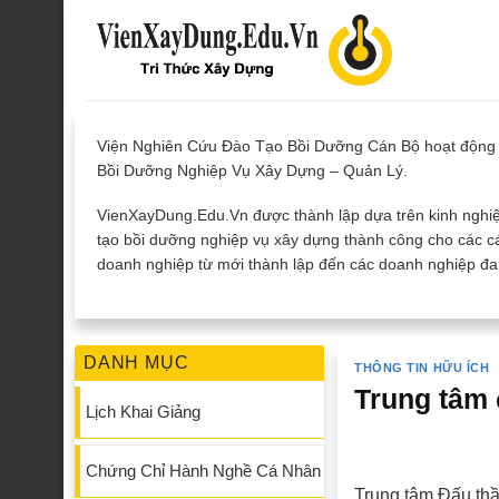
Skip
to
content
Viện Nghiên Cứu Đào Tạo Bồi Dưỡng Cán Bộ hoạt động 
Bồi Dưỡng Nghiệp Vụ Xây Dựng – Quản Lý.
VienXayDung.Edu.Vn được thành lập dựa trên kinh nghiệ
tạo bồi dưỡng nghiệp vụ xây dựng thành công cho các cá
doanh nghiệp từ mới thành lập đến các doanh nghiệp đan
DANH MỤC
THÔNG TIN HỮU ÍCH
Trung tâm 
Lịch Khai Giảng
Chứng Chỉ Hành Nghề Cá Nhân
Trung tâm Đấu thầ