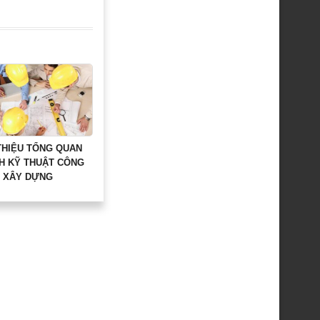
THIỆU TỔNG QUAN
H KỸ THUẬT CÔNG
H XÂY DỰNG