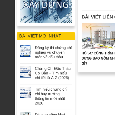
BÀI VIẾT LIÊN
BÀI VIẾT MỚI NHẤT
Đăng ký thi chứng chỉ
nghiệp vụ chuyên
HỒ SƠ CÔNG TRÌNH
môn về đấu thầu
DỰNG BAO GỒM N
GÌ?
Chứng Chỉ Đấu Thầu
Cơ Bản – Tìm hiểu
chi tiết từ A-Z (2026)
Tìm hiểu chứng chỉ
chỉ huy trưởng –
thông tin mới nhất
2026
Dịch vụ công khai