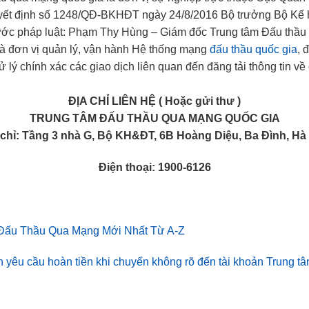
uyết định số 1248/QĐ-BKHĐT ngày 24/8/2016 Bộ trưởng Bộ Kế 
rước pháp luật: Phạm Thy Hùng – Giám đốc Trung tâm Đấu thầ
 đơn vị quản lý, vận hành Hệ thống mạng
đấu thầu quốc gia
, 
 xử lý chính xác các giao dịch liên quan đến đăng tải thông tin v
ĐỊA CHỈ LIÊN HỆ ( Hoặc gửi thư )
TRUNG TÂM ĐẤU THẦU QUA MẠNG QUỐC GIA
 chỉ: Tầng 3 nhà G, Bộ KH&ĐT, 6B Hoàng Diệu, Ba Đình, Hà 
Điện thoại: 1900-6126
 Đấu Thầu Qua Mạng Mới Nhất Từ A-Z
yêu cầu hoàn tiền khi chuyển không rõ đến tài khoản Trung t