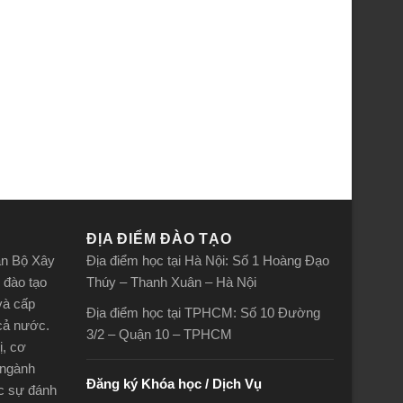
ĐỊA ĐIỂM ĐÀO TẠO
án Bộ Xây
Địa điểm học tại Hà Nội: Số 1 Hoàng Đạo
 đào tạo
Thúy – Thanh Xuân – Hà Nội
và cấp
Địa điểm học tại TPHCM: Số 10 Đường
 cả nước.
3/2 – Quận 10 – TPHCM
ị, cơ
 ngành
Đăng ký Khóa học / Dịch Vụ
ợc sự đánh