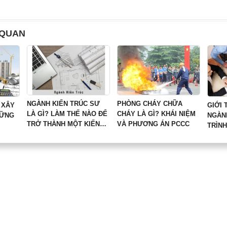
 QUAN
NGÀNH KIẾN TRÚC SƯ
PHÒNG CHÁY CHỮA
 XÂY
GIỚI 
LÀ GÌ? LÀM THẾ NÀO ĐỂ
CHÁY LÀ GÌ? KHÁI NIỆM
HỮNG
NGÀN
TRỞ THÀNH MỘT KIẾN
VÀ PHƯƠNG ÁN PCCC
TRÌN
TRÚC SƯ?