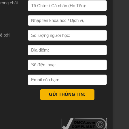
trong chất
ệ bởi