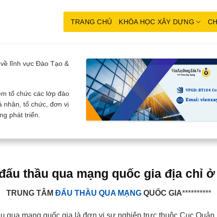
TRANG CHỦ
KHÓA HỌC XÂY DỰNG
CH
về lĩnh vực Đào Tạo &
m tổ chức các lớp đào
 nhân, tổ chức, đơn vị
g phát triển.
đấu thầu qua mạng quốc gia địa chỉ ở
TRUNG TÂM
ĐẤU THẦU QUA MẠNG
QUỐC GIA
**********
u qua mạng quốc gia là đơn vị sự nghiệp trực thuộc Cục Quản 