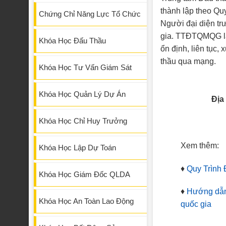
thành lập theo Q
Chứng Chỉ Năng Lực Tổ Chức
Người đại diện t
gia. TTĐTQMQG là
Khóa Học Đấu Thầu
ổn định, liên tục,
thầu qua mạng.
Khóa Học Tư Vấn Giám Sát
Khóa Học Quản Lý Dự Án
Địa
Khóa Học Chỉ Huy Trưởng
Xem thêm:
Khóa Học Lập Dự Toán
♦
Quy Trình
Khóa Học Giám Đốc QLDA
♦
Hướng dẫn 
Khóa Học An Toàn Lao Động
quốc gia