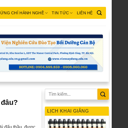
ỨNG CHỈ HÀNH NGHỀ
TIN TỨC
LIÊN HỆ
 đâu?
LỊCH KHAI GIẢNG
lý đấu thầu, được