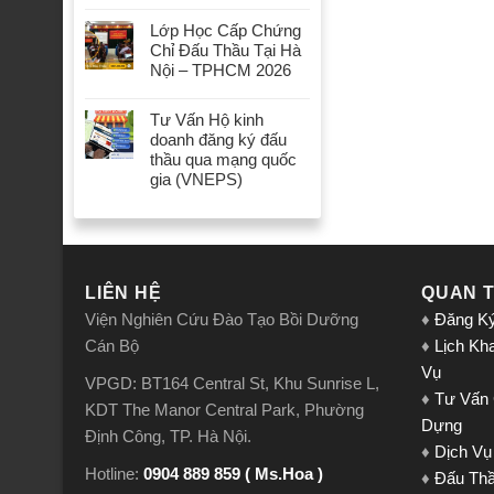
Lớp Học Cấp Chứng
Chỉ Đấu Thầu Tại Hà
Nội – TPHCM 2026
Tư Vấn Hộ kinh
doanh đăng ký đấu
thầu qua mạng quốc
gia (VNEPS)
LIÊN HỆ
QUAN 
Viện Nghiên Cứu Đào Tạo Bồi Dưỡng
♦
Đăng K
Cán Bộ
♦
Lịch Kh
Vụ
VPGD: BT164 Central St, Khu Sunrise L,
♦
Tư Vấn
KDT The Manor Central Park, Phường
Dựng
Định Công, TP. Hà Nội.
♦
Dịch Vụ
Hotline:
0904 889 859 ( Ms.Hoa )
♦
Đấu Th