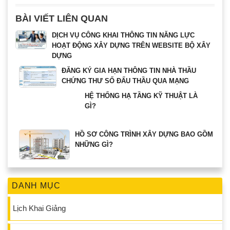
BÀI VIẾT LIÊN QUAN
DỊCH VỤ CÔNG KHAI THÔNG TIN NĂNG LỰC
HOẠT ĐỘNG XÂY DỰNG TRÊN WEBSITE BỘ XÂY
DỰNG
ĐĂNG KÝ GIA HẠN THÔNG TIN NHÀ THẦU
CHỨNG THƯ SỐ ĐẤU THẦU QUA MẠNG
HỆ THỐNG HẠ TẦNG KỸ THUẬT LÀ
GÌ?
HỒ SƠ CÔNG TRÌNH XÂY DỰNG BAO GỒM
NHỮNG GÌ?
DANH MỤC
Lịch Khai Giảng