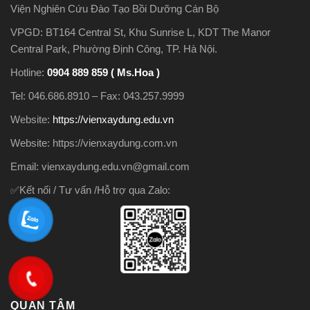
Viện Nghiên Cứu Đào Tạo Bồi Dưỡng Cán Bộ
VPGD: BT164 Central St, Khu Sunrise L, KDT The Manor
Central Park, Phường Định Công, TP. Hà Nội.
Hotline:
0904 889 859 ( Ms.Hoa )
Tel: 046.686.8910 – Fax: 043.257.9999
Website:
https://vienxaydung.edu.vn
Website: https://vienxaydung.com.vn
Email: vienxaydung.edu.vn@gmail.com
✅Kết nối / Tư vấn /Hỗ trợ qua Zalo:
QUAN TÂM