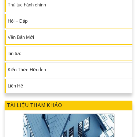
Thủ tục hành chính
Hỏi – Đáp
Văn Bản Mới
Tin tức
Kiến Thức Hữu Ích
Liên Hệ
TÀI LIỆU THAM KHẢO