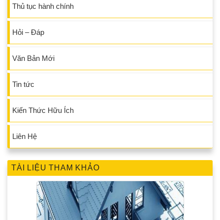
Thủ tục hành chính
Hỏi – Đáp
Văn Bản Mới
Tin tức
Kiến Thức Hữu Ích
Liên Hệ
TÀI LIỆU THAM KHẢO