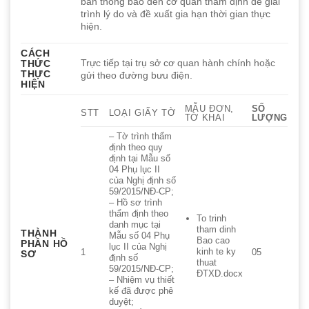
bản thông báo đến cơ quan thẩm định để giải
trình lý do và đề xuất gia hạn thời gian thực
hiện.
CÁCH
Trực tiếp tại trụ sở cơ quan hành chính hoặc
THỨC
THỰC
gửi theo đường bưu điện.
HIỆN
MẪU ĐƠN,
SỐ
STT
LOẠI GIẤY TỜ
TỜ KHAI
LƯỢNG
– Tờ trình thẩm
định theo quy
định tại Mẫu số
04 Phụ lục II
của Nghị định số
59/2015/NĐ-CP;
– Hồ sơ trình
thẩm định theo
To trinh
danh mục tại
tham dinh
THÀNH
Mẫu số 04 Phụ
Bao cao
PHẦN HỒ
lục II của Nghị
kinh te ky
1
05
SƠ
định số
thuat
59/2015/NĐ-CP;
ĐTXD.docx
– Nhiệm vụ thiết
kế đã được phê
duyệt;