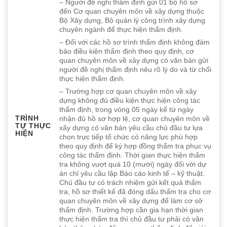
– Người đề nghị thẩm định gửi 01 bộ hồ sơ
đến Cơ quan chuyên môn về xây dựng thuộc
Bộ Xây dựng, Bộ quản lý công trình xây dựng
chuyên ngành để thực hiện thẩm định.
– Đối với các hồ sơ trình thẩm định không đảm
bảo điều kiện thẩm định theo quy định, cơ
quan chuyên môn về xây dựng có văn bản gửi
người đề nghị thẩm định nêu rõ lý do và từ chối
thực hiện thẩm định.
– Trường hợp cơ quan chuyên môn về xây
dựng không đủ điều kiện thực hiện công tác
thẩm định, trong vòng 05 ngày kể từ ngày
TRÌNH
nhận đủ hồ sơ hợp lệ, cơ quan chuyên môn về
TỰ THỰC
xây dựng có văn bản yêu cầu chủ đầu tư lựa
HIỆN
chọn trực tiếp tổ chức có năng lực phù hợp
theo quy định để ký hợp đồng thẩm tra phục vụ
công tác thẩm định. Thời gian thực hiện thẩm
tra không vượt quá 10 (mười) ngày đối với dự
án chỉ yêu cầu lập Báo cáo kinh tế – kỹ thuật.
Chủ đầu tư có trách nhiệm gửi kết quả thẩm
tra, hồ sơ thiết kế đã đóng dấu thẩm tra cho cơ
quan chuyên môn về xây dựng để làm cơ sở
thẩm định. Trường hợp cần gia hạn thời gian
thực hiện thẩm tra thì chủ đầu tư phải có văn