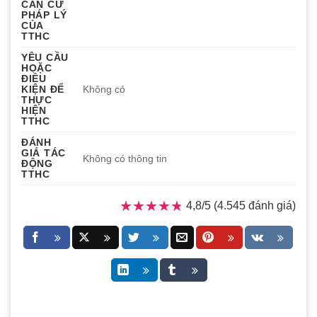
CĂN CỨ
PHÁP LÝ
CỦA
TTHC
YÊU CẦU
HOẶC
ĐIỀU
KIỆN ĐỂ
Không có
THỰC
HIỆN
TTHC
ĐÁNH
GIÁ TÁC
Không có thông tin
ĐỘNG
TTHC
★★★★★
★★★★★
4,8/5 (4.545 đánh giá)