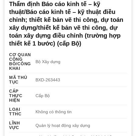
Thẩm định Báo cáo kinh tế – kỹ
thuật/Báo cáo kinh tế – kỹ thuật điều
chỉnh; thiết kế bản vẽ thi công, dự toán
xây dựng/thiết kế bản vẽ thi công, dự
toán xây dựng điều chỉnh (trường hợp
thiết kế 1 bước) (cấp Bộ)
CƠ QUAN
CÔNG
Bộ Xây dựng
BỐ/CÔNG
KHAI
MÃ THỦ
BXD-263443
TỤC
CẤP
THỰC
Cấp Bộ
HIỆN
LOẠI
Không có thông tin
TTHC
LĨNH
Quản lý hoạt động xây dựng
VỰC