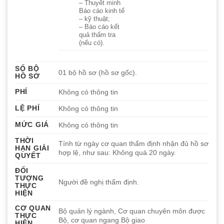
– Thuyết minh
Báo cáo kinh tế
– kỹ thuật;
– Báo cáo kết
quả thẩm tra
(nếu có).
SỐ BỘ
01 bộ hồ sơ (hồ sơ gốc).
HỒ SƠ
PHÍ
Không có thông tin
LỆ PHÍ
Không có thông tin
MỨC GIÁ
Không có thông tin
THỜI
Tính từ ngày cơ quan thẩm định nhận đủ hồ sơ
HẠN GIẢI
hợp lệ, như sau: Không quá 20 ngày.
QUYẾT
ĐỐI
TƯỢNG
Người đề nghị thẩm định.
THỰC
HIỆN
CƠ QUAN
Bộ quản lý ngành, Cơ quan chuyên môn được
THỰC
Bộ, cơ quan ngang Bộ giao
HIỆN