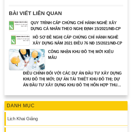
BÀI VIẾT LIÊN QUAN
QUY TRÌNH CẤP CHỨNG CHỈ HÀNH NGHỀ XÂY
DỰNG CÁ NHÂN THEO NGHỊ ĐỊNH 15/2021/NĐ-CP
HỒ SƠ ĐỀ NGHỊ CẤP CHỨNG CHỈ HÀNH NGHỀ
XÂY DỰNG NĂM 2021 ĐIỀU 76 NĐ 15/2021/NĐ-CP
CÔNG NHẬN KHU ĐÔ THỊ MỚI KIỂU
MẪU
ĐIỀU CHỈNH ĐỐI VỚI CÁC DỰ ÁN ĐẦU TƯ XÂY DỰNG
KHU ĐÔ THỊ MỚI; DỰ ÁN TÁI THIẾT KHU ĐÔ THỊ; DỰ
ÁN ĐẦU TƯ XÂY DỰNG KHU ĐÔ THỊ HỖN HỢP THUỘC
THẨM QUYỀN CHẤP THUẬN CỦA THỦ TƯỚNG CHÍNH
PHỦ.
DANH MỤC
Lịch Khai Giảng