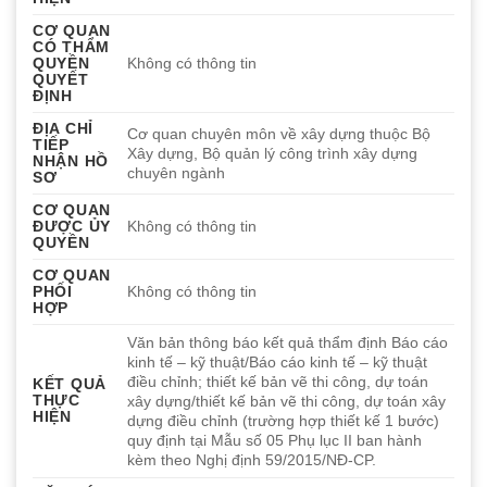
CƠ QUAN
CÓ THẨM
QUYỀN
Không có thông tin
QUYẾT
ĐỊNH
ĐỊA CHỈ
Cơ quan chuyên môn về xây dựng thuộc Bộ
TIẾP
Xây dựng, Bộ quản lý công trình xây dựng
NHẬN HỒ
chuyên ngành
SƠ
CƠ QUAN
ĐƯỢC ỦY
Không có thông tin
QUYỀN
CƠ QUAN
PHỐI
Không có thông tin
HỢP
Văn bản thông báo kết quả thẩm định Báo cáo
kinh tế – kỹ thuật/Báo cáo kinh tế – kỹ thuật
điều chỉnh; thiết kế bản vẽ thi công, dự toán
KẾT QUẢ
THỰC
xây dựng/thiết kế bản vẽ thi công, dự toán xây
HIỆN
dựng điều chỉnh (trường hợp thiết kế 1 bước)
quy định tại Mẫu số 05 Phụ lục II ban hành
kèm theo Nghị định 59/2015/NĐ-CP.