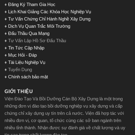
♦
Đăng Ký Tham Gia Học
♦
Lịch Khai Giảng Các Khóa Học Nghiệp Vụ
♦
Tư Vấn Chứng Chỉ Hành Nghề Xây Dựng
♦
Dịch Vụ Quan Trắc Môi Trường
♦
Đấu Thầu Qua Mạng
♦ Tư Vấn Lập Hồ Sơ Đấu Thầu
♦
Tin Tức Cập Nhập
♦
Mục Hỏi - Đáp
♦
Tài Liệu Nghiệp Vụ
♦ Tuyển Dụng
♦
Chính sách bảo mật
GIỚI THIỆU
Viện Đào Tạo Và Bồi Dưỡng Cán Bộ Xây Dựng là một trong
những đơn vị đào tạo bồi dưỡng nghiệp vụ xây dựng và cấp
chứng chỉ xây dựng uy tín trên cả nước. Viện đã hợp tác với
nhiều đơn vị, cơ quan, tổ chức cùng các sở ban ngành trên
nhiều tỉnh thành. Nhận được sự đánh giá về chất lượng và uy
tín cao trong chất lượng đào tạo.