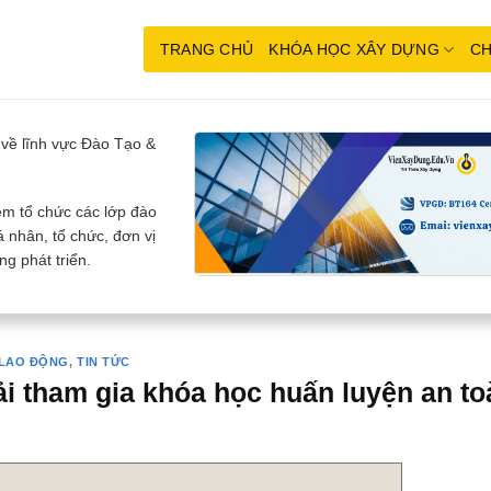
TRANG CHỦ
KHÓA HỌC XÂY DỰNG
CH
về lĩnh vực Đào Tạo &
m tổ chức các lớp đào
 nhân, tổ chức, đơn vị
g phát triển.
 LAO ĐỘNG
,
TIN TỨC
ải tham gia khóa học huấn luyện an t