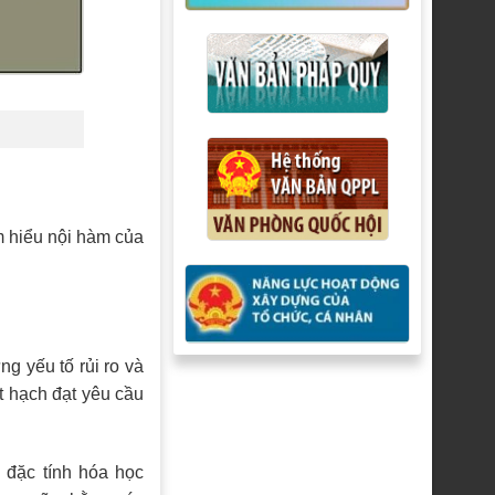
ìm hiểu nội hàm của
g yếu tố rủi ro và
t hạch đạt yêu cầu
 đặc tính hóa học