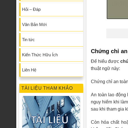
Hỏi – Đáp
Văn Bản Mới
Tin tức
Chứng chỉ an 
Kiến Thức Hữu Ích
Để hiểu được
chứ
thuật ngữ này:
Liên Hệ
Chứng chỉ an toà
TÀI LIỆU THAM KHẢO
An toàn lao động 
nguy hiểm khi làm
sau khi tham gia 
Còn hóa chất hoặ