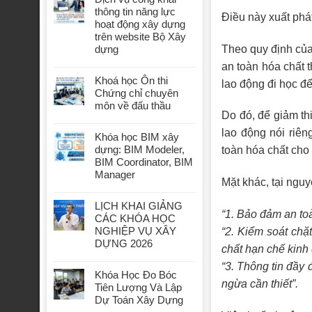
thông tin năng lực
Điều này xuất phát
hoạt động xây dựng
trên website Bộ Xây
Theo quy định của
dựng
an toàn hóa chất 
Khoá học Ôn thi
lao động đi học đ
Chứng chỉ chuyên
môn về đấu thầu
Do đó, để giảm th
lao động nói riên
Khóa học BIM xây
dựng: BIM Modeler,
toàn hóa chất cho 
BIM Coordinator, BIM
Manager
Mặt khác, tại ngu
LỊCH KHAI GIẢNG
“1. Bảo đảm an toàn
CÁC KHÓA HỌC
NGHIỆP VỤ XÂY
“2. Kiểm soát chặ
DỰNG 2026
chất hạn chế kinh
“3. Thông tin đầy 
Khóa Học Đo Bóc
ngừa cần thiết”.
Tiên Lượng Và Lập
Dự Toán Xây Dựng