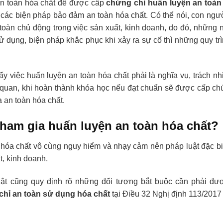
an toàn hóa chất để được cấp
chứng chỉ huấn luyện an toàn
 các biện pháp bảo đảm an toàn hóa chất. Có thể nói, con người
toàn chủ động trong việc sản xuất, kinh doanh, do đó, những 
sử dụng, biện pháp khắc phục khi xảy ra sự cố thì những quy t
hấy việc huấn luyện an toàn hóa chất phải là nghĩa vụ, trách 
 quan, khi hoàn thành khóa học nếu đạt chuẩn sẽ được cấp c
a an toàn hóa chất.
 tham gia huấn luyện an toàn hóa chất?
hóa chất vô cùng nguy hiểm và nhạy cảm nên pháp luật đặc biệ
t, kinh doanh.
uật cũng quy định rõ những đối tượng bắt buộc cần phải đ
chỉ an toàn sử dụng hóa chất
tại Điều 32 Nghị định 113/2017