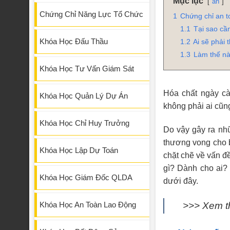
Mục lục
ẩn
Chứng Chỉ Năng Lực Tổ Chức
1
Chứng chỉ an t
1.1
Tại sao cầ
Khóa Học Đấu Thầu
1.2
Ai sẽ phải 
1.3
Làm thế nà
Khóa Học Tư Vấn Giám Sát
Hóa chất ngày cà
Khóa Học Quản Lý Dự Án
không phải ai cũn
Khóa Học Chỉ Huy Trưởng
Do vậy gây ra nh
thương vong cho b
Khóa Học Lập Dự Toán
chặt chẽ về vấn đề
gì? Dành cho ai?
Khóa Học Giám Đốc QLDA
dưới đây.
>>> Xem 
Khóa Học An Toàn Lao Động