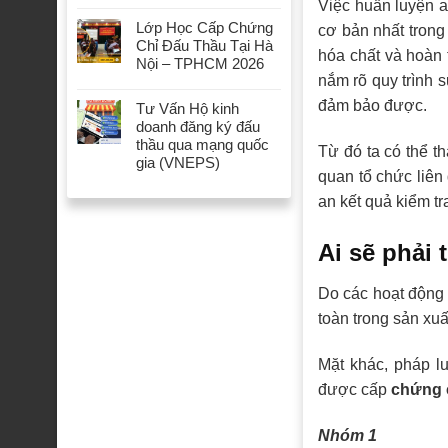
Việc huấn luyện 
Lớp Học Cấp Chứng
cơ bản nhất trong
Chỉ Đấu Thầu Tại Hà
hóa chất và hoàn 
Nội – TPHCM 2026
nắm rõ quy trình 
đảm bảo được.
Tư Vấn Hộ kinh
doanh đăng ký đấu
thầu qua mạng quốc
Từ đó ta có thể t
gia (VNEPS)
quan tổ chức liên
an kết quả kiểm tr
Ai sẽ phải
Do các hoạt động 
toàn trong sản xuấ
Mặt khác, pháp l
được cấp
chứng 
Nhóm 1