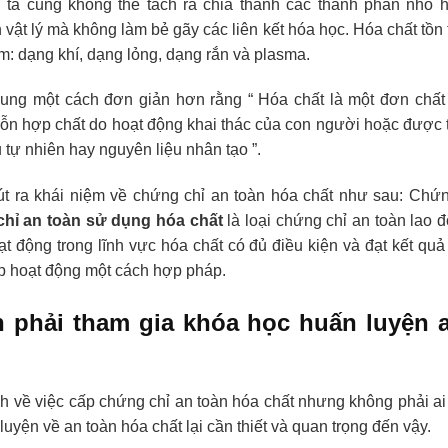
 ta cũng không thể tách ra chia thành các thành phần nhỏ
ật lý mà không làm bẻ gãy các liên kết hóa học. Hóa chất tồn t
: dạng khí, dạng lỏng, dạng rắn và plasma.
dung một cách đơn giản hơn rằng “ Hóa chất là một đơn chất
hỗn hợp chất do hoạt động khai thác của con người hoặc được t
 tự nhiên hay nguyên liệu nhân tạo ”.
út ra khái niệm về chứng chỉ an toàn hóa chất
như sau: Chứn
hỉ an toàn sử dụng hóa chất
là loại chứng chỉ an toàn lao
t động trong lĩnh vực hóa chất có đủ điều kiện và đạt kết quả
p hoạt động một cách hợp pháp.
n phải tham gia khóa học huấn luyện 
h về việc cấp chứng chỉ an toàn hóa chất nhưng không phải ai 
luyện về an toàn hóa chất lại cần thiết và quan trọng đến vậy.