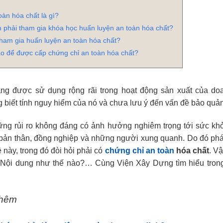
oàn hóa chất là gì?
n phải tham gia khóa học huấn luyện an toàn hóa chất?
tham gia huấn luyện an toàn hóa chất?
o để được cấp chứng chỉ an toàn hóa chất?
ng được sử dụng rộng rãi trong hoạt động sản xuất của d
g biết tính nguy hiểm của nó và chưa lưu ý đến vấn đề bảo quản
ững rủi ro không đáng có ảnh hưởng nghiêm trọng tới sức khỏ
ản thân, đồng nghiệp và những người xung quanh. Do đó pháp
 này, trong đó đòi hỏi phải có
chứng chỉ an toàn
hóa chất
. V
 Nội dung như thế nào?… Cùng Viện Xây Dựng tìm hiểu trong 
thêm