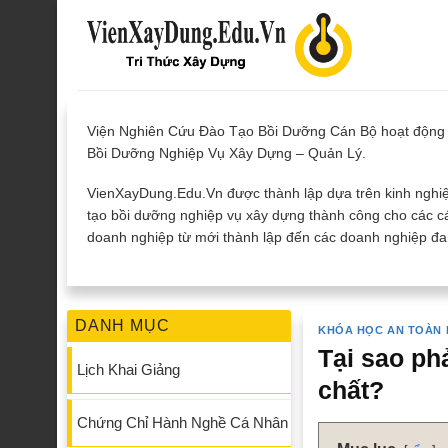
Skip
to
content
Viện Nghiên Cứu Đào Tạo Bồi Dưỡng Cán Bộ hoạt động 
Bồi Dưỡng Nghiệp Vụ Xây Dựng – Quản Lý.
VienXayDung.Edu.Vn được thành lập dựa trên kinh nghiệ
tạo bồi dưỡng nghiệp vụ xây dựng thành công cho các cá
doanh nghiệp từ mới thành lập đến các doanh nghiệp đan
DANH MỤC
KHÓA HỌC AN TOÀN
Tại sao ph
Lịch Khai Giảng
chất?
Chứng Chỉ Hành Nghề Cá Nhân