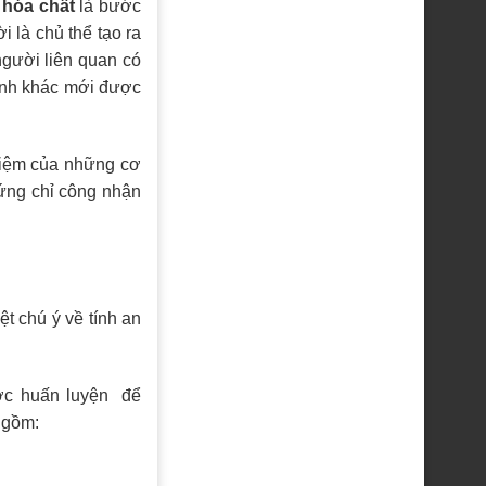
 hóa chất
là bước
 là chủ thể tạo ra
người liên quan có
rình khác mới được
nhiệm của những cơ
hứng chỉ công nhận
t chú ý về tính an
ược huấn luyện để
 gồm: