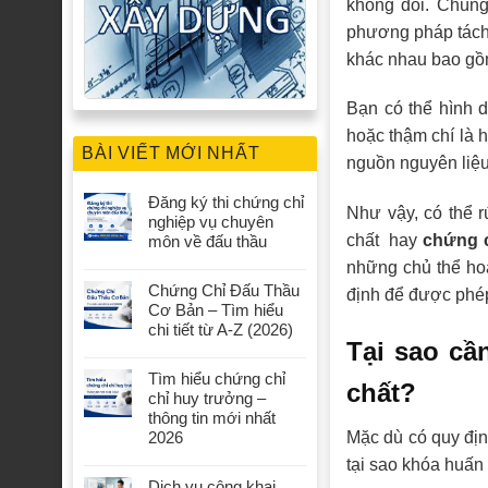
không đổi. Chúng
phương pháp tách v
khác nhau bao gồm
Bạn có thể hình 
hoặc thậm chí là 
BÀI VIẾT MỚI NHẤT
nguồn nguyên liệu
Đăng ký thi chứng chỉ
Như vậy, có thể r
nghiệp vụ chuyên
chất hay
chứng c
môn về đấu thầu
những chủ thể hoạ
Chứng Chỉ Đấu Thầu
định để được phé
Cơ Bản – Tìm hiểu
chi tiết từ A-Z (2026)
Tại sao cầ
Tìm hiểu chứng chỉ
chất?
chỉ huy trưởng –
thông tin mới nhất
Mặc dù có quy địn
2026
tại sao khóa huấn 
Dịch vụ công khai