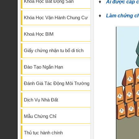
Khóa Học Bất Động Sản
♦
Ai được cấp c
♦
Làm chứng chỉ
Khóa Học Vận Hành Chung Cư
Khoá Học BIM
Giấy chứng nhận tu bổ di tích
Đào Tạo Ngắn Hạn
Đánh Giá Tác Động Môi Trường
Dịch Vụ Nhà Đất
Mẫu Chứng Chỉ
Thủ tục hành chính