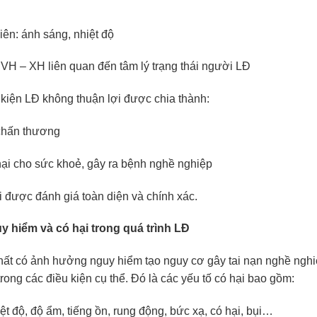
iên: ánh sáng, nhiệt độ
 VH – XH liên quan đến tâm lý trạng thái người LĐ
 kiện LĐ không thuận lợi được chia thành:
 chấn thương
hại cho sức khoẻ, gây ra bệnh nghề nghiệp
i được đánh giá toàn diện và chính xác.
uy hiểm và có hại trong quá trình LĐ
chất có ảnh hưởng nguy hiểm tạo nguy cơ gây tai nạn nghề ng
rong các điều kiện cụ thể. Đó là các yếu tố có hại bao gồm:
hiệt độ, độ ẩm, tiếng ồn, rung động, bức xạ, có hại, bụi…