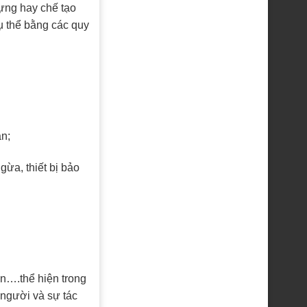
dựng hay chế tạo
cụ thể bằng các quy
àn;
gừa, thiết bị bảo
iên….thể hiện trong
 người và sự tác