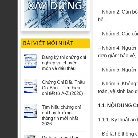
– Nhóm 2: Cán bộ gi
bộ…
– Nhóm 3: Các công
BÀI VIẾT MỚI NHẤT
– Nhóm 4: Người th
đơn giản: bảo vệ
Đăng ký thi chứng chỉ
nghiệp vụ chuyên
môn về đấu thầu
– Nhóm 5: Người l
Chứng Chỉ Đấu Thầu
– Nhóm 6: Không th
Cơ Bản – Tìm hiểu
toàn, vệ sinh lao 
chi tiết từ A-Z (2026)
1.1. NỘI DUNG
Tìm hiểu chứng chỉ
chỉ huy trưởng –
thông tin mới nhất
1.1.1. Kỹ thuật an
2026
– Đó là hệ thống 
Dịch vụ công khai