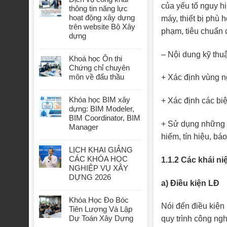
của yếu tố nguy hi
thông tin năng lực
hoạt động xây dựng
máy, thiết bị phù 
trên website Bộ Xây
phạm, tiêu chuẩn c
dựng
– Nội dung kỹ thu
Khoá học Ôn thi
Chứng chỉ chuyên
môn về đấu thầu
+ Xác định vùng n
Khóa học BIM xây
+ Xác định các biệ
dựng: BIM Modeler,
BIM Coordinator, BIM
+ Sử dụng những th
Manager
hiểm, tín hiệu, bá
LỊCH KHAI GIẢNG
CÁC KHÓA HỌC
1.1.2 Các khái n
NGHIỆP VỤ XÂY
DỰNG 2026
a) Điều kiện LĐ
Khóa Học Đo Bóc
Nói đến điều kiện L
Tiên Lượng Và Lập
Dự Toán Xây Dựng
quy trình công ngh