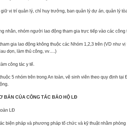
ữ vị trí quản lý, chỉ huy trưởng, ban quản lý dự án, quản lý t
 nhân, nhóm người lao động tham gia trực tiếp vào các công tr
am gia lao động không thuộc các Nhóm 1,2,3 trên (VD như vị tri
, lau dọn, làm thủ công, vv….)
àm công tác y tế.
uộc 5 nhóm trên trong An toàn, vệ sinh viên theo quy định tại 
động.
 CƠ BẢN CỦA CÔNG TÁC BẢO HỘ LĐ
 toàn LĐ
các biện pháp và phương pháp tổ chức và kỹ thuật nhằm phòng