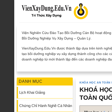
Skip
to
content
Viện Nghiên Cứu Đào Tạo Bồi Dưỡng Cán Bộ hoạt động 
Bồi Dưỡng Nghiệp Vụ Xây Dựng – Quản Lý.
VienXayDung.Edu.Vn được thành lập dựa trên kinh nghiệ
tạo bồi dưỡng nghiệp vụ xây dựng thành công cho các cá
doanh nghiệp từ mới thành lập đến các doanh nghiệp đan
DANH MỤC
KHÓA HỌC AN TOÀN
KHOÁ HỌC
Lịch Khai Giảng
TOÀN QU
Chứng Chỉ Hành Nghề Cá Nhân