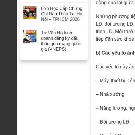
động qua lại giữa
Lớp Học Cấp Chứng
Chỉ Đấu Thầu Tại Hà
Những phương tiện
Nội – TPHCM 2026
LĐ, đối tượng LĐ,
trình LĐ. Môi trườ
Tư Vấn Hộ kinh
doanh đăng ký đấu
tiếp đến sức khoẻ
thầu qua mạng quốc
gia (VNEPS)
b) Các yếu tố ản
Các yếu tố này ản
– Máy, thiết bị, c
– Nhà xưởng
– Năng lượng, ngu
– Đối tượng LĐ