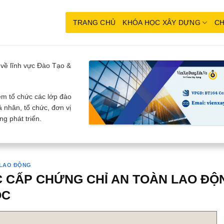
TRANG CHỦ
KHÓA HỌC XÂY DỰNG
CH
về lĩnh vực Đào Tạo &
m tổ chức các lớp đào
 nhân, tổ chức, đơn vị
g phát triển.
 LAO ĐỘNG
 CẤP CHỨNG CHỈ AN TOÀN LAO ĐỘN
ỐC