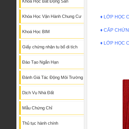
Khóa Học Bất Động Sản
Khóa Học Vận Hành Chung Cư
♦
LỚP HỌC C
♦
CẤP CHỨNG
Khoá Học BIM
♦
LỚP HỌC C
Giấy chứng nhận tu bổ di tích
Đào Tạo Ngắn Hạn
Đánh Giá Tác Động Môi Trường
Dịch Vụ Nhà Đất
Mẫu Chứng Chỉ
Thủ tục hành chính