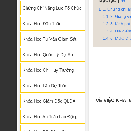
Mục lục
ẩn
Chứng Chỉ Năng Lực Tổ Chức
1
1. Chứng chỉ a
1.1
2. Giảng vi
Khóa Học Đấu Thầu
1.2
3. Kinh phí
1.3
4. Đia điểm
1.4
6. MỤC ĐÍ
Khóa Học Tư Vấn Giám Sát
Khóa Học Quản Lý Dự Án
Khóa Học Chỉ Huy Trưởng
Khóa Học Lập Dự Toán
VỀ VIỆC KHAI
Khóa Học Giám Đốc QLDA
Khóa Học An Toàn Lao Động