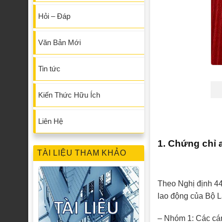
Hỏi – Đáp
Văn Bản Mới
Tin tức
Kiến Thức Hữu Ích
Liên Hệ
1. Chứng chỉ 
TÀI LIỆU THAM KHẢO
Theo Nghị định 44
lao động của Bộ L
– Nhóm 1: Các cán 