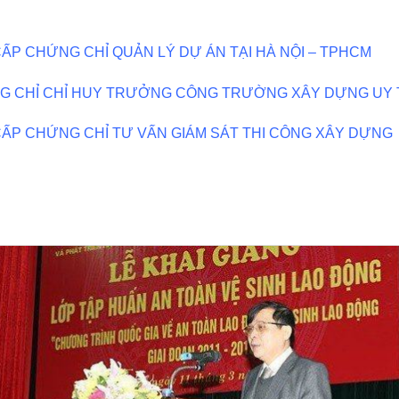
ẤP CHỨNG CHỈ QUẢN LÝ DỰ ÁN TẠI HÀ NỘI – TPHCM
 CHỈ CHỈ HUY TRƯỞNG CÔNG TRƯỜNG XÂY DỰNG UY T
ẤP CHỨNG CHỈ TƯ VẤN GIÁM SÁT THI CÔNG XÂY DỰNG