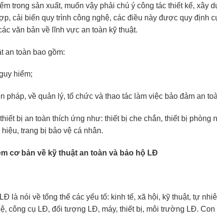
ểm trong sản xuất, muốn vậy phải chú ý công tác thiết kế, xây 
hợp, cải biến quy trình công nghệ, các điều này được quy định 
ác văn bản về lĩnh vực an toàn kỹ thuật.
ật an toàn bao gồm:
guy hiểm;
n pháp, về quản lý, tổ chức và thao tác làm việc bảo đảm an to
iết bị an toàn thích ứng như: thiết bị che chắn, thiết bị phòng n
o hiệu, trang bị bảo vệ cá nhân.
iệm cơ bản về kỹ thuật an toàn và bảo hộ LĐ
Đ là nói về tổng thể các yếu tố: kinh tế, xã hội, kỹ thuật, tự nh
ệ, công cụ LĐ, đối tượng LĐ, máy, thiết bị, môi trường LĐ. Con