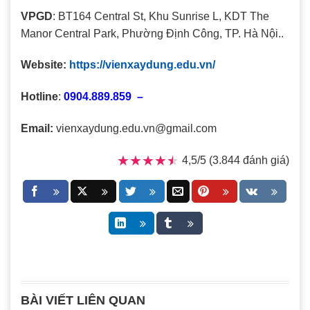
VPGD
: BT164 Central St, Khu Sunrise L, KDT The
Manor Central Park, Phường Định Công, TP. Hà Nội..
Website:
https://vienxaydung.edu.vn/
Hotline
:
0904.889.859 –
Email:
vienxaydung.edu.vn@gmail.com
★★★★★
★★★★★
4,5/5 (3.844 đánh giá)
BÀI VIẾT LIÊN QUAN