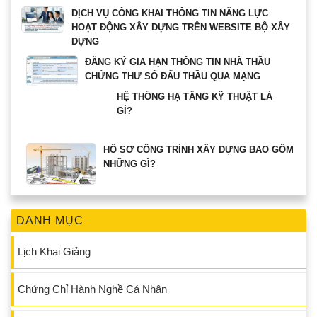
DỊCH VỤ CÔNG KHAI THÔNG TIN NĂNG LỰC
HOẠT ĐỘNG XÂY DỰNG TRÊN WEBSITE BỘ XÂY
DỰNG
ĐĂNG KÝ GIA HẠN THÔNG TIN NHÀ THẦU
CHỨNG THƯ SỐ ĐẤU THẦU QUA MẠNG
HỆ THỐNG HẠ TẦNG KỸ THUẬT LÀ
GÌ?
HỒ SƠ CÔNG TRÌNH XÂY DỰNG BAO GỒM
NHỮNG GÌ?
DANH MỤC
Lịch Khai Giảng
Chứng Chỉ Hành Nghề Cá Nhân