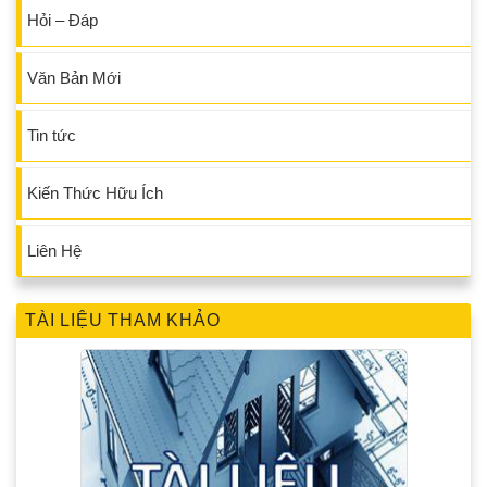
Hỏi – Đáp
Văn Bản Mới
Tin tức
Kiến Thức Hữu Ích
Liên Hệ
TÀI LIỆU THAM KHẢO