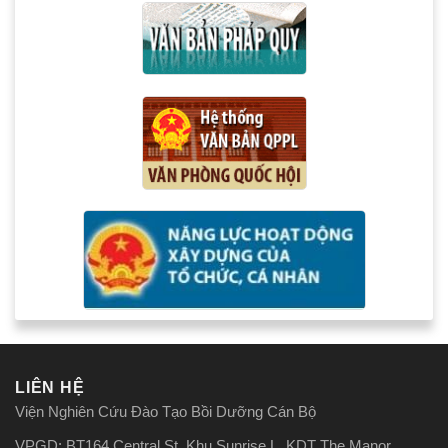
LIÊN HỆ
Viện Nghiên Cứu Đào Tạo Bồi Dưỡng Cán Bộ
VPGD: BT164 Central St, Khu Sunrise L, KDT The Manor