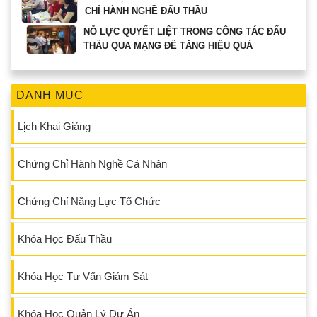
CHỈ HÀNH NGHỀ ĐẤU THẦU
NỖ LỰC QUYẾT LIỆT TRONG CÔNG TÁC ĐẤU
THẦU QUA MẠNG ĐỂ TĂNG HIỆU QUẢ
DANH MỤC
Lịch Khai Giảng
Chứng Chỉ Hành Nghề Cá Nhân
Chứng Chỉ Năng Lực Tổ Chức
Khóa Học Đấu Thầu
Khóa Học Tư Vấn Giám Sát
Khóa Học Quản Lý Dự Án