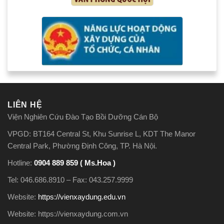
LIÊN HỆ
Viện Nghiên Cứu Đào Tạo Bồi Dưỡng Cán Bộ
VPGD: BT164 Central St, Khu Sunrise L, KDT The Manor
Central Park, Phường Định Công, TP. Hà Nội.
Hotline:
0904 889 859 ( Ms.Hoa )
Tel: 046.686.8910 – Fax: 043.257.9999
Website:
https://vienxaydung.edu.vn
Website: https://vienxaydung.com.vn