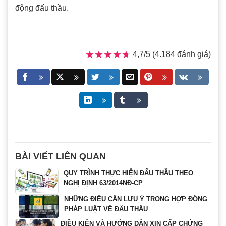
động đấu thầu.
★★★★★
★★★★★
4,7/5 (4.184 đánh giá)
BÀI VIẾT LIÊN QUAN
QUY TRÌNH THỰC HIỆN ĐẤU THẦU THEO
NGHỊ ĐỊNH 63/2014NĐ-CP
NHỮNG ĐIỀU CẦN LƯU Ý TRONG HỢP ĐỒNG
PHÁP LUẬT VỀ ĐẤU THẦU
ĐIỀU KIỆN VÀ HƯỚNG DẪN XIN CẤP CHỨNG