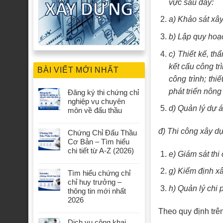
vực sau đây:
a) Khảo sát xây
b) Lập quy hoạ
c) Thiết kế, th
kết cấu công tr
BÀI VIẾT MỚI NHẤT
công trình; thi
phát triển nông 
Đăng ký thi chứng chỉ
nghiệp vụ chuyên
d) Quản lý dự 
môn về đấu thầu
đ) Thi công xây dự
Chứng Chỉ Đấu Thầu
Cơ Bản – Tìm hiểu
chi tiết từ A-Z (2026)
e) Giám sát thi
g) Kiểm định x
Tìm hiểu chứng chỉ
chỉ huy trưởng –
h) Quản lý chi 
thông tin mới nhất
2026
Theo quy định trê
Dịch vụ công khai