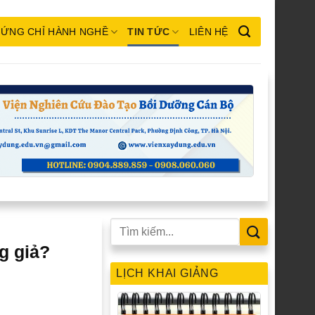
ỨNG CHỈ HÀNH NGHỀ
TIN TỨC
LIÊN HỆ
g giả?
LỊCH KHAI GIẢNG