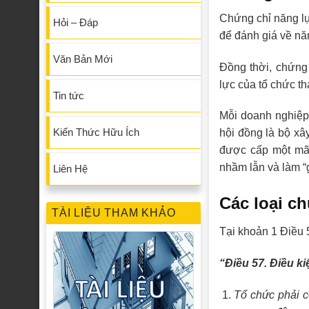
Chứng chỉ năng l
Hỏi – Đáp
để đánh giá về nă
Văn Bản Mới
Đồng thời, chứng
lực của tổ chức t
Tin tức
Mỗi doanh nghiệp,
Kiến Thức Hữu Ích
hội đồng là bộ xâ
được cấp một mã r
nhầm lẫn và làm “g
Liên Hệ
Các loại c
TÀI LIỆU THAM KHẢO
Tại khoản 1 Điều
“Điều 57. Điều k
Tổ chức phải c