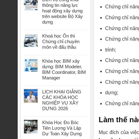
thông tin năng lực
Chứng chỉ năng
hoạt động xây dựng
trên website Bộ Xây
Chứng chỉ năng
dựng
Chứng chỉ năng 
Khoá học Ôn thi
Chứng chỉ năng
Chứng chỉ chuyên
môn về đấu thầu
trình;
Chứng chỉ năng
Khóa học BIM xây
dựng: BIM Modeler,
Chứng chỉ năng
BIM Coordinator, BIM
Manager
Chứng chỉ năng
LỊCH KHAI GIẢNG
dựng;
CÁC KHÓA HỌC
NGHIỆP VỤ XÂY
Chứng chỉ năng
DỰNG 2026
Làm thế nà
Khóa Học Đo Bóc
Tiên Lượng Và Lập
Mục đích của việc
Dự Toán Xây Dựng