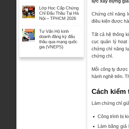
lực xây dựng giả
Lớp Học Cấp Chứng
Chỉ Đấu Thầu Tại Hà
Chứng chỉ năng l
Nội – TPHCM 2026
điều kiện được hà
Tư Vấn Hộ kinh
Tất cả hệ thống k
doanh đăng ký đấu
cục quản lý hoạt
thầu qua mạng quốc
gia (VNEPS)
chứng chỉ năng l
chứng chỉ.
Mỗi công ty được 
hành nghề trên. T
Cách kiểm 
Làm chứng chỉ giả 
Công trình bị k
Làm bằng giả 