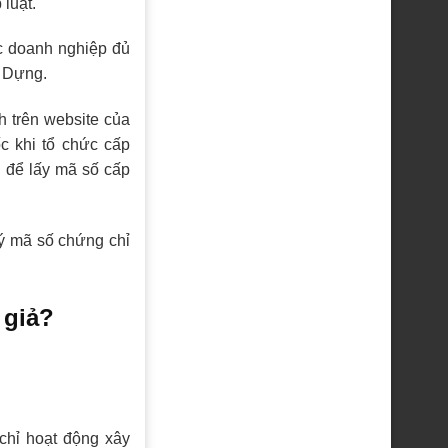
 luật.
c doanh nghiệp đủ
y Dựng.
h trên website của
c khi tổ chức cấp
 để lấy mã số cấp
lý mã số chứng chỉ
 giả?
chỉ hoạt động xây