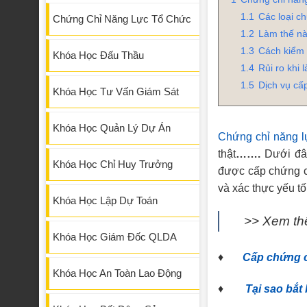
1.1
Các loại c
Chứng Chỉ Năng Lực Tổ Chức
1.2
Làm thế nà
1.3
Cách kiểm 
Khóa Học Đấu Thầu
1.4
Rủi ro khi
1.5
Dịch vụ cấ
Khóa Học Tư Vấn Giám Sát
Khóa Học Quản Lý Dự Án
Chứng chỉ năng l
thật
…….
Dưới đây
Khóa Học Chỉ Huy Trưởng
được cấp chứng c
và xác thực yếu tố
Khóa Học Lập Dự Toán
>> Xem th
Khóa Học Giám Đốc QLDA
♦
Cấp chứng c
Khóa Học An Toàn Lao Động
♦
Tại sao bắt