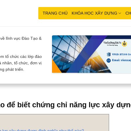
TRANG CHỦ
KHÓA HỌC XÂY DỰNG
CH
về lĩnh vực Đào Tạo &
m tổ chức các lớp đào
 nhân, tổ chức, đơn vị
g phát triển.
o để biết chứng chỉ năng lực xây dựn
 lực xây dựng được định nghĩa như thế nào?