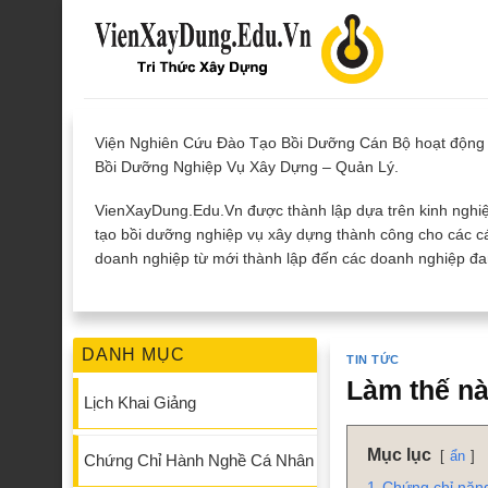
Skip
to
content
Viện Nghiên Cứu Đào Tạo Bồi Dưỡng Cán Bộ hoạt động 
Bồi Dưỡng Nghiệp Vụ Xây Dựng – Quản Lý.
VienXayDung.Edu.Vn được thành lập dựa trên kinh nghiệ
tạo bồi dưỡng nghiệp vụ xây dựng thành công cho các cá
doanh nghiệp từ mới thành lập đến các doanh nghiệp đan
DANH MỤC
TIN TỨC
Làm thế nà
Lịch Khai Giảng
Mục lục
ẩn
Chứng Chỉ Hành Nghề Cá Nhân
1
Chứng chỉ năng