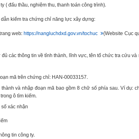
y ( đấu thầu, nghiệm thu, thanh toán công trình).
dẫn kiểm tra chứng chỉ năng lực xây dựng:
trang web:
https://nangluchdxd.gov.vn/tochuc
(Website Cục q
ủ các thông tin về tỉnh thành, lĩnh vực, tên tổ chức tra cứu v
đoạn mã trên chứng chỉ: HAN-00033157.
 thành và nhập đoạn mã bao gồm 8 chữ số phía sau. Ví dụ: c
trong ô tìm kiếm.
 số xác nhận
iếm
hông tin công ty.