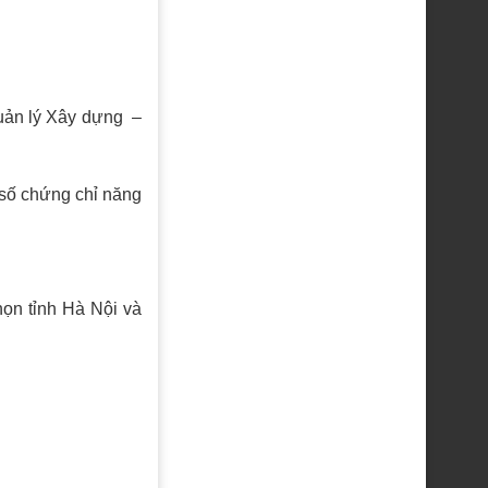
uản lý Xây dựng –
à số chứng chỉ năng
họn tỉnh Hà Nội và