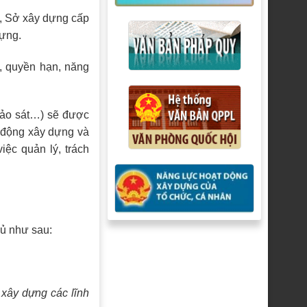
, Sở xây dựng cấp
dựng.
, quyền hạn, năng
khảo sát…) sẽ được
t động xây dựng và
iệc quản lý, trách
ủ như sau:
 xây dựng các lĩnh