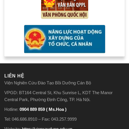
LIÊN HỆ
Viện Nghiên Cứu Đào Tạo Bồi Dưỡng Cán Bộ
VPGD: BT164 Central St, Khu Sunrise L, KDT The Manor
Central Park, Phường Định Công, TP. Hà Nội.
Hotline:
0904 889 859 ( Ms.Hoa )
Tel: 046.686.8910 – Fax: 043.257.9999
Website:
https://vienxaydung.edu.vn