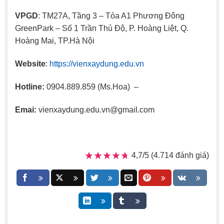
VPGD
: TM27A, Tầng 3 – Tòa A1 Phương Đông
GreenPark – Số 1 Trần Thủ Độ, P. Hoàng Liệt, Q.
Hoàng Mai, TP.Hà Nội
Website
:
https://vienxaydung.edu.vn
Hotline:
0904.889.859 (Ms.Hoa) –
Emai:
vienxaydung.edu.vn@gmail.com
★★★★★
★★★★★
4,7/5 (4.714 đánh giá)