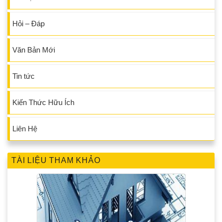
Hỏi – Đáp
Văn Bản Mới
Tin tức
Kiến Thức Hữu Ích
Liên Hệ
TÀI LIỆU THAM KHẢO