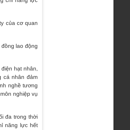
g chỉ năng lực
ty của cơ quan
 đồng lao động
 điện hạt nhân,
ng cá nhân đảm
ành nghề tương
n môn nghiệp vụ
i đa trong thời
ỉ năng lực hết