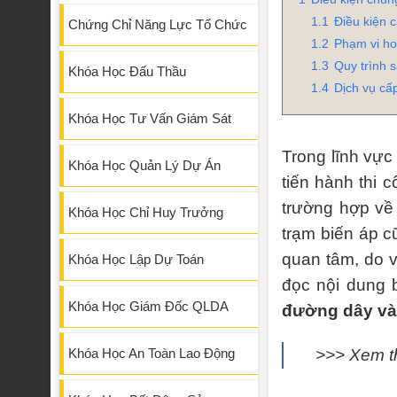
1.1
Điều kiện 
Chứng Chỉ Năng Lực Tổ Chức
1.2
Phạm vi ho
1.3
Quy trình 
Khóa Học Đấu Thầu
1.4
Dịch vụ cấ
Khóa Học Tư Vấn Giám Sát
Trong lĩnh vực
Khóa Học Quản Lý Dự Án
tiến hành thi 
trường hợp về
Khóa Học Chỉ Huy Trưởng
trạm biến áp c
quan tâm, do v
Khóa Học Lập Dự Toán
đọc nội dung b
Khóa Học Giám Đốc QLDA
đường dây và 
>>> Xem t
Khóa Học An Toàn Lao Động