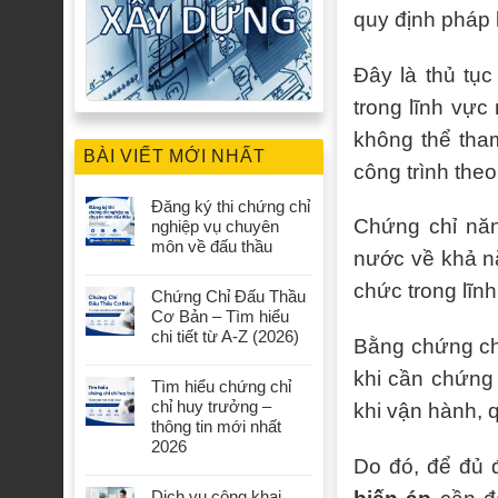
quy định pháp 
Đây là thủ tục
trong lĩnh vực
không thể tha
BÀI VIẾT MỚI NHẤT
công trình the
Đăng ký thi chứng chỉ
Chứng chỉ nă
nghiệp vụ chuyên
môn về đấu thầu
nước về khả nă
chức trong lĩn
Chứng Chỉ Đấu Thầu
Cơ Bản – Tìm hiểu
chi tiết từ A-Z (2026)
Bằng chứng ch
khi cần chứng 
Tìm hiểu chứng chỉ
chỉ huy trưởng –
khi vận hành, q
thông tin mới nhất
2026
Do đó, để đủ 
Dịch vụ công khai