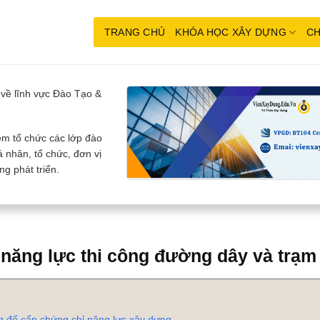
TRANG CHỦ
KHÓA HỌC XÂY DỰNG
CH
về lĩnh vực Đào Tạo &
m tổ chức các lớp đào
 nhân, tổ chức, đơn vị
g phát triển.
năng lực thi công đường dây và trạm
g để cấp chứng chỉ năng lực xây dựng