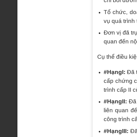
chỉ bồi dưỡ
Tổ chức, do
vụ quá trình 
Đơn vị đã tr
quan đến nội
Cụ thể điều ki
#HạngI:
Đã t
cấp chứng ch
trình cấp II c
#HạngII:
Đã 
liên quan đ
công trình cấ
#HạngIII:
Đã 