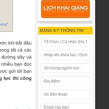
 dựng?
ĐĂNG KÝ THÔNG TIN
ước khi bắt đầu
rong tất cả các
g đường dây và
t nhiều bạn đọc
ược gửi tới bạn
 lực thi công