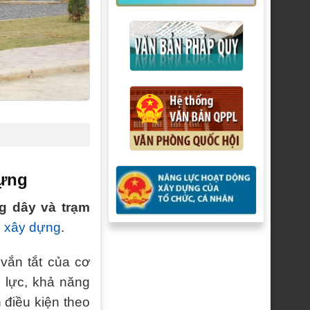
dựng
g dây và trạm
c xây dựng
.
vắn tắt của cơ
 lực, khả năng
 điều kiện theo