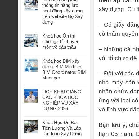
biến áp
cần đ
thông tin năng lực
xây dựng. Cụ 
hoạt động xây dựng
trên website Bộ Xây
dựng
– Có giấy đăn
có thẩm quyền 
Khoá học Ôn thi
Chứng chỉ chuyên
môn về đấu thầu
– Những cá nh
với tổ chức đề
Khóa học BIM xây
dựng: BIM Modeler,
BIM Coordinator, BIM
– Đối với các 
Manager
nhà máy sản x
nhận chức dan
LỊCH KHAI GIẢNG
CÁC KHÓA HỌC
ứng với loại c
NGHIỆP VỤ XÂY
DỰNG 2026
về lĩnh vực đặ
Khóa Học Đo Bóc
Bạn lưu ý, chứ
Tiên Lượng Và Lập
hạn 05 năm. D
Dự Toán Xây Dựng