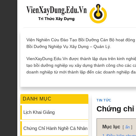
Skip
to
content
Viện Nghiên Cứu Đào Tạo Bồi Dưỡng Cán Bộ hoạt động 
Bồi Dưỡng Nghiệp Vụ Xây Dựng – Quản Lý.
VienXayDung.Edu.Vn được thành lập dựa trên kinh nghiệ
tạo bồi dưỡng nghiệp vụ xây dựng thành công cho các cá
doanh nghiệp từ mới thành lập đến các doanh nghiệp đan
DANH MỤC
TIN TỨC
Chứng chỉ 
Lịch Khai Giảng
Mục lục
ẩn
Chứng Chỉ Hành Nghề Cá Nhân
1
Điều kiện chun