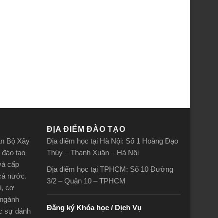
ĐỊA ĐIỂM ĐÀO TẠO
án Bộ Xây
Địa điểm học tại Hà Nội: Số 1 Hoàng Đạo
 đào tạo
Thúy – Thanh Xuân – Hà Nội
và cấp
Địa điểm học tại TPHCM: Số 10 Đường
 cả nước.
3/2 – Quận 10 – TPHCM
ị, cơ
 ngành
Đăng ký Khóa học / Dịch Vụ
ợc sự đánh