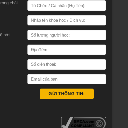
trong chất
ệ bởi