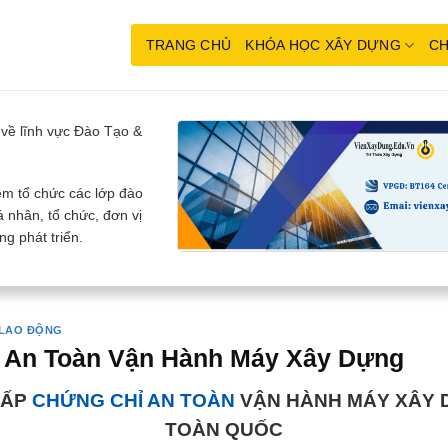
TRANG CHỦ
KHÓA HỌC XÂY DỰNG
CH
về lĩnh vực Đào Tạo &
m tổ chức các lớp đào
 nhân, tổ chức, đơn vị
g phát triển.
 LAO ĐỘNG
 An Toàn Vận Hành Máy Xây Dựng
CẤP
CHỨNG CHỈ AN TOÀN
VẬN HÀNH MÁY XÂY 
TOÀN QUỐC