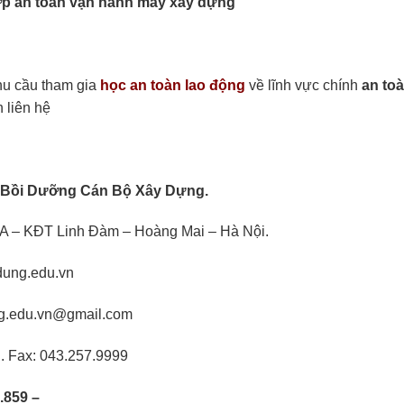
lớp an toàn vận hành máy xây dựng
hu cầu tham gia
học an toàn lao động
về lĩnh vực chính
an toà
 liên hệ
 Bồi Dưỡng Cán Bộ Xây Dựng.
 – KĐT Linh Đàm – Hoàng Mai – Hà Nội.
dung.edu.vn
ng.edu.vn@gmail.com
 . Fax: 043.257.9999
9.859 –