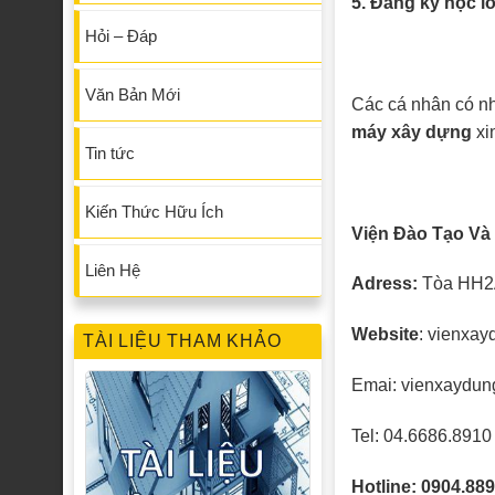
5. Đăng ký học 
Hỏi – Đáp
Văn Bản Mới
Các cá nhân có n
máy xây dựng
xin
Tin tức
Kiến Thức Hữu Ích
Viện Đào Tạo Và
Liên Hệ
Adress:
Tòa HH2A
Website
: vienxay
TÀI LIỆU THAM KHẢO
Emai: vienxaydu
Tel: 04.6686.8910
Hotline: 0904.88