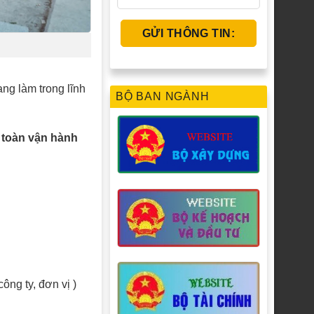
ang làm trong lĩnh
BỘ BAN NGÀNH
 toàn vận hành
ông ty, đơn vị )