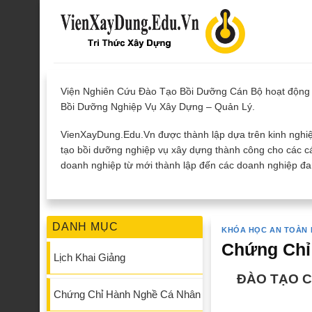
Skip
to
content
Viện Nghiên Cứu Đào Tạo Bồi Dưỡng Cán Bộ hoạt động 
Bồi Dưỡng Nghiệp Vụ Xây Dựng – Quản Lý.
VienXayDung.Edu.Vn được thành lập dựa trên kinh nghiệ
tạo bồi dưỡng nghiệp vụ xây dựng thành công cho các cá
doanh nghiệp từ mới thành lập đến các doanh nghiệp đan
DANH MỤC
KHÓA HỌC AN TOÀN
Chứng Chỉ
Lịch Khai Giảng
ĐÀO TẠO 
Chứng Chỉ Hành Nghề Cá Nhân