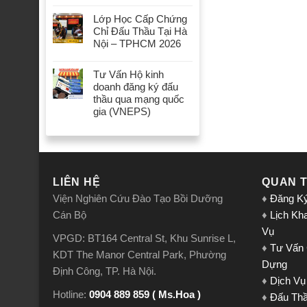
Lớp Học Cấp Chứng
Chỉ Đấu Thầu Tại Hà
Nội – TPHCM 2026
Tư Vấn Hộ kinh
doanh đăng ký đấu
thầu qua mạng quốc
gia (VNEPS)
LIÊN HỆ
QUAN 
Viện Nghiên Cứu Đào Tạo Bồi Dưỡng
♦
Đăng K
Cán Bộ
♦
Lịch Kh
Vụ
VPGD: BT164 Central St, Khu Sunrise L,
♦
Tư Vấn
KDT The Manor Central Park, Phường
Dựng
Định Công, TP. Hà Nội.
♦
Dịch Vụ
Hotline:
0904 889 859 ( Ms.Hoa )
♦
Đấu Th