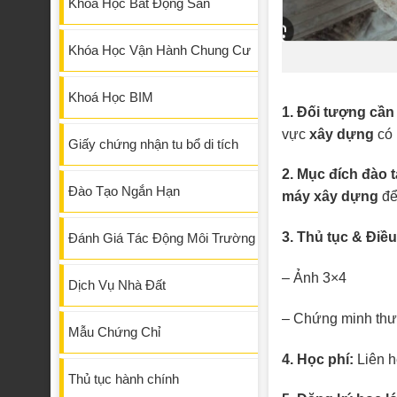
Khóa Học Bất Động Sản
Khóa Học Vận Hành Chung Cư
Khoá Học BIM
1. Đối tượng cầ
vực
xây dựng
có 
Giấy chứng nhận tu bổ di tích
2. Mục đích đào 
Đào Tạo Ngắn Hạn
máy xây dựng
để
3. Thủ tục & Điều
Đánh Giá Tác Động Môi Trường
– Ảnh 3×4
Dịch Vụ Nhà Đất
– Chứng minh thư
Mẫu Chứng Chỉ
4. Học phí:
Liên hệ
Thủ tục hành chính