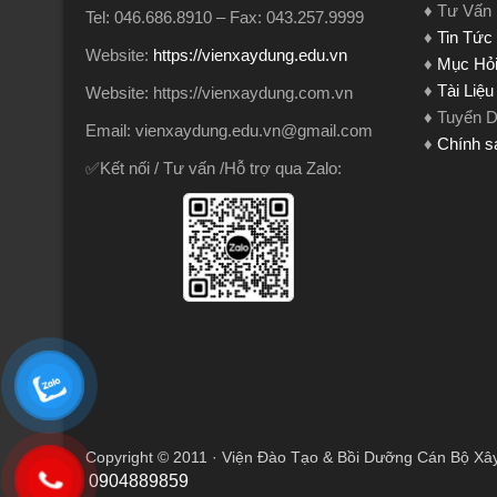
♦ Tư Vấn
Tel: 046.686.8910 – Fax: 043.257.9999
♦
Tin Tức
Website:
https://vienxaydung.edu.vn
♦
Mục Hỏi
♦
Tài Liệ
Website: https://vienxaydung.com.vn
♦ Tuyển 
Email: vienxaydung.edu.vn@gmail.com
♦
Chính s
✅Kết nối / Tư vấn /Hỗ trợ qua Zalo:
Copyright © 2011 · Viện Đào Tạo & Bồi Dưỡng Cán Bộ Xâ
0904889859