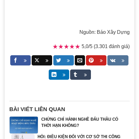
Nguồn: Báo Xây Dựng
★★★★★
★★★★★
5,0/5 (3.301 đánh giá)
BÀI VIẾT LIÊN QUAN
CHỨNG CHỈ HÀNH NGHỀ ĐẤU THẦU CÓ
THỜI HẠN KHÔNG?
HỎI: ĐIỀU KIỆN ĐỐI VỚI CƠ SỞ THI CÔNG