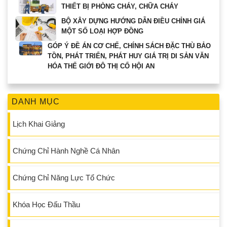
THIẾT BỊ PHÒNG CHÁY, CHỮA CHÁY
BỘ XÂY DỰNG HƯỚNG DẪN ĐIỀU CHỈNH GIÁ
MỘT SỐ LOẠI HỢP ĐỒNG
GÓP Ý ĐỀ ÁN CƠ CHẾ, CHÍNH SÁCH ĐẶC THÙ BẢO
TỒN, PHÁT TRIỂN, PHÁT HUY GIÁ TRỊ DI SẢN VĂN
HÓA THẾ GIỚI ĐÔ THỊ CỔ HỘI AN
DANH MỤC
Lịch Khai Giảng
Chứng Chỉ Hành Nghề Cá Nhân
Chứng Chỉ Năng Lực Tổ Chức
Khóa Học Đấu Thầu