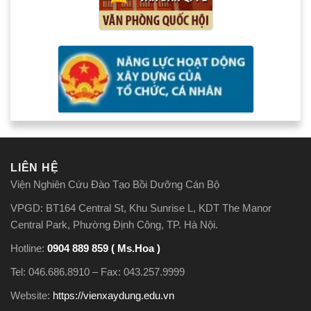
LIÊN HỆ
Viện Nghiên Cứu Đào Tạo Bồi Dưỡng Cán Bộ
VPGD: BT164 Central St, Khu Sunrise L, KDT The Manor
Central Park, Phường Định Công, TP. Hà Nội.
Hotline:
0904 889 859 ( Ms.Hoa )
Tel: 046.686.8910 – Fax: 043.257.9999
Website:
https://vienxaydung.edu.vn