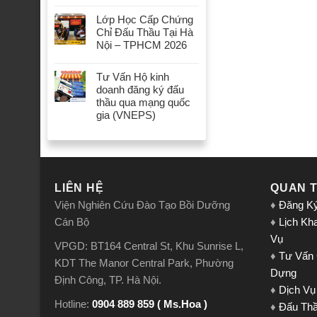
Lớp Học Cấp Chứng
Chỉ Đấu Thầu Tại Hà
Nội – TPHCM 2026
Tư Vấn Hộ kinh
doanh đăng ký đấu
thầu qua mạng quốc
gia (VNEPS)
LIÊN HỆ
QUAN 
Viện Nghiên Cứu Đào Tạo Bồi Dưỡng
♦
Đăng K
Cán Bộ
♦
Lịch Kh
Vụ
VPGD: BT164 Central St, Khu Sunrise L,
♦
Tư Vấn
KDT The Manor Central Park, Phường
Dựng
Định Công, TP. Hà Nội.
♦
Dịch Vụ
Hotline:
0904 889 859 ( Ms.Hoa )
♦
Đấu Th