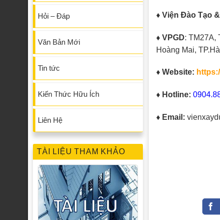
♦ Viện Đào Tạo 
Hỏi – Đáp
♦ VPGD
: TM27A, 
Văn Bản Mới
Hoàng Mai, TP.Hà
Tin tức
♦ Website:
https:
Kiến Thức Hữu Ích
♦ Hotline:
0904.88
♦ Email:
vienxayd
Liên Hệ
TÀI LIỆU THAM KHẢO