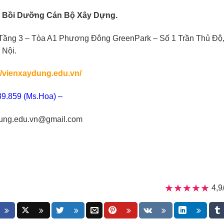
& Bồi Dưỡng Cán Bộ Xây Dựng.
Tầng 3 – Tòa A1 Phương Đông GreenPark – Số 1 Trần Thủ Độ, 
 Nội.
//vienxaydung.edu.vn/
9.859 (Ms.Hoa) –
ung.edu.vn@gmail.com
★★★★★
★★★★★
4,9