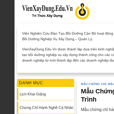
Skip
to
content
Viện Nghiên Cứu Đào Tạo Bồi Dưỡng Cán Bộ hoạt động 
Bồi Dưỡng Nghiệp Vụ Xây Dựng – Quản Lý.
VienXayDung.Edu.Vn được thành lập dựa trên kinh nghiệ
tạo bồi dưỡng nghiệp vụ xây dựng thành công cho các cá
doanh nghiệp từ mới thành lập đến các doanh nghiệp đan
DANH MỤC
MẪU CHỨNG CHỈ
,
MẪU
Mẫu Chứng 
Lịch Khai Giảng
Trình
Chứng Chỉ Hành Nghề Cá Nhân
Mẫu chứng chỉ hàn