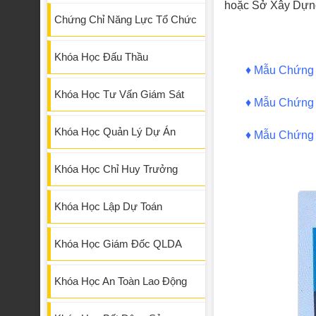
hoặc Sở Xây Dựng 
Chứng Chỉ Năng Lực Tổ Chức
Khóa Học Đấu Thầu
♦
Mẫu Chứng C
Khóa Học Tư Vấn Giám Sát
♦
Mẫu Chứng 
Khóa Học Quản Lý Dự Án
♦
Mẫu Chứng C
Khóa Học Chỉ Huy Trưởng
Khóa Học Lập Dự Toán
Khóa Học Giám Đốc QLDA
Khóa Học An Toàn Lao Động