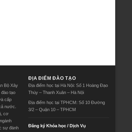
ĐỊA ĐIỂM ĐÀO TẠO
án Bộ Xây
Địa điểm học tại Hà Nội: Số 1 Hoàng Đạo
 đào tạo
Thúy – Thanh Xuân – Hà Nội
và cấp
Địa điểm học tại TPHCM: Số 10 Đường
 cả nước.
3/2 – Quận 10 – TPHCM
ị, cơ
 ngành
Đăng ký Khóa học / Dịch Vụ
ợc sự đánh