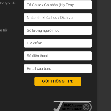
trong chất
ệ bởi