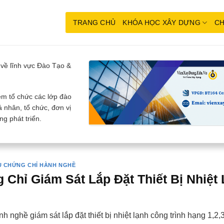
TRANG CHỦ
KHÓA HỌC XÂY DỰNG
CH
về lĩnh vực Đào Tạo &
m tổ chức các lớp đào
 nhân, tổ chức, đơn vị
g phát triển.
 CHỨNG CHỈ HÀNH NGHỀ
Chỉ Giám Sát Lắp Đặt Thiết Bị Nhiệt
h nghề giám sát lắp đặt thiết bị nhiệt lạnh công trình hạng 1,