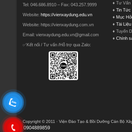
♦ Tư Vấn
Tel: 046.686.8910 – Fax: 043.257.9999
♦
Tin Tức
Website:
https://vienxaydung.edu.vn
♦
Mục Hỏi
♦
Tài Liệ
Website: https://vienxaydung.com.vn
♦ Tuyển 
Email: vienxaydung.edu.vn@gmail.com
♦
Chính s
✅Kết nối / Tư vấn /Hỗ trợ qua Zalo:
Copyright © 2011 · Viện Đào Tạo & Bồi Dưỡng Cán Bộ Xâ
0904889859