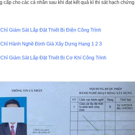
cấp cho các cá nhân sau khi đạt kết quả kì thi sát hạch chứng
hỉ Giám Sát Lắp Đặt Thiết Bị Điện Công Trình
Chỉ Hành Nghề Định Giá Xây Dựng Hạng 1 2 3
hỉ Giám Sát Lắp Đặt Thiết Bị Cơ Khí Công Trình