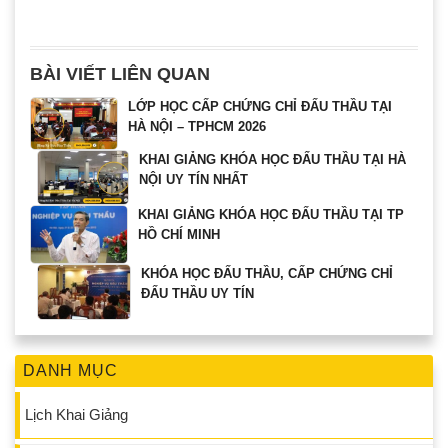
BÀI VIẾT LIÊN QUAN
LỚP HỌC CẤP CHỨNG CHỈ ĐẤU THẦU TẠI
HÀ NỘI – TPHCM 2026
KHAI GIẢNG KHÓA HỌC ĐẤU THẦU TẠI HÀ
NỘI UY TÍN NHẤT
KHAI GIẢNG KHÓA HỌC ĐẤU THẦU TẠI TP
HỒ CHÍ MINH
KHÓA HỌC ĐẤU THẦU, CẤP CHỨNG CHỈ
ĐẤU THẦU UY TÍN
DANH MỤC
Lịch Khai Giảng