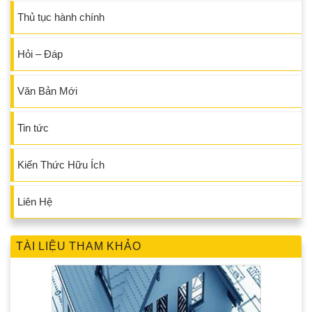
Thủ tục hành chính
Hỏi – Đáp
Văn Bản Mới
Tin tức
Kiến Thức Hữu Ích
Liên Hệ
TÀI LIỆU THAM KHẢO