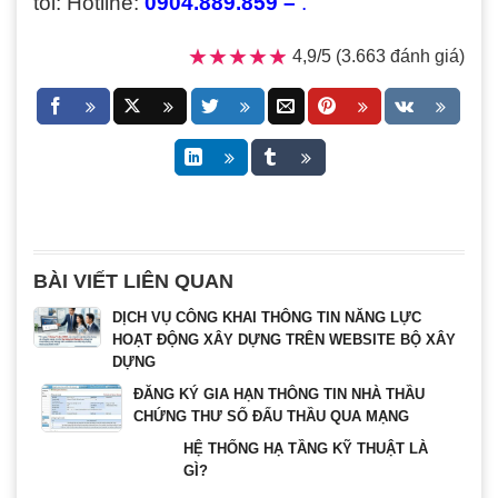
tôi: Hotline:
0904.889.859 –
.
★★★★★
★★★★★
4,9/5 (3.663 đánh giá)
BÀI VIẾT LIÊN QUAN
DỊCH VỤ CÔNG KHAI THÔNG TIN NĂNG LỰC
HOẠT ĐỘNG XÂY DỰNG TRÊN WEBSITE BỘ XÂY
DỰNG
ĐĂNG KÝ GIA HẠN THÔNG TIN NHÀ THẦU
CHỨNG THƯ SỐ ĐẤU THẦU QUA MẠNG
HỆ THỐNG HẠ TẦNG KỸ THUẬT LÀ
GÌ?