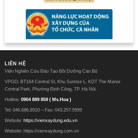
LIÊN HỆ
Viện Nghiên Cứu Đào Tạo Bồi Dưỡng Cán Bộ
VPGD: BT164 Central St, Khu Sunrise L, KDT The Manor
Central Park, Phường Định Công, TP. Hà Nội.
Hotline:
0904 889 859 ( Ms.Hoa )
Tel: 046.686.8910 – Fax: 043.257.9999
Website:
https://vienxaydung.edu.vn
Website: https://vienxaydung.com.vn